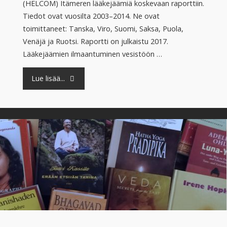
(HELCOM) Itämeren lääkejäämiä koskevaan raporttiin.
Tiedot ovat vuosilta 2003–2014. Ne ovat
toimittaneet: Tanska, Viro, Suomi, Saksa, Puola,
Venäjä ja Ruotsi. Raportti on julkaistu 2017.
Lääkejäämien ilmaantuminen vesistöön …
"Lääkejäämät
Lue lisää...
-
Itämeri"