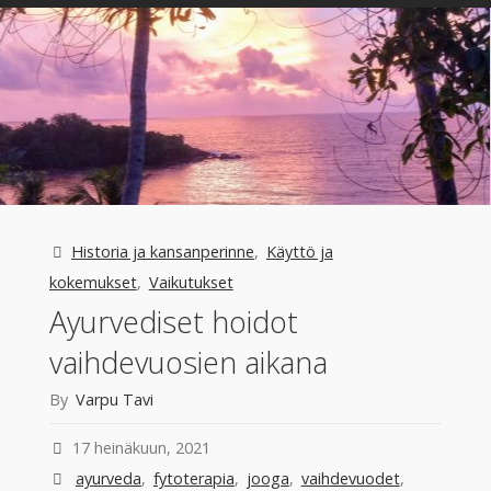
Euroopassa,
terveisiä
Ruotsista!"
Historia ja kansanperinne
,
Käyttö ja
kokemukset
,
Vaikutukset
Ayurvediset hoidot
vaihdevuosien aikana
By
Varpu Tavi
17 heinäkuun, 2021
ayurveda
,
fytoterapia
,
jooga
,
vaihdevuodet
,