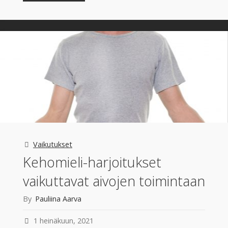
me
puhumme,
kun
puhumme
joogasta?"
Vaikutukset
Kehomieli-harjoitukset
vaikuttavat aivojen toimintaan
By
Pauliina Aarva
1 heinäkuun, 2021