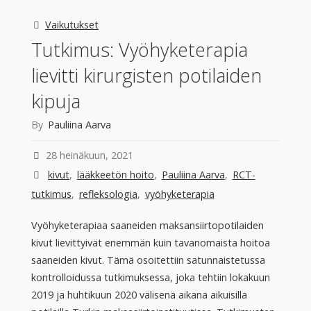
Vaikutukset
Tutkimus: Vyöhyketerapia
lievitti kirurgisten potilaiden
kipuja
By
Pauliina Aarva
28 heinäkuun, 2021
kivut
,
lääkkeetön hoito
,
Pauliina Aarva
,
RCT-
tutkimus
,
refleksologia
,
vyöhyketerapia
Vyöhyketerapiaa saaneiden maksansiirtopotilaiden
kivut lievittyivät enemmän kuin tavanomaista hoitoa
saaneiden kivut. Tämä osoitettiin satunnaistetussa
kontrolloidussa tutkimuksessa, joka tehtiin lokakuun
2019 ja huhtikuun 2020 välisenä aikana aikuisilla