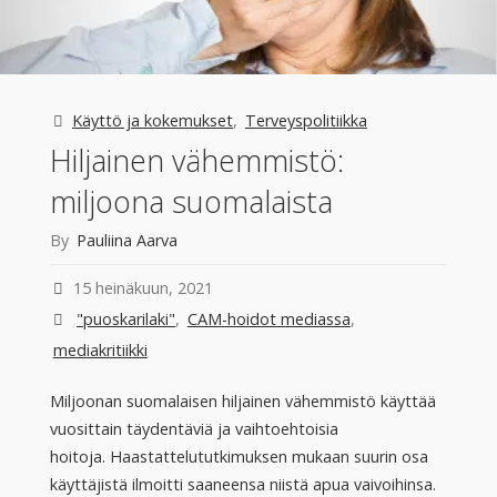
tuloksia
tutkimuksista"
Käyttö ja kokemukset
,
Terveyspolitiikka
Hiljainen vähemmistö:
miljoona suomalaista
By
Pauliina Aarva
15 heinäkuun, 2021
"puoskarilaki"
,
CAM-hoidot mediassa
,
mediakritiikki
Miljoonan suomalaisen hiljainen vähemmistö käyttää
vuosittain täydentäviä ja vaihtoehtoisia
hoitoja. Haastattelututkimuksen mukaan suurin osa
käyttäjistä ilmoitti saaneensa niistä apua vaivoihinsa.