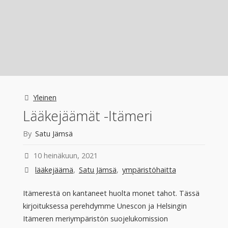
enää
erillinen
kehosta”"
Yleinen
Lääkejäämät -Itämeri
By
Satu Jämsä
10 heinäkuun, 2021
lääkejäämä
,
Satu Jämsä
,
ympäristöhaitta
Itämerestä on kantaneet huolta monet tahot. Tässä
kirjoituksessa perehdymme Unescon ja Helsingin
Itämeren meriympäristön suojelukomission