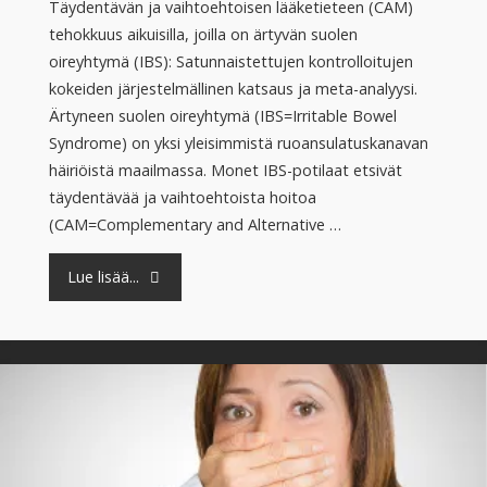
Täydentävän ja vaihtoehtoisen lääketieteen (CAM)
tehokkuus aikuisilla, joilla on ärtyvän suolen
oireyhtymä (IBS): Satunnaistettujen kontrolloitujen
kokeiden järjestelmällinen katsaus ja meta-analyysi.
Ärtyneen suolen oireyhtymä (IBS=Irritable Bowel
Syndrome) on yksi yleisimmistä ruoansulatuskanavan
häiriöistä maailmassa. Monet IBS-potilaat etsivät
täydentävää ja vaihtoehtoista hoitoa
(CAM=Complementary and Alternative …
"Ärtyneen
Lue lisää...
suolen
ongelmiin
CAM-
hoitoja: