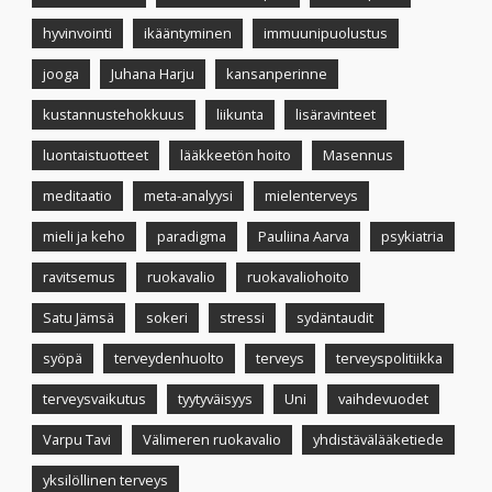
hyvinvointi
ikääntyminen
immuunipuolustus
jooga
Juhana Harju
kansanperinne
kustannustehokkuus
liikunta
lisäravinteet
luontaistuotteet
lääkkeetön hoito
Masennus
meditaatio
meta-analyysi
mielenterveys
mieli ja keho
paradigma
Pauliina Aarva
psykiatria
ravitsemus
ruokavalio
ruokavaliohoito
Satu Jämsä
sokeri
stressi
sydäntaudit
syöpä
terveydenhuolto
terveys
terveyspolitiikka
terveysvaikutus
tyytyväisyys
Uni
vaihdevuodet
Varpu Tavi
Välimeren ruokavalio
yhdistävälääketiede
yksilöllinen terveys