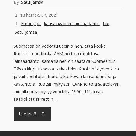
By
Satu Jämsä
18 heinäkuun, 2021
Eurooppa
,
kansainvälinen lainsäädäntö
,
laki
,
Satu Jämsä
Suomessa on vedottu usein siihen, että koska
Ruotsissa on tiukka CAM-hoitoja rajoittava
lainsäädäntö, samanlainen on saatava Suomeenkin.
Tässä kirjoituksessa tarkastelen Ruotsin täydentäviä
ja vaihtoehtoisia hoitoja koskevaa lainsäädäntöä ja
käytäntöjä. Ruotsin nykyisen CAM-hoitoja säätelevän
lain alkuperä löytyy vuodelta 1960 (11), josta
säädökset siirrettiin …
"CAM-
Lue lisää...
hoidot