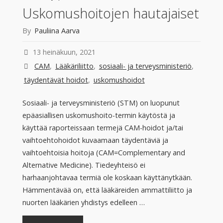
Uskomushoitojen hautajaiset
By
Pauliina Aarva
13 heinäkuun, 2021
CAM
,
Lääkäriliitto
,
sosiaali- ja terveysministeriö
,
täydentävät hoidot
,
uskomushoidot
Sosiaali- ja terveysministeriö (STM) on luopunut
epäasiallisen uskomushoito-termin käytöstä ja
käyttää raporteissaan termejä CAM-hoidot ja/tai
vaihtoehtohoidot kuvaamaan täydentäviä ja
vaihtoehtoisia hoitoja (CAM=Complementary and
Alternative Medicine). Tiedeyhteisö ei
harhaanjohtavaa termiä ole koskaan käyttänytkään.
Hämmentävää on, että lääkäreiden ammattiliitto ja
nuorten lääkärien yhdistys edelleen …