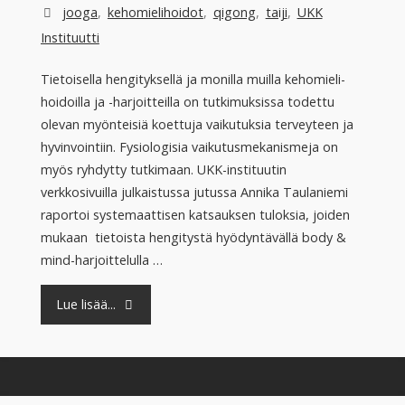
jooga
,
kehomielihoidot
,
qigong
,
taiji
,
UKK
Instituutti
Tietoisella hengityksellä ja monilla muilla kehomieli-
hoidoilla ja -harjoitteilla on tutkimuksissa todettu
olevan myönteisiä koettuja vaikutuksia terveyteen ja
hyvinvointiin. Fysiologisia vaikutusmekanismeja on
myös ryhdytty tutkimaan. UKK-instituutin
verkkosivuilla julkaistussa jutussa Annika Taulaniemi
raportoi systemaattisen katsauksen tuloksia, joiden
mukaan tietoista hengitystä hyödyntävällä body &
mind-harjoittelulla …
"Kehomieli-
Lue lisää...
harjoitukset
vaikuttavat