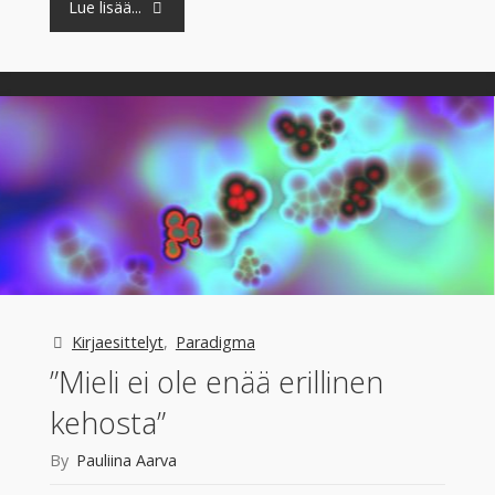
"Uskomushoitojen
Lue lisää...
hautajaiset"
Kirjaesittelyt
,
Paradigma
”Mieli ei ole enää erillinen
kehosta”
By
Pauliina Aarva