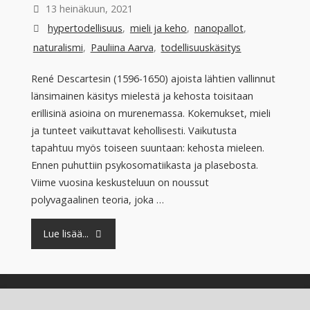
13 heinäkuun, 2021
hypertodellisuus
,
mieli ja keho
,
nanopallot
,
naturalismi
,
Pauliina Aarva
,
todellisuuskäsitys
René Descartesin (1596-1650) ajoista lähtien vallinnut
länsimainen käsitys mielestä ja kehosta toisitaan
erillisinä asioina on murenemassa. Kokemukset, mieli
ja tunteet vaikuttavat kehollisesti. Vaikutusta
tapahtuu myös toiseen suuntaan: kehosta mieleen.
Ennen puhuttiin psykosomatiikasta ja plasebosta.
Viime vuosina keskusteluun on noussut
polyvagaalinen teoria, joka …
"”Mieli
Lue lisää...
ei
ole