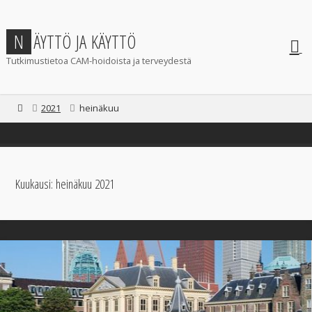
Skip
to
N
Ä
Y
T
T
Ö
J
A
K
Ä
Y
T
T
Ö
content
Tutkimustietoa CAM-hoidoista ja terveydestä
Home
2021
heinäkuu
Kuukausi:
heinäkuu 2021