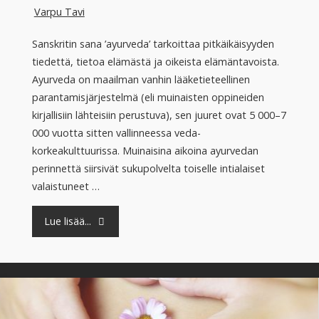
Varpu Tavi
Sanskritin sana ’ayurveda’ tarkoittaa pitkäikäisyyden
tiedettä, tietoa elämästä ja oikeista elämäntavoista.
Ayurveda on maailman vanhin lääketieteellinen
parantamisjärjestelmä (eli muinaisten oppineiden
kirjallisiin lähteisiin perustuva), sen juuret ovat 5 000–7
000 vuotta sitten vallinneessa veda-
korkeakulttuurissa. Muinaisina aikoina ayurvedan
perinnettä siirsivät sukupolvelta toiselle intialaiset
valaistuneet …
"Ayurvediset
Lue lisää...
hoidot
vaihdevuosien
aikana"