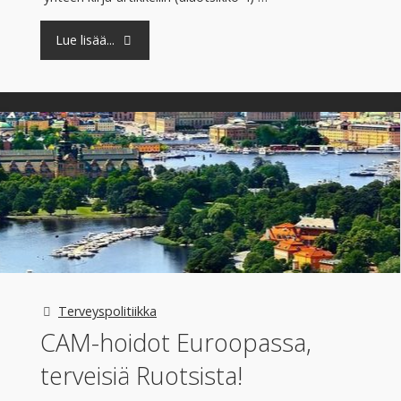
"Täydentäviä
Lue lisää...
hoitoja
käyttää
vuosittain
noin
kolmannes
aikuisväestöstä"
Terveyspolitiikka
CAM-hoidot Euroopassa,
terveisiä Ruotsista!