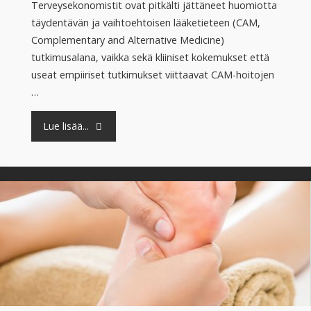
Terveysekonomistit ovat pitkälti jättäneet huomiotta
täydentävän ja vaihtoehtoisen lääketieteen (CAM,
Complementary and Alternative Medicine)
tutkimusalana, vaikka sekä kliiniset kokemukset että
useat empiiriset tutkimukset viittaavat CAM-hoitojen
…
"Pienemmät
Lue lisää...
kustannukset
täydentävää
lääketiedettä
hyödynnettäessä"