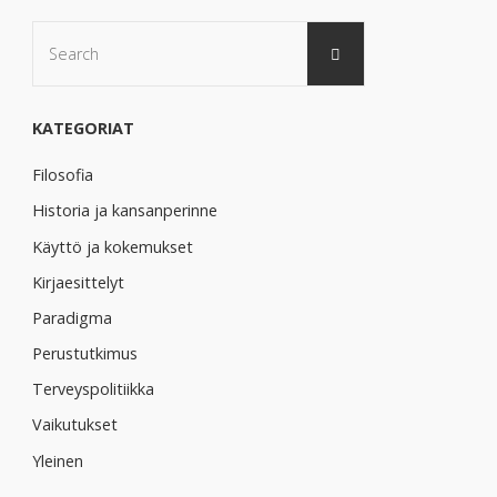
aivojen
Search
Search
for:
toimintaan"
KATEGORIAT
Filosofia
Historia ja kansanperinne
Käyttö ja kokemukset
Kirjaesittelyt
Paradigma
Perustutkimus
Terveyspolitiikka
Vaikutukset
Yleinen