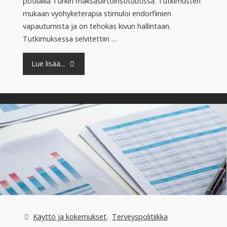
potilailla Turkin maksasiirtoinstituutissa. Tutkimusten
mukaan vyöhyketerapia stimuloi endorfiinien
vapautumista ja on tehokas kivun hallintaan.
Tutkimuksessa selvitettiin …
"Tutkimus:
Lue lisää...
Vyöhyketerapia
lievitti
kirurgisten
potilaiden
kipuja"
Käyttö ja kokemukset
,
Terveyspolitiikka