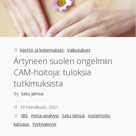
Käyttö ja kokemukset
,
Vaikutukset
Ärtyneen suolen ongelmiin
CAM-hoitoja: tuloksia
tutkimuksista
By
Satu Jämsä
16 heinäkuun, 2021
IBS
,
meta-analyysi
,
Satu Jämsä
,
systemoitu
katsaus
,
tyytyväisyys