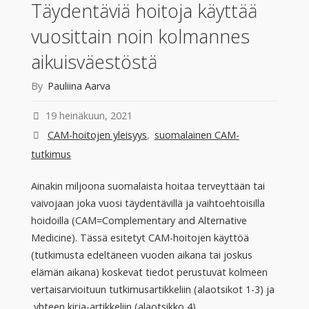
Täydentäviä hoitoja käyttää
vuosittain noin kolmannes
aikuisväestöstä
By
Pauliina Aarva
19 heinäkuun, 2021
CAM-hoitojen yleisyys
,
suomalainen CAM-
tutkimus
Ainakin miljoona suomalaista hoitaa terveyttään tai
vaivojaan joka vuosi täydentävillä ja vaihtoehtoisilla
hoidoilla (CAM=Complementary and Alternative
Medicine). Tässä esitetyt CAM-hoitojen käyttöä
(tutkimusta edeltäneen vuoden aikana tai joskus
elämän aikana) koskevat tiedot perustuvat kolmeen
vertaisarvioituun tutkimusartikkeliin (alaotsikot 1-3) ja
yhteen kirja-artikkeliin (alaotsikko 4) …