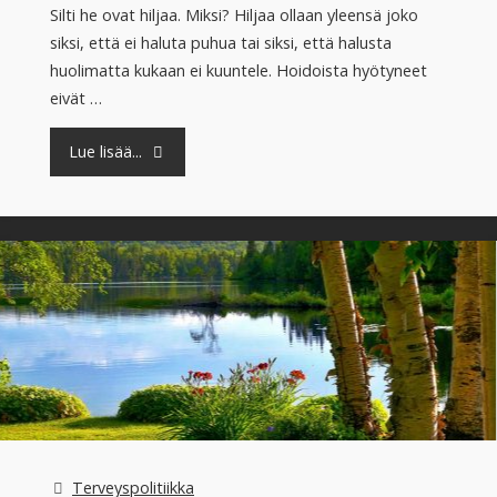
Silti he ovat hiljaa. Miksi? Hiljaa ollaan yleensä joko
siksi, että ei haluta puhua tai siksi, että halusta
huolimatta kukaan ei kuuntele. Hoidoista hyötyneet
eivät …
"Hiljainen
Lue lisää...
vähemmistö:
miljoona
suomalaista"
Terveyspolitiikka