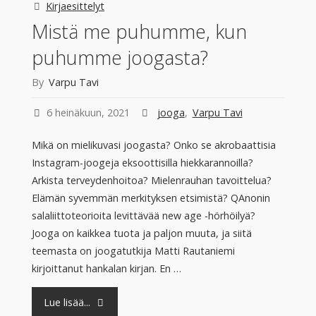
Kirjaesittelyt
Mistä me puhumme, kun
puhumme joogasta?
By
Varpu Tavi
6 heinäkuun, 2021
jooga
,
Varpu Tavi
Mikä on mielikuvasi joogasta? Onko se akrobaattisia
Instagram-joogeja eksoottisilla hiekkarannoilla?
Arkista terveydenhoitoa? Mielenrauhan tavoittelua?
Elämän syvemmän merkityksen etsimistä? QAnonin
salaliittoteorioita levittävää new age -hörhöilyä?
Jooga on kaikkea tuota ja paljon muuta, ja siitä
teemasta on joogatutkija Matti Rautaniemi
kirjoittanut hankalan kirjan. En …
"Mistä
Lue lisää...