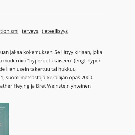
tionismi
,
terveys
,
tieteellisyys
an jakaa kokemuksen. Se liittyy kirjaan, joka
ta moderniin ”hyperuutukaiseen” (engl. hyper
de liian usein takertuu tai hukkuu
21, suom. metsästäjä-keräilijän opas 2000-
eather Heying ja Bret Weinstein yhteinen