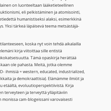
lainen on luonteeltaan lääketieteellinen
uktionismi, eli pelkistäminen ja atomisointi,
etiedettä humanistiseksi alaksi, esimerkkinä
ys. Yksi tärkeä läpäisevä teema metsästäjä-
tilanteeseen, koska nyt voin tehdä aikalailla
emäni kirja viitoittaa sille entistä
ukokatseisuutta. Tämä opaskirja herättää
skaan ole pahasta. Meitä, jotka olemme
 ihmisiä = western, educated, industrialized,
rikkaita ja demokraattisia). Elämämme ilmiöt ja
 etäältä, evoluutioperspektiivistä. Kirja
terveyteen ja terveyttä ylläpitäviin
len monissa cam-blogeissani varovaisesti