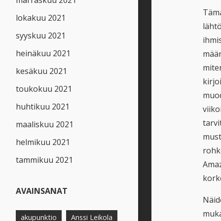
marraskuu 2021
Tämä
lokakuu 2021
läht
syyskuu 2021
ihmi
heinäkuu 2021
määri
mite
kesäkuu 2021
kirjo
toukokuu 2021
muodo
huhtikuu 2021
viik
tarvi
maaliskuu 2021
must
helmikuu 2021
rohk
tammikuu 2021
Amaz
kork
AVAINSANAT
Näide
muka
akupunktio
Anssi Leikola