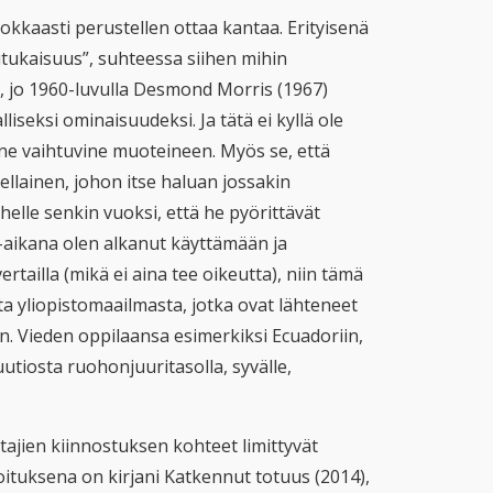
okkaasti perustellen ottaa kantaa. Erityisenä
kaisuus”, suhteessa siihen mihin
ä, jo 1960-luvulla Desmond Morris (1967)
iseksi ominaisuudeksi. Ja tätä ei kyllä ole
ne vaihtuvine muoteineen. Myös se, että
sellainen, johon itse haluan jossakin
helle senkin vuoksi, että he pyörittävät
-aikana olen alkanut käyttämään ja
tailla (mikä ei aina tee oikeutta), niin tämä
a yliopistomaailmasta, jotka ovat lähteneet
. Vieden oppilaansa esimerkiksi Ecuadoriin,
iosta ruohonjuuritasolla, syvälle,
ttajien kiinnostuksen kohteet limittyvät
tuksena on kirjani Katkennut totuus (2014),