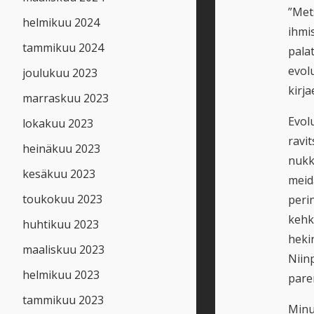
”Mets
helmikuu 2024
ihmis
tammikuu 2024
palat
evol
joulukuu 2023
kirj
marraskuu 2023
Evol
lokakuu 2023
ravit
heinäkuu 2023
nukk
kesäkuu 2023
meid
toukokuu 2023
peri
kehke
huhtikuu 2023
heki
maaliskuu 2023
Niinp
helmikuu 2023
pare
tammikuu 2023
Minus