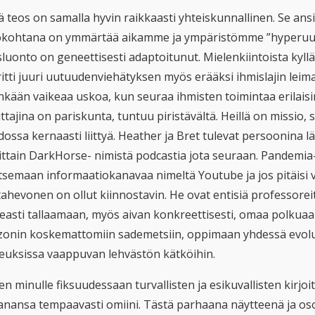
 teos on samalla hyvin raikkaasti yhteiskunnallinen. Se ansi
ökohtana on ymmärtää aikamme ja ympäristömme ”hyperuutu
sluonto on geneettisesti adaptoitunut. Mielenkiintoista kyll
tti juuri uutuudenviehätyksen myös erääksi ihmislajin leimall
nkään vaikeaa uskoa, kun seuraa ihmisten toimintaa erilaisi
ittajina on pariskunta, tuntuu piristävältä. Heillä on missio, 
ssa kernaasti liittyä. Heather ja Bret tulevat persoonina lä
oittain DarkHorse- nimistä podcastia jota seuraan. Pandemia
tsemaan informaatiokanavaa nimeltä Youtube ja jos pitäisi ver
ahevonen on ollut kiinnostavin. He ovat entisiä professoreit
easti tallaamaan, myös aivan konkreettisesti, omaa polkuaan
onin koskemattomiin sademetsiin, oppimaan yhdessä evoluut
euksissa vaappuvan lehvästön kätköihin.
n minulle fiksuudessaan turvallisten ja esikuvallisten kirjoi
nansa tempaavasti omiini. Tästä parhaana näytteenä ja osoi