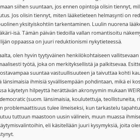
maan siihen suuntaan, jos ennen opintoja olisin tiennyt, mil
tus. Jos olisin tiennyt, miten lääketieteen helmasynti on red
puolinen yksityiskohtiin tarkentaminen. Luulin nuorena lääk
ääkäri-isä. Tämän päivän tiedoilla vallan romantisoitu näkem
ilijän oppaassa on juuri reduktionismi nykytieteessä.
alta, olen hyvin tyytyväinen henkilökohtaiseen vallitsevaan 
aalisesti työtä, joka on merkityksellistä ja palkitsevaa. Esittel
nostavampaa suuntaa vastuullisuuteen ja taivuttaa kohti ka
ä länsimaisia ihmisiä syvällisempään pohdintaan, mikä ei ko
assa käytetyn hilpeyttä herättävän akronyymin mukaan WEIRD-
 democratic (suom. länsimaisia, koulutettuja, teollistuneita, 
n problemaattisuus tulee ilmeiseksi, kun tarkastelu tapahtuu
utuu tuttuun maastoon uusin välinein, muun muassa ihmisen 
äytymisvalintoihin, eli käsitellään juuri kysymyksiä, joita o
tynyt.