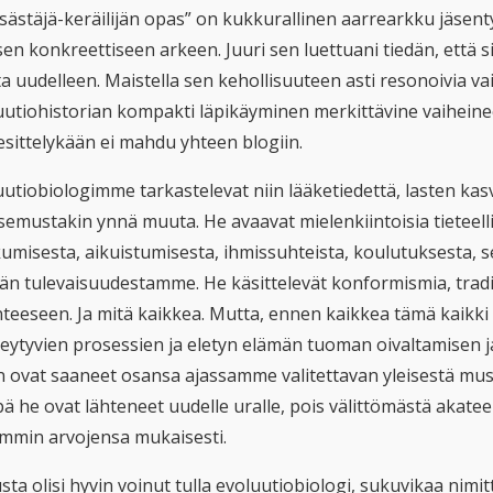
ästäjä-keräilijän opas” on kukkurallinen aarrearkku jäsentyny
en konkreettiseen arkeen. Juuri sen luettuani tiedän, että siit
a uudelleen. Maistella sen kehollisuuteen asti resonoivia va
uutiohistorian kompakti läpikäyminen merkittävine vaiheine
aesittelykään ei mahdu yhteen blogiin.
uutiobiologimme tarkastelevat niin lääketiedettä, lasten kas
semustakin ynnä muuta. He avaavat mielenkiintoisia tieteelli
umisesta, aikuistumisesta, ihmissuhteista, koulutuksesta, se
än tulevaisuudestamme. He käsittelevät konformismia, tradi
nteeseen. Ja mitä kaikkea. Mutta, ennen kaikkea tämä kaikki
ytyvien prosessien ja eletyn elämän tuoman oivaltamisen ja i
n ovat saaneet osansa ajassamme valitettavan yleisestä mus
ä he ovat lähteneet uudelle uralle, pois välittömästä akatee
mmin arvojensa mukaisesti.
ta olisi hyvin voinut tulla evoluutiobiologi, sukuvikaa nimit