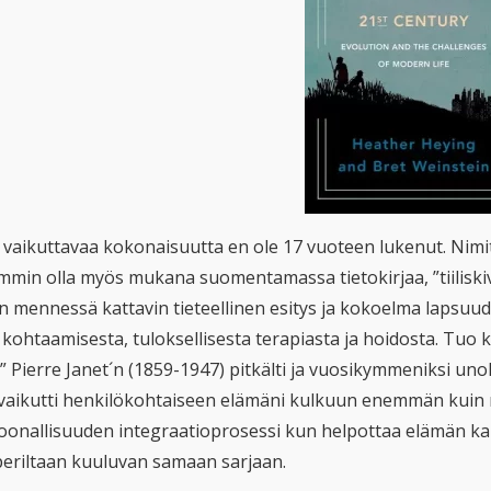
 vaikuttavaa kokonaisuutta en ole 17 vuoteen lukenut. Nimit
emmin olla myös mukana suomentamassa tietokirjaa, ”tiiliskiv
en mennessä kattavin tieteellinen esitys ja kokoelma lapsu
 kohtaamisesta, tuloksellisesta terapiasta ja hoidosta. Tuo
” Pierre Janet´n (1859-1947) pitkälti ja vuosikymmeniksi unoh
 vaikutti henkilökohtaiseen elämäni kulkuun enemmän kuin 
oonallisuuden integraatioprosessi kun helpottaa elämän kaik
iperiltaan kuuluvan samaan sarjaan.