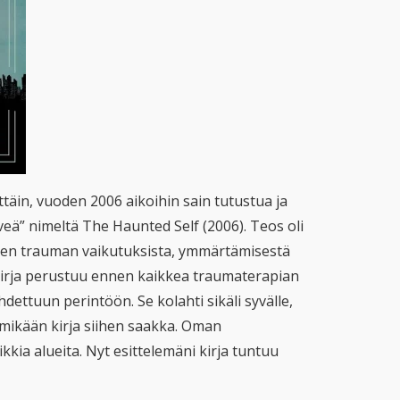
täin, vuoden 2006 aikoihin sain tutustua ja
eä” nimeltä The Haunted Self (2006). Teos oli
uden trauman vaikutuksista, ymmärtämisestä
 kirja perustuu ennen kaikkea traumaterapian
dettuun perintöön. Se kolahti sikäli syvälle,
mikään kirja siihen saakka. Oman
kia alueita. Nyt esittelemäni kirja tuntuu