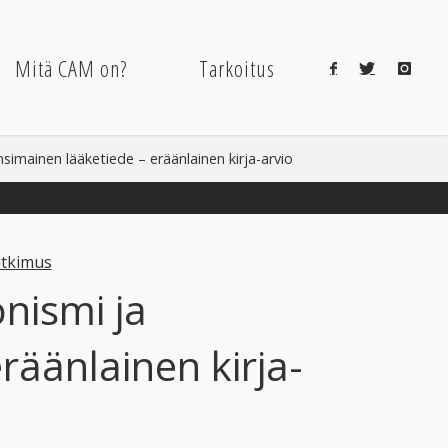
Mitä CAM on?
Tarkoitus
nsimainen lääketiede – eräänlainen kirja-arvio
utkimus
onismi ja
räänlainen kirja-