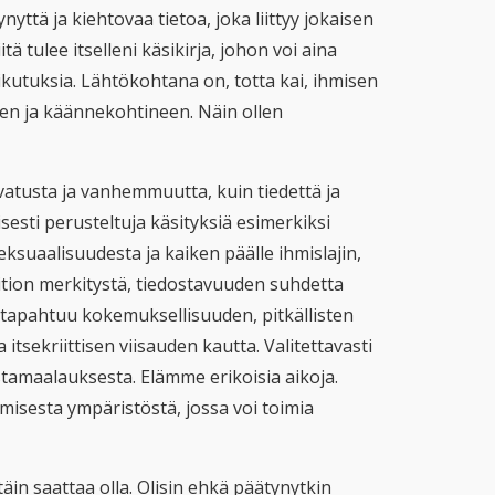
ttä ja kiehtovaa tietoa, joka liittyy jokaisen
ä tulee itselleni käsikirja, johon voi aina
ikutuksia. Lähtökohtana on, totta kai, ihmisen
en ja käännekohtineen. Näin ollen
vatusta ja vanhemmuutta, kuin tiedettä ja
sesti perusteltuja käsityksiä esimerkiksi
ksuaalisuudesta ja kaiken päälle ihmislajin,
tion merkitystä, tiedostavuuden suhdetta
 tapahtuu kokemuksellisuuden, pitkällisten
tsekriittisen viisauden kautta. Valitettavasti
tamaalauksesta. Elämme erikoisia aikoja.
misesta ympäristöstä, jossa voi toimia
täin saattaa olla. Olisin ehkä päätynytkin