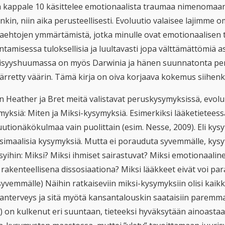
a kappale 10 käsittelee emotionaalista traumaa nimenomaan 
kin, niin aika perusteellisesti. Evoluutio valaisee lajimme 
aehtojen ymmärtämistä, jotka minulle ovat emotionaalisen
tamisessa tuloksellisia ja luultavasti jopa välttämättömiä as
isyyshuumassa on myös Darwinia ja hänen suunnatonta peri
rretty väärin. Tämä kirja on oiva korjaava kokemus siihenk
n Heather ja Bret meitä valistavat peruskysymyksissä, evol
myksiä: Miten ja Miksi-kysymyksiä. Esimerkiksi lääketietees
uutionäkökulmaa vain puolittain (esim. Nesse, 2009). Eli kys
simaalisia kysymyksiä. Mutta ei porauduta syvemmälle, kysyt
isyihin: Miksi? Miksi ihmiset sairastuvat? Miksi emotionaali
 rakenteellisena dissosiaationa? Miksi lääkkeet eivät voi pa
yvemmälle) Näihin ratkaiseviin miksi-kysymyksiin olisi kaikki 
anterveys ja sitä myötä kansantalouskin saataisiin paremmal
e) on kulkenut eri suuntaan, tieteeksi hyväksytään ainoasta