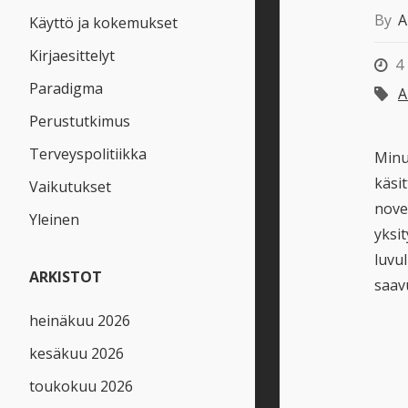
By
A
Käyttö ja kokemukset
Kirjaesittelyt
4
Paradigma
A
Perustutkimus
Terveyspolitiikka
Minu
käsi
Vaikutukset
nove
Yleinen
yksi
luvu
ARKISTOT
saav
heinäkuu 2026
kesäkuu 2026
toukokuu 2026