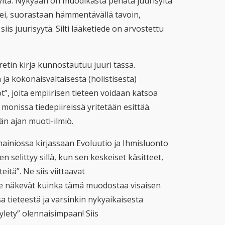
yitä. Nykyään on muodikasta penätä juurisyitä
ä ei, suorastaan hämmentävällä tavoin,
is juurisyytä. Silti lääketiede on arvostettu
etin kirja kunnostautuu juuri tässä.
a kokonaisvaltaisesta (holistisesta)
”, joita empiirisen tieteen voidaan katsoa
monissa tiedepiireissä yritetään esittää.
n ajan muoti-ilmiö.
ainiossa kirjassaan Evoluutio ja Ihmisluonto
 selittyy sillä, kun sen keskeiset käsitteet,
itä”. Ne siis viittaavat
. He näkevät kuinka tämä muodostaa visaisen
 tieteestä ja varsinkin nykyaikaisesta
ylety” olennaisimpaan! Siis