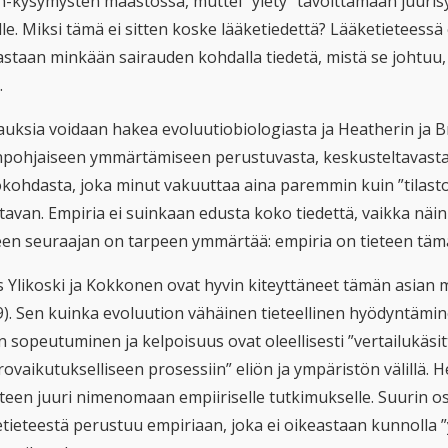
n-kysymysten maastossa, muttei ”ylety” tavoittamaan juuris
lle. Miksi tämä ei sitten koske lääketiedettä? Lääketieteess
staan minkään sairauden kohdalla tiedetä, mistä se johtuu, si
.
auksia voidaan hakea evoluutiobiologiasta ja Heatherin ja Br
npohjaiseen ymmärtämiseen perustuvasta, keskusteltavasta j
ökohdasta, joka minut vakuuttaa aina paremmin kuin ”tilastot
avan. Empiria ei suinkaan edusta koko tiedettä, vaikka näin 
een seuraajan on tarpeen ymmärtää: empiria on tieteen tämä
 Ylikoski ja Kokkonen ovat hyvin kiteyttäneet tämän asian m
). Sen kuinka evoluution vähäinen tieteellinen hyödyntäminen
 sopeutuminen ja kelpoisuus ovat oleellisesti ”vertailukäsitte
rovaikutukselliseen prosessiin” eliön ja ympäristön välillä
teen juuri nimenomaan empiiriselle tutkimukselle. Suurin osa
etieteestä perustuu empiriaan, joka ei oikeastaan kunnolla ”