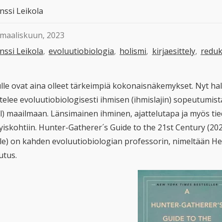
nssi Leikola
 maaliskuun, 2023
nssi Leikola
,
evoluutiobiologia
,
holismi
,
kirjaesittely
,
reduk
lle ovat aina olleet tärkeimpiä kokonaisnäkemykset. Nyt halu
ttelee evoluutiobiologisesti ihmisen (ihmislajin) sopeutumis
l) maailmaan. Länsimainen ihminen, ajattelutapa ja myös tie
tyiskohtiin. Hunter-Gatherer´s Guide to the 21st Century (20
lle) on kahden evoluutiobiologian professorin, nimeltään H
utus.