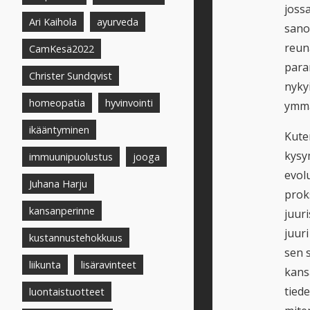
joss
Ari Kaihola
ayurveda
sanon
reun
CamKesä2022
paran
Christer Sundqvist
nyky
homeopatia
hyvinvointi
ymmä
ikääntyminen
Kute
kysy
immuunipuolustus
jooga
evol
Juhana Harju
prok
kansanperinne
juur
juuri
kustannustehokkuus
sen s
liikunta
lisäravinteet
kans
tied
luontaistuotteet