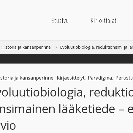
Etusivu
Kirjoittajat
me
Historia ja kansanperinne
Evoluutiobiologia, reduktionismi ja lä
istoria ja kansanperinne
,
Kirjaesittelyt
,
Paradigma
,
Perust
oluutiobiologia, redukti
nsimainen lääketiede – e
vio