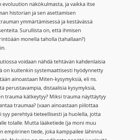
evoluution näkökulmasta, ja vaikka itse
oman historian ja sen asettamisen
 trauman ymmärtämisessä ja kestävässä
enteita. Surullista on, että ihmisen
ntöään monella taholla (tahallaan?)
in.
uutiossa voidaan nähdä tehtävän kahdenlaisia
sä on kuitenkin systemaattisesti hyödynnetty
ytään ainoastaan Miten-kysymyksiä, eli ns.
ä perustavampia, distaalisia kysymyksiä,
nen trauma kätkeytyy? Miksi trauma näyttäytyy
rantaa traumaa? (vaan ainoastaan piilottaa
syy perehtyä tieteellisesti ja huolella, jotta
le tolalle. Mutta lääketiede (ja moni muu
an empiirinen tiede, joka kamppailee lähinnä