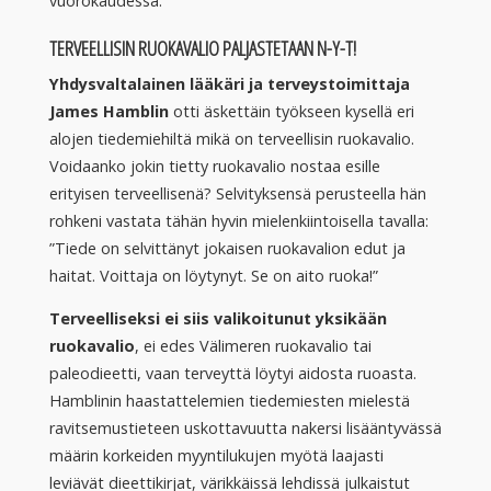
vuorokaudessa.
TERVEELLISIN RUOKAVALIO PALJASTETAAN N-Y-T!
Yhdysvaltalainen lääkäri ja terveystoimittaja
James Hamblin
otti äskettäin työkseen kysellä eri
alojen tiedemiehiltä mikä on terveellisin ruokavalio.
Voidaanko jokin tietty ruokavalio nostaa esille
erityisen terveellisenä? Selvityksensä perusteella hän
rohkeni vastata tähän hyvin mielenkiintoisella tavalla:
”Tiede on selvittänyt jokaisen ruokavalion edut ja
haitat. Voittaja on löytynyt. Se on aito ruoka!”
Terveelliseksi ei siis valikoitunut yksikään
ruokavalio
, ei edes Välimeren ruokavalio tai
paleodieetti, vaan terveyttä löytyi aidosta ruoasta.
Hamblinin haastattelemien tiedemiesten mielestä
ravitsemustieteen uskottavuutta nakersi lisääntyvässä
määrin korkeiden myyntilukujen myötä laajasti
leviävät dieettikirjat, värikkäissä lehdissä julkaistut