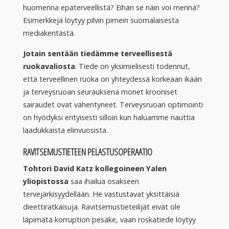
huomenna epäterveellistä? Eihän se näin voi mennä?
Esimerkkejä löytyy pilvin pimein suomalaisesta
mediakentästä.
Jotain sentään tiedämme terveellisestä
ruokavaliosta
. Tiede on yksimielisesti todennut,
että terveellinen ruoka on yhteydessä korkeaan ikään
ja terveysruoan seurauksena monet krooniset
sairaudet ovat vähentyneet. Terveysruoan optimointi
on hyödyksi erityisesti silloin kun haluamme nauttia
laadukkaista elinvuosista.
RAVITSEMUSTIETEEN PELASTUSOPERAATIO
Tohtori David Katz kollegoineen Yalen
yliopistossa
saa ihailua osakseen
tervejärkisyydellään. He vastustavat yksittäisiä
dieettiratkaisuja. Ravitsemustieteilijät eivät ole
läpimätä korruption pesäke, vaan roskatiede löytyy