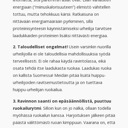
energiaan (”miinuskalorisuuteen”) elimistö vähitellen
tottuu, mutta tehokkuus kärsii. Ratkaisuna on
riittävään energiamäärään pyrkiminen, sillä
proteiinisynteesin käynnistämiseksi urheilija tarvitsee
laadukkaiden proteiinien lisäksi riittävästi energiaa.
2. Taloudelliset ongelmat!
Usein varsinkin nuorilla
urheilijoilla ei ole taloudellisia mahdollisuuksia syödä
terveellisesti. Ei ole rahaa käydä ravintolassa, eikä
osata tehdä itse laadukasta ruokaa. Laadukas ruoka
on kallista Suomessa! Meidän pitää lisätä huippu-
urheilijoiden ravitsemustietoutta ja on tuettava
huippu-urheilijan ruokailua.
3. Ravinnon saanti on epäsäännöllistä, puuttuu
ruokailurytmi
. Silloin kun on jo nälkä, ollaan todella
myöhässä ruokailun kanssa. Harjoituksen jälkeen pitää
päästä välittömästi ruoan kimppuun. Vaarana on, että