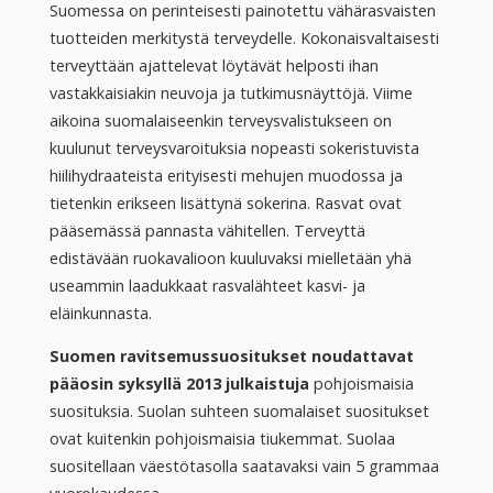
Suomessa on perinteisesti painotettu vähärasvaisten
tuotteiden merkitystä terveydelle. Kokonaisvaltaisesti
terveyttään ajattelevat löytävät helposti ihan
vastakkaisiakin neuvoja ja tutkimusnäyttöjä. Viime
aikoina suomalaiseenkin terveysvalistukseen on
kuulunut terveysvaroituksia nopeasti sokeristuvista
hiilihydraateista erityisesti mehujen muodossa ja
tietenkin erikseen lisättynä sokerina. Rasvat ovat
pääsemässä pannasta vähitellen. Terveyttä
edistävään ruokavalioon kuuluvaksi mielletään yhä
useammin laadukkaat rasvalähteet kasvi- ja
eläinkunnasta.
Suomen ravitsemussuositukset noudattavat
pääosin syksyllä 2013 julkaistuja
pohjoismaisia
suosituksia. Suolan suhteen suomalaiset suositukset
ovat kuitenkin pohjoismaisia tiukemmat. Suolaa
suositellaan väestötasolla saatavaksi vain 5 grammaa