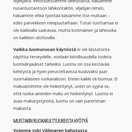
viljelijältä. Innostuessamme lähiruoasta, haluamme
ruoantuotantoon lähikontaktin, viljelijän nimen,
haluamme ehkä työntää käsiämme itse multaan –
edes parvekkeen minipuutarhaan. Tutun tuottamaa ei
ole kaikkialla saatavaa, mutta kotimainen ja lähiruoka
on kaikkien ulottuvilla.
Vaikka luomuruoan käytöstä
ei ole kiistatonta
näyttöä terveydelle, voidaan kiitollisuudella todeta
luomulinjaukset tärkeiksi. Luomu on osa kestävää
kehitystä ja hyvin perusteltavissa kuuluvaksi juuri
suomalaiseen ruokavalioon. Ennen kaikki oli luomua. Ei
makuaistimme ole heikentynyt, usein on syynä se,
että ruoka-aineiden maku on heikentynyt. Luomu ei
avaa makunystyröitä, luomu on vain paremman
makuista.
MUISTAKIN RUOKAKULTTUUREISTA HYÖTYÄ
Voimme toki Välimeren kehutusta