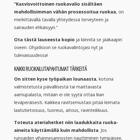
”Kasvisvoittoinen ruokavalio sisältäen
mahdollisimman vähän prosessoitua ruokaa
, on
merkittävällä tavalla yhteydessä terveyteen ja
sairauden ehkäisyyn.”
Ota tästä lauseesta kopio
ja kiinnitä se jääkaapin
oveen. Ohjatkoon se ruokavalintojasi nyt ja
tulevaisuudessa!
KAIKKI RUOKAILUTAPAHTUMAT TÄRKEITÄ
On sitten kyse työpaikan lounaasta
, kotona
valmistetusta päivällisestä tai maittavasta
aamupalasta, mitään ei ole syytä ottaa liian
leväperäisesti. Kaikkea ravitsemustasi pitää leimata
laatutietoisuus, tuoreus, aitous, ravinteikkuus.
Toteuta ateriahetket niin laadukkaita ruoka-
aineita käyttämällä kuin mahdollista
. Jos
runsaiden vihannesannosten nauttiminen tympäisee,