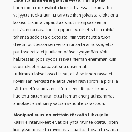
Liikunta lisää energiantarvetta
. Tämä pitää
huomioida ruokavaliota koostettaessa. Liikunta tuo
väljyyttä ruokailuun. Ei tarvitse ihan jokaista kilokaloria
laskea. Liikunta vapauttaa sinut monipuolisen ja
riittävän ruokavalion kimppuun. Valitset sitten minkä
tahansa sadoista dieeteistä, niin voit nauttia tuon
dieetin puitteissa sen verran runsaita annoksia, että
puutosoireita ei juurikaan pääse syntymään. Voit
halutessasi jopa syödä rasvaa hieman enemmän kuin
suositukset määräävät sillä uusimmat
tutkimustulokset osoittavat, että ravinnon rasva ei
kovinkaan herkästi heilauta veren rasvaprofiilia pitkällä
tähtäimellä suuntaan eikä toiseen. Reipas liikunta
huolehtii sitten siitä, että hieman energiatiheämmät
annokset eivät siirry vatsan seudulle varastoon.
Monipuolisuus on erittäin tärkeää liikkujalle
.
Kaikki elintarvikkeet eivät ole yhtä ravinteikkaita, joten
liian yksipuolisesta ravinnosta saattaa toisaalta saada