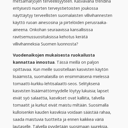
metsämarjojen terveellisyyteen. Kasvavana trendinä
erityisesti nuorten terveystietoisten joukossa
näyttäytyy terveellisten suomalaisten villivihannesten
käyttö ruoan ainesosina ja pirtelöiden perusraaka-
aineena. Onkohan seuraavissa kansallisissa
ravitsemussuosituksissa kehotus kerätä
villivihanneksia Suomen luonnosta?
Vuodenaikojen mukaisesta ruokailusta
kannattaa innostua
. Tässä meillä on paljon
opittavaa. Kun meille suositellaan kasvisten käytön
lisäämistä, suomalaisilla on ensimmäisenä mielessä
tomaatti-kurkku-lehtisalaatti-seos. Selityksenä
kasvisten lisäämättömyydelle löytyy lukuisia; lapset
eivät syö salaattia, kasvikset ovat kalliita, talvella
tomaatit ja kurkut eivät maistu miltään. Suosimalla
kulloisenkin kauden kasviksia voidaan säästää rahaa,
saada maistuvia tuotteita ja ennen kaikkea väriä
lautaselle. Talvella pyydetään suosimaan juureksia,