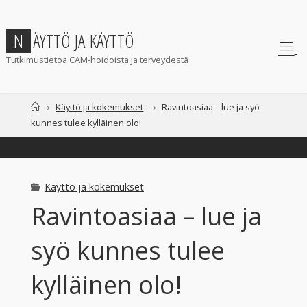
Skip
to
N
Ä
Y
T
T
Ö
J
A
K
Ä
Y
T
T
Ö
content
Tutkimustietoa CAM-hoidoista ja terveydestä
Home
Käyttö ja kokemukset
Ravintoasiaa – lue ja syö
kunnes tulee kylläinen olo!
Käyttö ja kokemukset
Ravintoasiaa – lue ja
syö kunnes tulee
kylläinen olo!