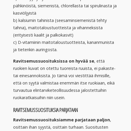
pähkinöistä, siemenistä, chlorellasta tai spirulinasta ja
kasviöljyistä
b) kalsiumin tahinista (seesaminsiemenistä tehty
tahna), maitotaloustuotteista ja vihanneksista
(erityisesti kaalit ja palkokasvit)
c) D-vitamiinin maitotaloustuotteista, kananmunista
ja tietenkin auringosta.
Ravitsemussuosituksissa on hyvää se
, että
ruokien kuvat on otettu tuoreista ruuista, ei pakaste-
tai einesannoksista. Jo tämä voi viestittää ihmisille,
että on syytä valmistaa enemmän itse ruokiaan, eikä
turvautua elintarviketeollisuudessa jalostettuihin
ruokaratkaisuihin niin usein.
RAVITSEMUSSUOSITUKSIA PARJATAAN
Ravitsemussuosituksiamme parjataan paljon
,
osittain ihan syystä, osittain turhaan. Suositusten