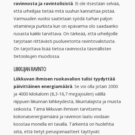
ravinnosta ja ravintolisistä
. Ei ole itsestään selvää,
että urheilijaa tietää mitä suuhun kannattaa pistää.
Varmuuden vuoksi saatetaan syödä turhan paljon
vitamiineja purkista kun on epävarma olo saadaanko
ruoasta kaikki tarvittava. On tärkeää, että urheilijoille
tarjotaan riittävästi puolueetonta ravintovalistusta.
On tarjottava lisää tietoa ravinnosta täsmällisten
tietoiskujen muodossa.
LIIKKUJAN RAVINTO
Liikkuvan ihmisen ruokavalion tulisi tyydyttää
päivittäinen energiamäärä
. Se voi olla jotain 2000
ja 4000 kilokalorin (8,3-16,7 megajoulen) välillä
riippuen liikunnan kiihkeydestä, liikuntalajista ja muista
seikoista. Tämä liikkuvan ihmisen tarvitsema
kokonaisenergiamäärä ja ravinnon laatu voidaan
koostaa monella eri tavalla. Tärkeintä on huolehtia
siitä, että tietyt perusperiaatteet täyttyvät: