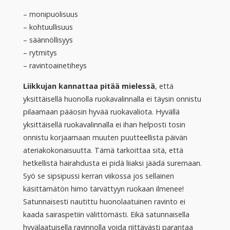
– monipuolisuus
– kohtuullisuus
– säännöllisyys
– rytmitys
– ravintoainetiheys
Liikkujan kannattaa pitää mielessä
, että
yksittäisellä huonolla ruokavalinnalla ei täysin onnistu
pilaamaan pääosin hyvää ruokavaliota. Hyvällä
yksittäisellä ruokavalinnalla ei ihan helposti tosin
onnistu korjaamaan muuten puutteellista päivän
ateriakokonaisuutta. Tämä tarkoittaa sitä, että
hetkellistä hairahdusta ei pidä liiaksi jäädä suremaan.
Syö se sipsipussi kerran viikossa jos sellainen
käsittämätön himo tärvättyyn ruokaan ilmenee!
Satunnaisesti nautittu huonolaatuinen ravinto ei
kaada sairaspetiin välittömästi. Eikä satunnaisella
hyvälaatuisella ravinnolla voida riittävästi parantaa