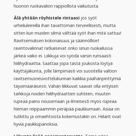
huonon ruokavalion rappiollista vaikutusta.
Älä yhtään röyhistele rintaasi
jos syöt
urheiluleireillä ihan tavattoman terveellisesti, mutta
sitten kun muiden silmä välttää syöt ihan mitä sattuu!
Ravitsemuksen kokonaisuus ja säännölliset
ravintovalinnat ratkaisevat onko sinun ruokailussa
järkeä vaiko ei. Liikkuja voi syödä varsin runsaasti
hiilihydraattia. Saattaa jopa tästä joukosta löytyä
käyttäjäkunta, jolle lämpimästi voi suositella valtion
ravitsemusneuvottelukunnan kaikkia päähänpinttymiä
täysimääräisesti. Vähän liikkuvat saavat olla erityisen
tarkkoja noiden hiilihydraattien suhteen, muuten
rupeaa paino nousemaan ja ilmeisesti myös rupeaa
hieman reippaammin peräpää paukkumaan. Asiaa on
tutkittu ja omaehtoista kokemustakin on. Hiilarit ovat
hyviä paukkupanoksia.