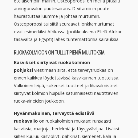
eteläisempiin maihin. Osteoporoosi on meillä pitkälti
auringonvalon puutesairaus. D-vitamiinin puute
haurastuttaa luumme ja johtaa murtumiin.
Osteoporoosi tai siitä seuraavat lonkkamurtumat
ovat esimerkiksi Afrikassa (poikkeuksena Etelä-Afrikan
tasavalta ja Egypti) lähes tuntemattomia sairauksia.
RUOKAKOLMIOON ON TULLUT PIENIÄ MUUTOKSIA
Kasvikset siirtyivät ruokakolmion
pohjaksi
viestimään siitä, että terveysruokaa on
ennen kaikkea löydettävissä kasvikunnan tuotteissa.
Valkoinen leipä, sokeriset tuotteet ja lihavalmisteet
siirtyivät kolmion huipulle satunnaisesti nautittavien
ruoka-aineiden joukkoon.
Hyvänmakuinen, terveyttä edistävä
ruokavalio
on ruokakolmion mukaan: runsaasti
kasviksia, marjoja, hedelmiä ja täysjyväviljaa. Lisäksi
siihen kuuluu kasviöljyt, pähkinät, siemenet, kala ja