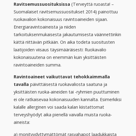
Ravitsemussuosituksissa
(Terveyttä ruoasta! –
Suomalaiset ravitsemussuositukset 2014) painottuu
ruokavalion kokonaisuus ravintoaineiden sijaan.
Energiaravintoaineista ja niiden
tarkoituksenmukaisesta jakautumisesta väännettinkin
kättä riittävän pitkään. On aika todeta suositusten
laatijoiden viisaus täysimääräisesti: Ruokavalio
kokonaisuutena on enemmän kuin yksittäisten
ravintoaineiden summa.
Ravintoaineet vaikuttavat tehokkaimmalla
tavalla
päivittäisestä ruokavaliosta saatuna ja
yksittäisten ruoka-aineiden tai -ryhmien puuttuminen
ei ole ratkaisevaa kokonaisuuden kannalta. Esimerkiksi
kalalle allerginen voi saada kalan kiistattomat
terveyshyödyt aika pienellä vaivalla muista ruoka-
aineista:
a) monityydyttymättömät rasvahapot laadukkaista