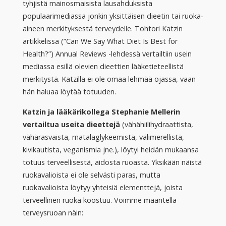
tyhjistä mainosmaisista lausahduksista
populaarimediassa jonkin yksittäisen dieetin tai ruoka-
aineen merkityksestä terveydelle. Tohtori Katzin
artikkelissa (”Can We Say What Diet Is Best for
Health?”) Annual Reviews -lehdessä vertailtiin usein
mediassa esillä olevien dieettien lääketieteellistä
merkitystä. Katzilla ei ole omaa lehmää ojassa, vaan
hän haluaa löytää totuuden.
Katzin ja lääkärikollega Stephanie Mellerin
vertailtua useita dieettejä
(vähähiilihydraattista,
vähärasvaista, matalaglykeemistä, välimerellistä,
kivikautista, veganismia jne.), löytyi heidän mukaansa
totuus terveellisestä, aidosta ruoasta. Yksikään näistä
ruokavalioista ei ole selvästi paras, mutta
ruokavalioista löytyy yhteisiä elementtejä, joista
terveellinen ruoka koostuu. Voimme määritellä
terveysruoan näin: