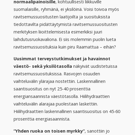
normaalipainoisille
, kohtuullisesti liikkuville
suomalaisille, ryhmänä, ei yksilöinä. Voisi toivoa myös
ravitsemussuositusten laatijoilta ja suosituksista
tiedottavilta pidättäytymistä ravitsemussuositusten
merkityksen liioittelemisesta esimerkiksi juuri
laihdutusruokavaliona. Ei siis molemmin puolin lueta
ravitsemussuosituksia kuin piru Raamattua – eihän?
Uusimmat terveystutkimukset ja havainnot
väestö- sekä yksilötasolla
näkyivät uudistetuissa
ravitsemussuosituksissa. Rasvojen osuuden
vaihteluvälin ylärajaa nostettiin. Laskennallinen
saantisuositus on nyt 25-40 prosenttia
energiansaannista väestötasolla. Hiilihydraattien
vaihteluvälin alarajaa puolestaan laskettiin.
Hiilihydraattien laskennallinen saantisuositus on 45-60
prosenttia energiasaannista.
”Yhden ruoka on toisen myrkky”
, sanottiin jo