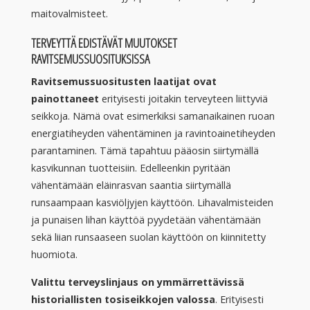
maitovalmisteet.
TERVEYTTÄ EDISTÄVÄT MUUTOKSET
RAVITSEMUSSUOSITUKSISSA
Ravitsemussuositusten laatijat ovat
painottaneet
erityisesti joitakin terveyteen liittyviä
seikkoja. Nämä ovat esimerkiksi samanaikainen ruoan
energiatiheyden vähentäminen ja ravintoainetiheyden
parantaminen. Tämä tapahtuu pääosin siirtymällä
kasvikunnan tuotteisiin. Edelleenkin pyritään
vähentämään eläinrasvan saantia siirtymällä
runsaampaan kasviöljyjen käyttöön. Lihavalmisteiden
ja punaisen lihan käyttöä pyydetään vähentämään
sekä liian runsaaseen suolan käyttöön on kiinnitetty
huomiota.
Valittu terveyslinjaus on ymmärrettävissä
historiallisten tosiseikkojen valossa
. Erityisesti