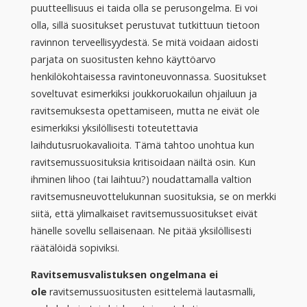
puutteellisuus ei taida olla se perusongelma. Ei voi
olla, sillä suositukset perustuvat tutkittuun tietoon
ravinnon terveellisyydestä. Se mitä voidaan aidosti
parjata on suositusten kehno käyttöarvo
henkilökohtaisessa ravintoneuvonnassa. Suositukset
soveltuvat esimerkiksi joukkoruokailun ohjailuun ja
ravitsemuksesta opettamiseen, mutta ne eivät ole
esimerkiksi yksilöllisesti toteutettavia
laihdutusruokavalioita. Tämä tahtoo unohtua kun
ravitsemussuosituksia kritisoidaan näiltä osin. Kun
ihminen lihoo (tai laihtuu?) noudattamalla valtion
ravitsemusneuvottelukunnan suosituksia, se on merkki
siitä, että ylimalkaiset ravitsemussuositukset eivät
hänelle sovellu sellaisenaan. Ne pitää yksilöllisesti
räätälöidä sopiviksi.
Ravitsemusvalistuksen ongelmana ei
ole
ravitsemussuositusten esittelemä lautasmalli,