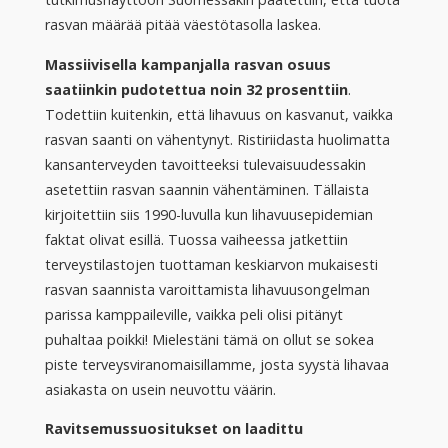
rasvan määrää pitää väestötasolla laskea.
Massiivisella kampanjalla rasvan osuus
saatiinkin pudotettua noin 32 prosenttiin
.
Todettiin kuitenkin, että lihavuus on kasvanut, vaikka
rasvan saanti on vähentynyt. Ristiriidasta huolimatta
kansanterveyden tavoitteeksi tulevaisuudessakin
asetettiin rasvan saannin vähentäminen. Tällaista
kirjoitettiin siis 1990-luvulla kun lihavuusepidemian
faktat olivat esillä. Tuossa vaiheessa jatkettiin
terveystilastojen tuottaman keskiarvon mukaisesti
rasvan saannista varoittamista lihavuusongelman
parissa kamppaileville, vaikka peli olisi pitänyt
puhaltaa poikki! Mielestäni tämä on ollut se sokea
piste terveysviranomaisillamme, josta syystä lihavaa
asiakasta on usein neuvottu väärin.
Ravitsemussuositukset on laadittu