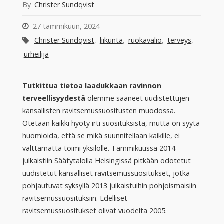
By
Christer Sundqvist
27 tammikuun, 2024
Christer Sundqvist
,
liikunta
,
ruokavalio
,
terveys
,
urheilija
Tutkittua tietoa laadukkaan ravinnon
terveellisyydestä
olemme saaneet uudistettujen
kansallisten ravitsemussuositusten muodossa.
Otetaan kaikki hyöty irti suosituksista, mutta on syytä
huomioida, että se mikä suunnitellaan kaikille, ei
välttämättä toimi yksilölle. Tammikuussa 2014
julkaistiin Säätytalolla Helsingissä pitkään odotetut
uudistetut kansalliset ravitsemussuositukset, jotka
pohjautuvat syksyllä 2013 julkaistuihin pohjoismaisiin
ravitsemussuosituksiin. Edelliset
ravitsemussuositukset olivat vuodelta 2005.