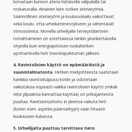
korvataan kunnon ateria hätäisellä välipalalla tai
roskaruoalla. Ainainen kiire sotkee ateriarytmiä.
Säännöllinen ateriarytmi ja kouluruokailu vaikuttavat
sekä koulu- että urheilumenestykseen ja vähentävät
stressioireita. Monella urheilijalla terveystilanteen
romahtaminen on estettävissä niinkin yksinkertaisella
ohjeella kuin energiapitoisen ruokahetken
ajoittamisella heti treenitapahtuman jälkeen.
4. Ravintolisien käyttö on epämääräistä ja
suunnitelmatonta
. Hetken mielijohteesta saatetaan
hankkia ravintolisäpussi kotiin ja odotetaan
vaikutuksia nopeasti vaikka ravintolisien käyttö (mikäli
niitä ylipäänsä kannattaa käyttää) on pitkäjänteistä
puuhaa. Ravitsemushoito ei yleensä vaikuta heti
(kuten esim. aspiriini päänsärkyyn) vaan hitaasti
kuukausien kuluessa.
5. Urheilijalta puuttuu tarvittava tieto