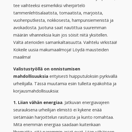
tee vaihteeksi esimerkiksi viherpirtelö
tammenlehtisalaatista, tomaatista, marjoista,
vuohenputkesta, nokkosesta, hampunsiemenistä ja
avokadosta. Juotuna saat nautittua suuremman
määrän vihanneksia kuin jos söisit niitä yksitellen.
Vältä aterioiden samankaltaisuutta. Vaihtelu virkistää!
Kokeile uusia makumaailmoja! Löydä mausteiden
maailma!
Valistustyöllä on onnistumisen
mahdollisuuksia
erityisesti huipputuloksiin pyrkivällä
urheilijalla. Tässä muutamia esiin tulleita epäkohtia ja
korjausmahdollisuuksia:
1. Liian vähän energiaa
. Jatkuvan energiavajeen
seurauksena urheilijan elimistö ei kykene enää
sietämään harjoittelun rasitusta ja kunto romahtaa.
Mitä enemmän energiaa saadaan kuitenkaan
lihomatta, sitä paremmin asiat ovat. Liian vähäiseen