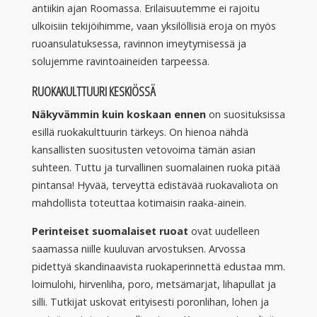
antiikin ajan Roomassa. Erilaisuutemme ei rajoitu
ulkoisiin tekijöihimme, vaan yksilöllisiä eroja on myös
ruoansulatuksessa, ravinnon imeytymisessä ja
solujemme ravintoaineiden tarpeessa.
RUOKAKULTTUURI KESKIÖSSÄ
Näkyvämmin kuin koskaan ennen
on suosituksissa
esillä ruokakulttuurin tärkeys. On hienoa nähdä
kansallisten suositusten vetovoima tämän asian
suhteen. Tuttu ja turvallinen suomalainen ruoka pitää
pintansa! Hyvää, terveyttä edistävää ruokavaliota on
mahdollista toteuttaa kotimaisin raaka-ainein.
Perinteiset suomalaiset ruoat
ovat uudelleen
saamassa niille kuuluvan arvostuksen. Arvossa
pidettyä skandinaavista ruokaperinnettä edustaa mm.
loimulohi, hirvenliha, poro, metsämarjat, lihapullat ja
silli. Tutkijat uskovat erityisesti poronlihan, lohen ja