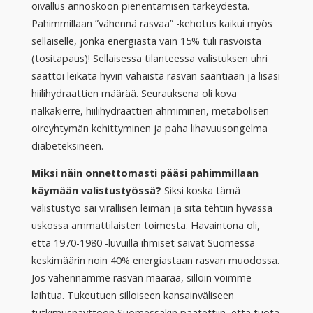
oivallus annoskoon pienentämisen tärkeydestä.
Pahimmillaan ”vähennä rasvaa” -kehotus kaikui myös
sellaiselle, jonka energiasta vain 15% tuli rasvoista
(tositapaus)! Sellaisessa tilanteessa valistuksen uhri
saattoi leikata hyvin vähäistä rasvan saantiaan ja lisäsi
hiilihydraattien määrää. Seurauksena oli kova
nälkäkierre, hiilihydraattien ahmiminen, metabolisen
oireyhtymän kehittyminen ja paha lihavuusongelma
diabeteksineen.
Miksi näin onnettomasti pääsi pahimmillaan
käymään valistustyössä?
Siksi koska tämä
valistustyö sai virallisen leiman ja sitä tehtiin hyvässä
uskossa ammattilaisten toimesta. Havaintona oli,
että 1970-1980 -luvuilla ihmiset saivat Suomessa
keskimäärin noin 40% energiastaan rasvan muodossa.
Jos vähennämme rasvan määrää, silloin voimme
laihtua. Tukeutuen silloiseen kansainväliseen
tutkimusnäyttöön Suomessakin päätettiin, että tuota