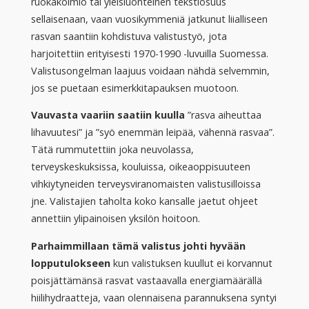
ruokakolmio tai yleisluonteinen tekstiosuus
sellaisenaan, vaan vuosikymmeniä jatkunut liialliseen
rasvan saantiin kohdistuva valistustyö, jota
harjoitettiin erityisesti 1970-1990 -luvuilla Suomessa.
Valistusongelman laajuus voidaan nähdä selvemmin,
jos se puetaan esimerkkitapauksen muotoon.
Vauvasta vaariin saatiin kuulla
”rasva aiheuttaa
lihavuutesi” ja ”syö enemmän leipää, vähennä rasvaa”.
Tätä rummutettiin joka neuvolassa,
terveyskeskuksissa, kouluissa, oikeaoppisuuteen
vihkiytyneiden terveysviranomaisten valistusilloissa
jne. Valistajien taholta koko kansalle jaetut ohjeet
annettiin ylipainoisen yksilön hoitoon.
Parhaimmillaan tämä valistus johti hyvään
lopputulokseen
kun valistuksen kuullut ei korvannut
poisjättämänsä rasvat vastaavalla energiamäärällä
hiilihydraatteja, vaan olennaisena parannuksena syntyi