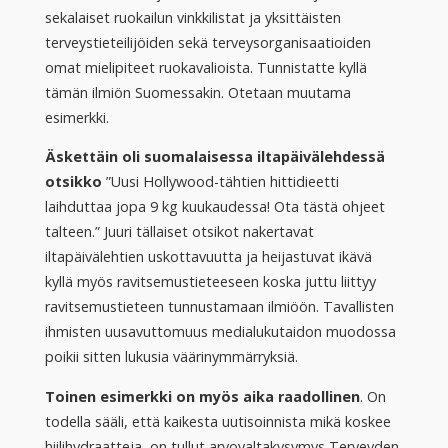
sekalaiset ruokailun vinkkilistat ja yksittäisten
terveystieteilijöiden sekä terveysorganisaatioiden
omat mielipiteet ruokavalioista. Tunnistatte kyllä
tämän ilmiön Suomessakin. Otetaan muutama
esimerkki.
Äskettäin oli suomalaisessa iltapäivälehdessä
otsikko
”Uusi Hollywood-tähtien hittidieetti
laihduttaa jopa 9 kg kuukaudessa! Ota tästä ohjeet
talteen.” Juuri tällaiset otsikot nakertavat
iltapäivälehtien uskottavuutta ja heijastuvat ikävä
kyllä myös ravitsemustieteeseen koska juttu liittyy
ravitsemustieteen tunnustamaan ilmiöön. Tavallisten
ihmisten uusavuttomuus medialukutaidon muodossa
poikii sitten lukusia väärinymmärryksiä.
Toinen esimerkki on myös aika raadollinen
. On
todella sääli, että kaikesta uutisoinnista mikä koskee
hiilihydraatteja, on tullut arvovaltakysymys Terveyden