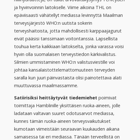
ja hyvinvoinnin laitokselle. Viime aikoina THL on
epäviisaasti vähätellyt mediassa levinnyttä Maailman
terveysjärjestö WHO:n uutista sokerin
terveyshaitoista, jotta mahdollisesti karppaajagurut
eivät pääsisi tanssimaan voitontanssia. Lapsellista
touhua kerta kaikkiaan laitokselta, jonka varassa voisi
hyvin olla suomalaisen terveystiedon kärkivalistus.
Silmien ummistaminen WHO:n valistusviestille voi
johtaa kansalaistottelemattomuuteen terveyden
saralla kun juuri päinvastaista olisi painotettava alati
muuttuvassa maailmassamme.
Satiirisiksi heittäytyvät tiedemiehet
poimivat
toimittaja Hamblinille yksittäisen ruoka-aineen, jolle
ladataan valtavan suuret odotusarvot mediassa,
kunnes tämän ruoka-aineen terveysvaikutukset
kumotaan viimeistään seuraavan kuukauden aikana
samaisessa tai eri mediassa. Tänään terveellistä on