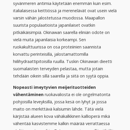
syvänmeren antimia käytetään enemmän kuin esim.
italialaisessa keittiössä ja merenelävät ovat usein vielä
varsin vähän jalostetussa muodossa. Maapallon
suurista populaatioista japanilaiset ovatkin
pitkäikäisimpiä. Okinawan saarella eliniän odote on
vielä muita japanilaisia korkeampi. Sen
ruokakulttuurissa on osa proteiinien saannista
korvattu perinteisillä, jalostamattomilla
hiilihydraattipitoisilla ruuilla. Tuskin Okinawan dieetti
suomalaisten terveyden pelastaa, mutta jotain
tehdään oikein sillä saarella ja siitä on syytä oppia.
Nopeasti imeytyvien meijerituotteiden
vähentäminen
ruokavaliosta ei ole ongelmatonta
pohjoisilla leveyksillä, jossa kesä on lyhyt ja jossa
maito on merkittävä kalsiumin lähde. Tätä vielä
kärjistää alueen kova vähäkalkkinen kallioperä mikä
vähentää kasvistemme kalkin määrää verrattaessa