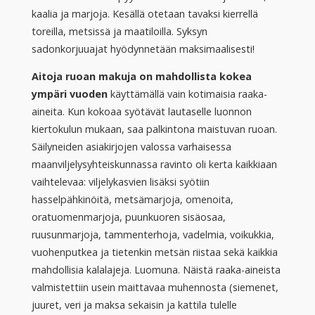
kaalia ja marjoja. Kesällä otetaan tavaksi kierrellä
toreilla, metsissä ja maatiloilla. Syksyn
sadonkorjuuajat hyödynnetään maksimaalisesti!
Aitoja ruoan makuja on mahdollista kokea
ympäri vuoden
käyttämällä vain kotimaisia raaka-
aineita. Kun kokoaa syötävät lautaselle luonnon
kiertokulun mukaan, saa palkintona maistuvan ruoan.
Säilyneiden asiakirjojen valossa varhaisessa
maanviljelysyhteiskunnassa ravinto oli kerta kaikkiaan
vaihtelevaa: viljelykasvien lisäksi syötiin
hasselpähkinöitä, metsämarjoja, omenoita,
oratuomenmarjoja, puunkuoren sisäosaa,
ruusunmarjoja, tammenterhoja, vadelmia, voikukkia,
vuohenputkea ja tietenkin metsän riistaa sekä kaikkia
mahdollisia kalalajeja. Luomuna. Näistä raaka-aineista
valmistettiin usein maittavaa muhennosta (siemenet,
juuret, veri ja maksa sekaisin ja kattila tulelle