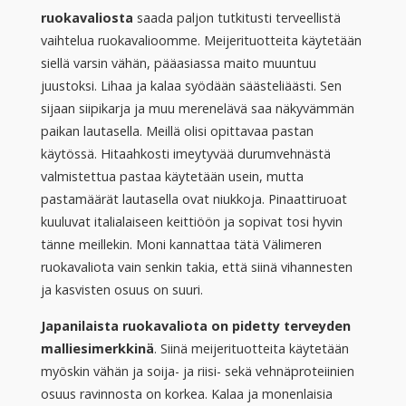
ruokavaliosta
saada paljon tutkitusti terveellistä
vaihtelua ruokavalioomme. Meijerituotteita käytetään
siellä varsin vähän, pääasiassa maito muuntuu
juustoksi. Lihaa ja kalaa syödään säästeliäästi. Sen
sijaan siipikarja ja muu merenelävä saa näkyvämmän
paikan lautasella. Meillä olisi opittavaa pastan
käytössä. Hitaahkosti imeytyvää durumvehnästä
valmistettua pastaa käytetään usein, mutta
pastamäärät lautasella ovat niukkoja. Pinaattiruoat
kuuluvat italialaiseen keittiöön ja sopivat tosi hyvin
tänne meillekin. Moni kannattaa tätä Välimeren
ruokavaliota vain senkin takia, että siinä vihannesten
ja kasvisten osuus on suuri.
Japanilaista ruokavaliota on pidetty terveyden
malliesimerkkinä
. Siinä meijerituotteita käytetään
myöskin vähän ja soija- ja riisi- sekä vehnäproteiinien
osuus ravinnosta on korkea. Kalaa ja monenlaisia