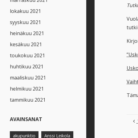
marraskuu 2021
Tutk
lokakuu 2021
Vuola
syyskuu 2021
tutk
heinäkuu 2021
Kirjo
kesäkuu 2021
”Usk
toukokuu 2021
huhtikuu 2021
Usko
maaliskuu 2021
Vaih
helmikuu 2021
Tämä
tammikuu 2021
AVAINSANAT
akupunktio
Anssi Leikola