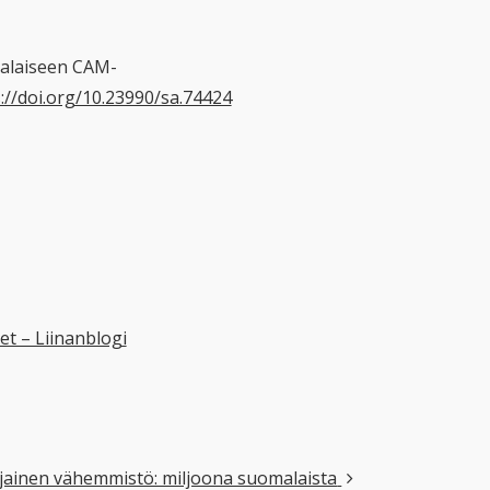
omalaiseen CAM-
://doi.org/10.23990/sa.74424
t – Liinanblogi
ljainen vähemmistö: miljoona suomalaista