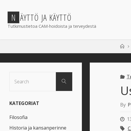
Skip
to
N
Ä
Y
T
T
Ö
J
A
K
Ä
Y
T
T
Ö
content
Tutkimustietoa CAM-hoidoista ja terveydestä
Ho
Search
T
Search
for:
U
KATEGORIAT
By
P
Filosofia
1
Historia ja kansanperinne