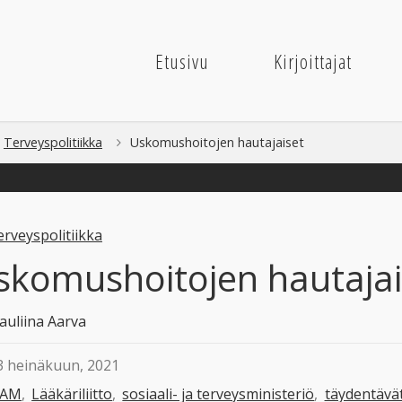
Etusivu
Kirjoittajat
me
Terveyspolitiikka
Uskomushoitojen hautajaiset
erveyspolitiikka
skomushoitojen hautajai
auliina Aarva
3 heinäkuun, 2021
CAM
,
Lääkäriliitto
,
sosiaali- ja terveysministeriö
,
täydentävä