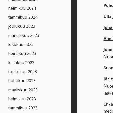
Puhu
helmikuu 2024
Ulla 
tammikuu 2024
joulukuu 2023
Juha
marraskuu 2023
Anni
lokakuu 2023
Juon
heinäkuu 2023
Nuor
kesäkuu 2023
Suom
toukokuu 2023
Järj
huhtikuu 2023
Nuor
maaliskuu 2023
lääke
helmikuu 2023
Ehkäp
tammikuu 2023
media