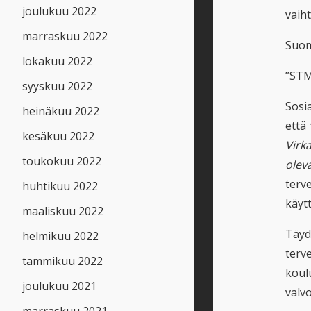
joulukuu 2022
vaiht
marraskuu 2022
Suom
lokakuu 2022
”ST
syyskuu 2022
Sosia
heinäkuu 2022
että
kesäkuu 2022
Virk
toukokuu 2022
olev
terv
huhtikuu 2022
käyt
maaliskuu 2022
Täyd
helmikuu 2022
terve
tammikuu 2022
koul
joulukuu 2021
valvo