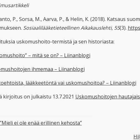
imusartikkeli
nto, P., Sorsa, M., Aarva, P., & Helin, K. (2018). Katsaus su
imukseen.
Sosiaalilääketieteellinen Aikakauslehti
,
55
(3).
https
ituksia uskomushoito-termistä ja sen historiasta:
omushoito” – mitä se on? – Liinanblogi
mushoitojen ihmemaa – Liinanblogi
toehtoista, lääkkeetöntä vai uskomushoitoa? – Liinanblogi
 kirjoitus on julkaistu 13.7.2021
Uskomushoitojen hautajaise
”Mieli ei ole enää erillinen kehosta”
Hi