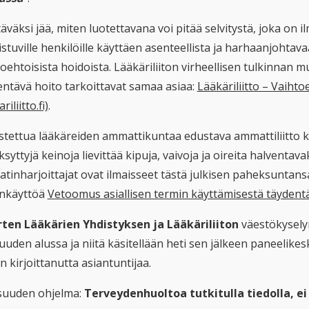
väksi jää, miten luotettavana voi pitää selvitystä, joka on 
istuville henkilöille käyttäen asenteellista ja harhaanjohtav
toehtoisista hoidoista. Lääkäriliiton virheellisen tulkinnan
entävä hoito tarkoittavat samaa asiaa:
Lääkäriliitto – Vaiht
riliitto.fi)
.
stettua lääkäreiden ammattikuntaa edustava ammattiliitto kuv
syttyjä keinoja lievittää kipuja, vaivoja ja oireita halventav
inharjoittajat ovat ilmaisseet tästä julkisen paheksuntansa 
enkäyttöä
Vetoomus asiallisen termin käyttämisestä täydentäv
ten Lääkärien Yhdistyksen ja Lääkäriliiton
väestökyselyn
isuuden alussa ja niitä käsitellään heti sen jälkeen paneeli
n kirjoittanutta asiantuntijaa.
isuuden ohjelma:
Terveydenhuoltoa tutkitulla tiedolla, e