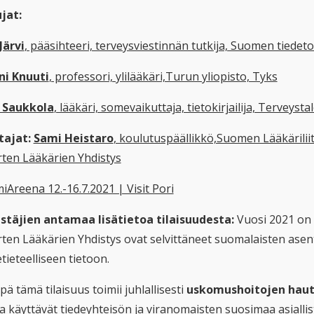
jat:
Järvi
, pääsihteeri, terveysviestinnän tutkija, Suomen tiedetoi
ni Knuuti
, professori, ylilääkäri,Turun yliopisto, Tyks
 Saukkola
, lääkäri, somevaikuttaja, tietokirjailija, Terveysta
tajat:
Sami Heistaro
, koulutuspäällikkö,Suomen Lääkärilii
ten Lääkärien Yhdistys
iAreena 12.-16.7.2021 | Visit Pori
estäjien antamaa lisätietoa tilaisuudesta:
Vuosi 2021 on 
ten Lääkärien Yhdistys ovat selvittäneet suomalaisten asen
tieteelliseen tietoon.
ä tämä tilaisuus toimii juhlallisesti
uskomushoitojen haut
 käyttävät tiedeyhteisön ja viranomaisten suosimaa asiallist