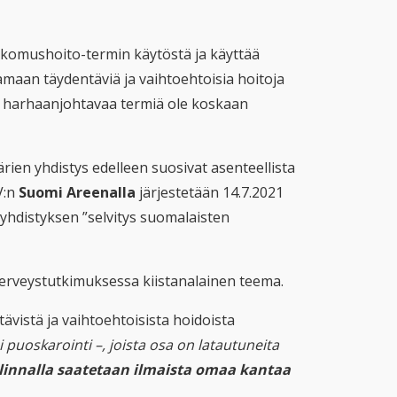
uskomushoito-termin käytöstä ja käyttää
maan täydentäviä ja vaihtoehtoisia hoitoja
i harhaanjohtavaa termiä ole koskaan
ien yhdistys edelleen suosivat asenteellista
V:n
Suomi Areenalla
järjestetään 14.7.2021
n yhdistyksen ”selvitys suomalaisten
 terveystutkimuksessa kiistanalainen teema.
ävistä ja vaihtoehtoisista hoidoista
 puoskarointi –, joista osa on latautuneita
alinnalla saatetaan ilmaista omaa kantaa