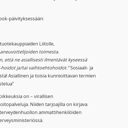
ook-päivityksessään:
tuotekauppiaiden Liitolle,
maneuvottelijoiden toimesta.
 että ne asiallisesti ilmentävät kyseessä
oidot ja/tai vaihtoehtohoidot.”
Sosiaali- ja
ä! Asiallinen ja toisia kunnioittavan termien
stelua”
ikkeuksia on – virallisen
topalveluja. Niiden tarjoajilla on kirjava
ty terveydenhuollon ammattihenkilöiden
terveysministeriössä.