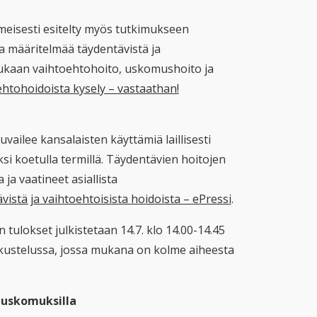
ilmeisesti esitelty myös tutkimukseen
aa määritelmää täydentävistä ja
 mukaan vaihtoehtohoito, uskomushoito ja
oehtohoidoista kysely – vastaathan!
ailee kansalaisten käyttämiä laillisesti
aksi koetulla termillä. Täydentävien hoitojen
ja vaatineet asiallista
istä ja vaihtoehtoisista hoidoista – ePressi
.
 tulokset julkistetaan 14.7. klo 14.00-14.45
keskustelussa, jossa mukana on kolme aiheesta
i uskomuksilla