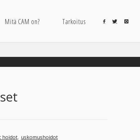
Mitä CAM on?
Tarkoitus
set
t hoidot
,
uskomushoidot