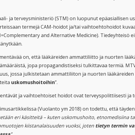
aali- ja terveysministeriö (STM) on luopunut epäasiallisen 
rteissaan termejä CAM-hoidot ja/tai vaihtoehtohoidot kuvaa
=Complementary and Alternative Medicine). Tiedeyhteisö e
tänytkään.
entävää on, että lääkäreiden ammattiliitto ja nuorten lääkär
pämääräistä, jopa propagandistiseksi tulkittavaa termiä. MT
suus, jossa julkistetaan ammattiliiton ja nuorten lääkäreide
teita
uskomushoitoihin
”.
ntävät ja vaihtoehtoiset hoidot ovat terveyspolittiisesti ja
imusartikkelissa (Vuolanto ym 2018) on todettu, että täydent
etään eri käsitteitä – kuten uskomushoito, etnomedisiina tai
omuotojen kiistanalaisuuden vuoksi, joten
tietyn termin v
tassa
”
.