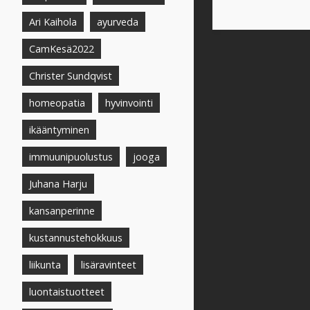
Ari Kaihola
ayurveda
CamKesä2022
Christer Sundqvist
homeopatia
hyvinvointi
ikääntyminen
immuunipuolustus
jooga
Juhana Harju
kansanperinne
kustannustehokkuus
liikunta
lisäravinteet
luontaistuotteet