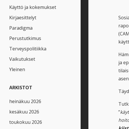
Käyttö ja kokemukset
Kirjaesittelyt
Sosi
rapo
Paradigma
(CAM
Perustutkimus
käyt
Terveyspolitiikka
Hämm
Vaikutukset
ja e
Yleinen
tilai
asen
ARKISTOT
Täyde
heinäkuu 2026
Tutk
kesäkuu 2026
”
käyt
hoit
toukokuu 2026
kiis