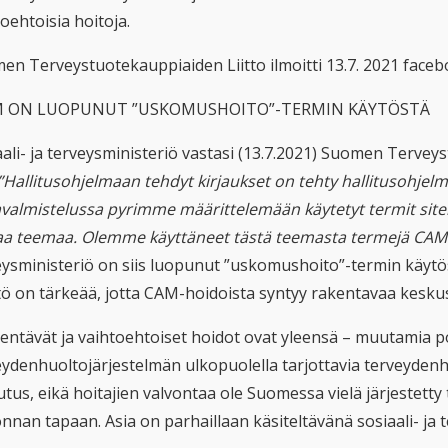
oehtoisia hoitoja.
en Terveystuotekauppiaiden Liitto ilmoitti 13.7. 2021 faceb
M ON LUOPUNUT ”USKOMUSHOITO”-TERMIN KÄYTÖSTÄ
ali- ja terveysministeriö vastasi (13.7.2021) Suomen Terveys
”Hallitusohjelmaan tehdyt kirjaukset on tehty hallitusohjel
avalmistelussa pyrimme määrittelemään käytetyt termit siten,
aa teemaa. Olemme käyttäneet tästä teemasta termejä CAM-h
eysministeriö on siis luopunut ”uskomushoito”-termin käytöst
tö on tärkeää, jotta CAM-hoidoista syntyy rakentavaa kesku
entävät ja vaihtoehtoiset hoidot ovat yleensä – muutamia po
ydenhuoltojärjestelmän ulkopuolella tarjottavia terveydenhoi
utus, eikä hoitajien valvontaa ole Suomessa vielä järjestet
nnan tapaan. Asia on parhaillaan käsiteltävänä sosiaali- ja 