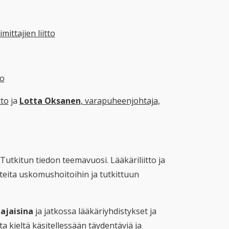
mittajien liitto
lo
tto
ja
Lotta Oksanen
, varapuheenjohtaja,
Tutkitun tiedon teemavuosi. Lääkäriliitto ja
teita uskomushoitoihin ja tutkittuun
ajaisina
ja jatkossa lääkäriyhdistykset ja
a kieltä käsitellessään täydentäviä ja