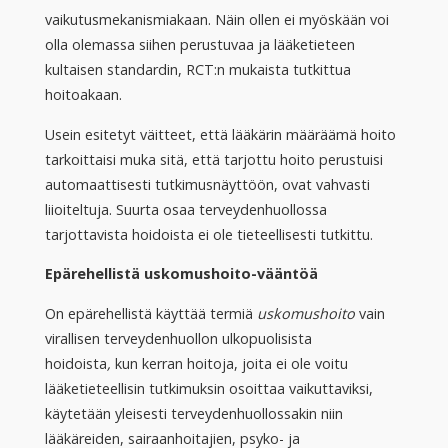
vaikutusmekanismiakaan. Näin ollen ei myöskään voi
olla olemassa siihen perustuvaa ja lääketieteen
kultaisen standardin, RCT:n mukaista tutkittua
hoitoakaan.
Usein esitetyt väitteet, että lääkärin määräämä hoito
tarkoittaisi muka sitä, että tarjottu hoito perustuisi
automaattisesti tutkimusnäyttöön, ovat vahvasti
liioiteltuja. Suurta osaa terveydenhuollossa
tarjottavista hoidoista ei ole tieteellisesti tutkittu.
Epärehellistä uskomushoito-vääntöä
On epärehellistä käyttää termiä
uskomushoito
vain
virallisen terveydenhuollon ulkopuolisista
hoidoista
,
kun kerran hoitoja, joita ei ole voitu
lääketieteellisin tutkimuksin osoittaa vaikuttaviksi,
käytetään yleisesti terveydenhuollossakin niin
lääkäreiden, sairaanhoitajien, psyko- ja