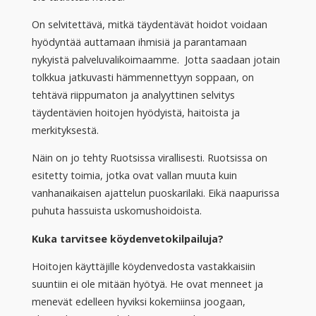
On selvitettävä, mitkä täydentävät hoidot voidaan
hyödyntää auttamaan ihmisiä ja parantamaan
nykyistä palveluvalikoimaamme. Jotta saadaan jotain
tolkkua jatkuvasti hämmennettyyn soppaan, on
tehtävä riippumaton ja analyyttinen selvitys
täydentävien hoitojen hyödyistä, haitoista ja
merkityksestä.
Näin on jo tehty Ruotsissa virallisesti. Ruotsissa on
esitetty toimia, jotka ovat vallan muuta kuin
vanhanaikaisen ajattelun puoskarilaki. Eikä naapurissa
puhuta hassuista uskomushoidoista.
Kuka tarvitsee köydenvetokilpailuja?
Hoitojen käyttäjille köydenvedosta vastakkaisiin
suuntiin ei ole mitään hyötyä. He ovat menneet ja
menevät edelleen hyviksi kokemiinsa joogaan,