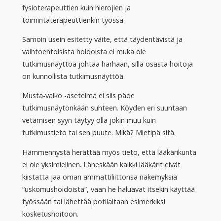
fysioterapeuttien kuin hierojien ja
toimintaterapeuttienkin työssä.
Samoin usein esitetty väite, että täydentävistä ja
vaihtoehtoisista hoidoista ei muka ole
tutkimusnäyttöä johtaa harhaan, sillä osasta hoitoja
on kunnollista tutkimusnäyttöä.
Musta-valko -asetelma ei siis päde
tutkimusnäytönkään suhteen. Köyden eri suuntaan
vetämisen syyn täytyy olla jokin muu kuin
tutkimustieto tai sen puute. Mikä? Mietipä sitä.
Hämmennystä herättää myös tieto, että lääkärikunta
ei ole yksimielinen. Läheskään kaikki lääkärit eivät
kiistatta jaa oman ammattiliittonsa näkemyksiä
”uskomushoidoista”, vaan he haluavat itsekin käyttää
työssään tai lähettää potilaitaan esimerkiksi
kosketushoitoon.