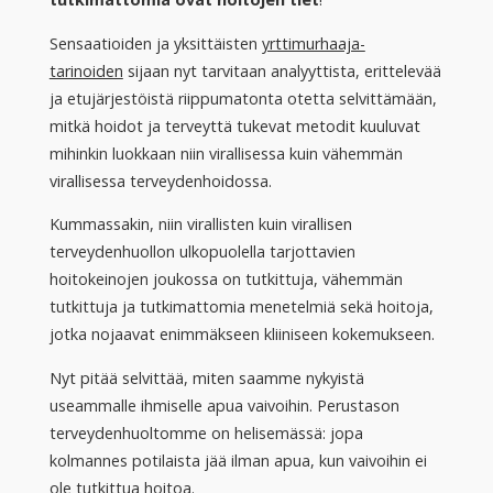
Sensaatioiden ja yksittäisten
yrttimurhaaja-
tarinoiden
sijaan nyt tarvitaan analyyttista, erittelevää
ja etujärjestöistä riippumatonta otetta selvittämään,
mitkä hoidot ja terveyttä tukevat metodit kuuluvat
mihinkin luokkaan niin virallisessa kuin vähemmän
virallisessa terveydenhoidossa.
Kummassakin, niin virallisten kuin virallisen
terveydenhuollon ulkopuolella tarjottavien
hoitokeinojen joukossa on tutkittuja, vähemmän
tutkittuja ja tutkimattomia menetelmiä sekä hoitoja,
jotka nojaavat enimmäkseen kliiniseen kokemukseen.
Nyt pitää selvittää, miten saamme nykyistä
useammalle ihmiselle apua vaivoihin. Perustason
terveydenhuoltomme on helisemässä: jopa
kolmannes potilaista jää ilman apua, kun vaivoihin ei
ole tutkittua hoitoa.