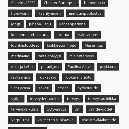
CamKesä2022
Christer Sundqvist
homeopatia
hyvinvointi
ikääntyminen
immuunipuolustus
jooga
Juhana Harju
kansanperinne
kustannustehokkuus
liikunta
lisäravinteet
luontaistuotteet
lääkkeetön hoito
Masennus
meditaatio
meta-analyysi
mielenterveys
mieli ja keho
paradigma
Pauliina Aarva
psykiatria
ravitsemus
ruokavalio
ruokavaliohoito
Satu Jämsä
sokeri
stressi
sydäntaudit
syöpä
terveydenhuolto
terveys
terveyspolitiikka
terveysvaikutus
tyytyväisyys
Uni
vaihdevuodet
Varpu Tavi
Välimeren ruokavalio
yhdistävälääketiede