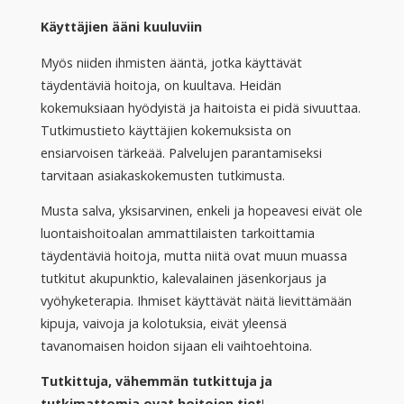
Käyttäjien ääni kuuluviin
Myös niiden ihmisten ääntä, jotka käyttävät
täydentäviä hoitoja, on kuultava. Heidän
kokemuksiaan hyödyistä ja haitoista ei pidä sivuuttaa.
Tutkimustieto käyttäjien kokemuksista on
ensiarvoisen tärkeää. Palvelujen parantamiseksi
tarvitaan asiakaskokemusten tutkimusta.
Musta salva, yksisarvinen, enkeli ja hopeavesi eivät ole
luontaishoitoalan ammattilaisten tarkoittamia
täydentäviä hoitoja, mutta niitä ovat muun muassa
tutkitut akupunktio, kalevalainen jäsenkorjaus ja
vyöhyketerapia. Ihmiset käyttävät näitä lievittämään
kipuja, vaivoja ja kolotuksia, eivät yleensä
tavanomaisen hoidon sijaan eli vaihtoehtoina.
Tutkittuja, vähemmän tutkittuja ja
tutkimattomia ovat hoitojen tiet
!