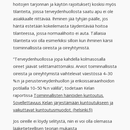
hoitojen tarjonnan ja käytön rajoitukset) koskisi myös
tilanteita, joissa terveydenhuollosta saatu apu ei ole
asiakkaalle riittävää. Ihminen jää tyhjän päälle, jos
häntä estetään kokeilemasta täydentävää hoitoa
tilanteessa, jossa normaalihoito ei auta. Tällaisia
tilanteita voi olla esimerkiksi silloin kun ihminen kärsii
toiminnallisista oireista ja oireyhtymistä.
”Terveydenhuollossa jopa kahdella kolmasosalla
oireet jäävät selittämättömäksi. Arviot toiminnallisista
oireista ja oireyhtymistä vaihtelevat väestössä 4–30
%:n ja perusterveydenhuollon ja erikoissairaanhoidon
potilailla 10–50 %:n välillä”, todetaan Kelan
raportissa
Toiminnallisten häiriöiden kuntoutus.
Sovellettavuus Kelan järjestämään kuntoutukseen ja
vaikuttavat kuntoutusmuodot. (helsinki.fi)
Jos oireille ei löydy selitystä, niin ei voi olla olemassa
lääketieteellisen teorian mukaista