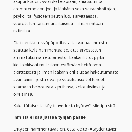
akupunktioon, vyöhyketerapiaan, shiatsuun tai
aromaterapiaan jne. Ja lääkäriin sekä sairaanhoitajan,
psyko- tai fysioterapeutin luo. Tarvittaessa,
vuorotellen tai samanaikaisesti – ilman mitään
ristiriitaa.
Diabeetikkoa, syöpäpotilasta tai vanhaa ihmistä
saattaa kyllä hämmentää se, että arvostetun
ammattikunnan etujärjestö, Lääkäriliitto, pyrkii
kieltolakivaatimuksillaan estämään heitä oma-
aloitteisesti ja ilman lääkärin erillislupaa hakeutumasta
avun piiriin, josta ovat jo vuosikausia tottuneet
saamaan helpotusta kipuihinsa, kolotuksiinsa ja
oireisiinsa.
Kuka tällaisesta köydenvedosta hyötyy? Mietipä sitä.
Ihmisiä ei saa jättää tyhjän päälle
Erityisen hämmentävää on, että kielto (=täydentävien