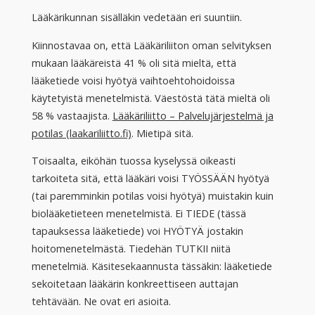
Lääkärikunnan sisälläkin vedetään eri suuntiin.
Kiinnostavaa on, että Lääkäriliiton oman selvityksen
mukaan lääkäreistä 41 % oli sitä mieltä, että
lääketiede voisi hyötyä vaihtoehtohoidoissa
käytetyistä menetelmistä. Väestöstä tätä mieltä oli
58 % vastaajista.
Lääkäriliitto – Palvelujärjestelmä ja
potilas (laakariliitto.fi)
. Mietipä sitä.
Toisaalta, eiköhän tuossa kyselyssä oikeasti
tarkoiteta sitä, että lääkäri voisi TYÖSSÄÄN hyötyä
(tai paremminkin potilas voisi hyötyä) muistakin kuin
biolääketieteen menetelmistä. Ei TIEDE (tässä
tapauksessa lääketiede) voi HYÖTYÄ jostakin
hoitomenetelmästä. Tiedehän TUTKII niitä
menetelmiä. Käsitesekaannusta tässäkin: lääketiede
sekoitetaan lääkärin konkreettiseen auttajan
tehtävään. Ne ovat eri asioita.