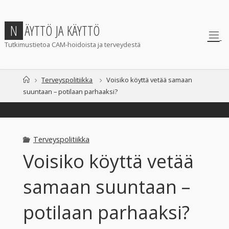
Skip
to
N
Ä
Y
T
T
Ö
J
A
K
Ä
Y
T
T
Ö
content
Tutkimustietoa CAM-hoidoista ja terveydestä
Home
Terveyspolitiikka
Voisiko köyttä vetää samaan
suuntaan – potilaan parhaaksi?
Terveyspolitiikka
Voisiko köyttä vetää
samaan suuntaan –
potilaan parhaaksi?