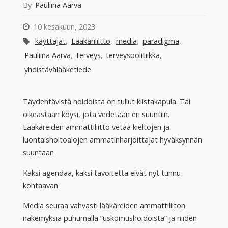
By
Pauliina Aarva
10 kesäkuun, 2023
käyttäjät
,
Lääkäriliitto
,
media
,
paradigma
,
Pauliina Aarva
,
terveys
,
terveyspolitiikka
,
yhdistävälääketiede
Täydentävistä hoidoista on tullut kiistakapula. Tai
oikeastaan köysi, jota vedetään eri suuntiin.
Lääkäreiden ammattiliitto vetää kieltojen ja
luontaishoitoalojen ammatinharjoittajat hyväksynnän
suuntaan
Kaksi agendaa, kaksi tavoitetta eivät nyt tunnu
kohtaavan.
Media seuraa vahvasti lääkäreiden ammattiliiton
näkemyksiä puhumalla ”uskomushoidoista” ja niiden