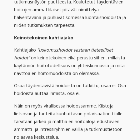
tutkimusnäytön puutteesta. Koulutetut täydentävien
hoitojen ammattilaiset pitävät nimittelyä
halventavana ja puhuvat somessa luontaishoidoista ja
niiden tutkimuksen tarpeesta.
Keinotekoinen kahtiajako
Kahtiajako
”uskomushoidot vastaan tieteelliset
hoidot”
on keinotekoinen eikä perustu siihen, millaista
käytännön hoitotodellisuus on yhteiskunnassa ja mitä
näyttöä eri hoitomuodoista on olemassa.
Osaa täydentävistä hoidoista on tutkittu, osaa ei. Osa
hoidoista auttaa ihmistä, osa ei.
Näin on myös virallisessa hoidossamme. Kiistoja
lietsovan ja tunteita kuohuttavan polarisaation tilalle
tarvitaan järkeä ja malttia eri hoitoaloja edustavien
ammatti- ja intressiryhmien välillä ja tutkimustietoon
nojaavaa keskustelua.