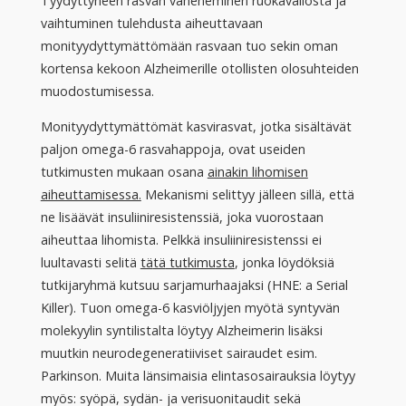
Tyydyttyneen rasvan väheneminen ruokavaliosta ja
vaihtuminen tulehdusta aiheuttavaan
monityydyttymättömään rasvaan tuo sekin oman
kortensa kekoon Alzheimerille otollisten olosuhteiden
muodostumisessa.
Monityydyttymättömät kasvirasvat, jotka sisältävät
paljon omega-6 rasvahappoja, ovat useiden
tutkimusten mukaan osana
ainakin lihomisen
aiheuttamisessa.
Mekanismi selittyy jälleen sillä, että
ne lisäävät insuliiniresistenssiä, joka vuorostaan
aiheuttaa lihomista. Pelkkä insuliiniresistenssi ei
luultavasti selitä
tä
tä
tutkimu
sta
, jonka löydöksiä
tutkijaryhmä kutsuu sarjamurhaajaksi (HNE: a Serial
Killer). Tuon omega-6 kasviöljyjen myötä syntyvän
molekyylin syntilistalta löytyy Alzheimerin lisäksi
muutkin neurodegeneratiiviset sairaudet esim.
Parkinson. Muita länsimaisia elintasosairauksia löytyy
myös: syöpä, sydän- ja verisuonitaudit sekä