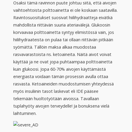
Osaksi tämä ravinnon puute johtuu siitä, että aivojen
vaihtoehtoista polttoainetta ei ole koskaan saatavilla.
Ravintosuositukset suosivat hiilihydraatteja eivätkä
mahdollista riittävän suuria ateriavälejä. Glukoosin
korvaavaa polttoainetta syntyy elimistössä vain, jos
hiilihydraateista on pulaa tai ollaan riittävän pitkään
syömättä. Tällöin maksa alkaa muodostaa
rasvavarastoista ns. ketoaineita. Näitä aivot voivat
käyttää ja ne ovat jopa puhtaampaa polttoainetta
kuin glukoosi. Jopa 60-70% aivojen käyttämästä
energiasta voidaan tämän prosessin avulla ottaa
rasvasta. Ketoaineiden muodostumisen yhteydessä
myös insuliinin tasot laskevat eli IDE pääsee
tekemään huoltotyötään aivoissa. Tavallaan
tuplahyöty aivojen terveydelle! Ja bonuksena vielä
laihtuminen.