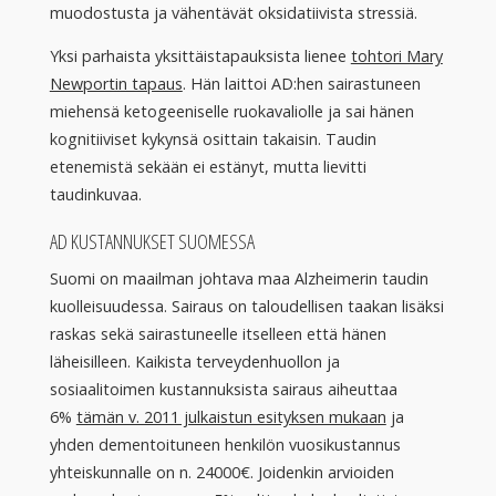
muodostusta ja vähentävät oksidatiivista stressiä.
Yksi parhaista yksittäistapauksista lienee
tohtori Mary
Newportin tapaus
. Hän laittoi AD:hen sairastuneen
miehensä ketogeeniselle ruokavaliolle ja sai hänen
kognitiiviset kykynsä osittain takaisin. Taudin
etenemistä sekään ei estänyt, mutta lievitti
taudinkuvaa.
AD KUSTANNUKSET SUOMESSA
Suomi on maailman johtava maa Alzheimerin taudin
kuolleisuudessa. Sairaus on taloudellisen taakan lisäksi
raskas sekä sairastuneelle itselleen että hänen
läheisilleen. Kaikista terveydenhuollon ja
sosiaalitoimen kustannuksista sairaus aiheuttaa
6%
tämän v. 2011 julkaistun esityksen mukaan
ja
yhden dementoituneen henkilön vuosikustannus
yhteiskunnalle on n. 24000€. Joidenkin arvioiden