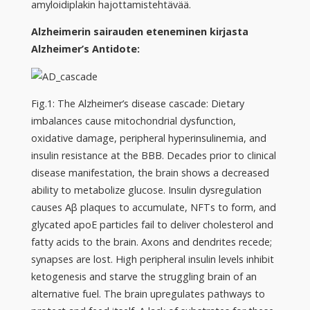
amyloidiplakin hajottamistehtävää.
Alzheimerin sairauden eteneminen kirjasta
Alzheimer’s Antidote:
Fig.1: The Alzheimer’s disease cascade:
Dietary
imbalances cause mitochondrial dysfunction,
oxidative damage, peripheral hyperinsulinemia, and
insulin resistance at the BBB. Decades prior to clinical
disease manifestation, the brain shows a decreased
ability to metabolize glucose. Insulin dysregulation
causes Aβ plaques to accumulate, NFTs to form, and
glycated apoE particles fail to deliver cholesterol and
fatty acids to the brain. Axons and dendrites recede;
synapses are lost. High peripheral insulin levels inhibit
ketogenesis and starve the struggling brain of an
alternative fuel. The brain upregulates pathways to