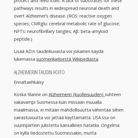
protect and feed itself. A lack of substrates for these
pathways results in widespread neuronal death and
overt Alzheimer’s disease. (ROS: reactive oxygen
species; CMRglu: cerebral metabolic rate of glucose;
NFTs: neurofibrillary tangles; Aβ: beta-amyloid
peptide.)
Lisää AD:n taudinkuvasta voi jokainen käydä
lukemassa
suomenkielisestä Wikipediasta
.
ALZHEIMERIN TAUDIN HOITO
Ennaltaehkäisy
Koska tilanne on
Alzheimerin
(kuolleisuuden)
suhteen
vakavampi Suomessa kuin missään muualla
maailmassa, ei mitään mahdollisuutta vähentää siihen
sairastuvuutta voi jättää käyttämättä. USA:ssa on
suurinpiirtein julistettu kansallinen hätätila. Ongelma
on kyllä tiedostettu Suomessakin, mutta