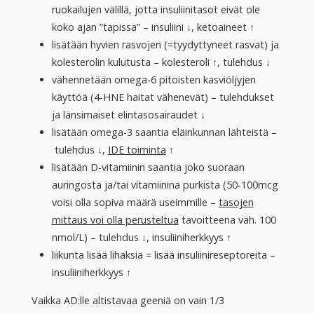
ruokailujen välillä, jotta insuliinitasot eivät ole
koko ajan ”tapissa” – insuliini ↓, ketoaineet ↑
lisätään hyvien rasvojen (=tyydyttyneet rasvat) ja
kolesterolin kulutusta – kolesteroli ↑, tulehdus ↓
vähennetään omega-6 pitoisten kasviöljyjen
käyttöä (4-HNE haitat vähenevät) – tulehdukset
ja länsimaiset elintasosairaudet ↓
lisätään omega-3 saantia eläinkunnan lähteistä –
tulehdus ↓,
IDE toiminta
↑
lisätään D-vitamiinin saantia joko suoraan
auringosta ja/tai vitamiinina purkista (50-100mcg
voisi olla sopiva määrä useimmille –
tasojen
mittaus voi olla perusteltua
tavoitteena väh. 100
nmol/L) – tulehdus ↓, insuliiniherkkyys ↑
liikunta lisää lihaksia = lisää insuliinireseptoreita –
insuliiniherkkyys ↑
Vaikka AD:lle altistavaa geeniä on vain 1/3