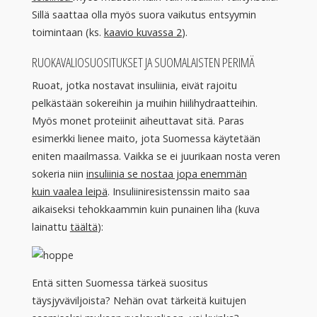
Sillä saattaa olla myös suora vaikutus entsyymin
toimintaan (ks.
kaavio kuvassa 2
).
RUOKAVALIOSUOSITUKSET JA SUOMALAISTEN PERIMÄ
Ruoat, jotka nostavat insuliinia, eivät rajoitu
pelkästään sokereihin ja muihin hiilihydraatteihin.
Myös monet proteiinit aiheuttavat sitä. Paras
esimerkki lienee maito, jota Suomessa käytetään
eniten maailmassa. Vaikka se ei juurikaan nosta veren
sokeria niin
insuliinia se nostaa jopa enemmän
kuin
vaalea leipä
. Insuliiniresistenssin maito saa
aikaiseksi tehokkaammin kuin punainen liha (kuva
lainattu
täältä
):
Entä sitten Suomessa tärkeä suositus
täysjyväviljoista? Nehän ovat tärkeitä kuitujen