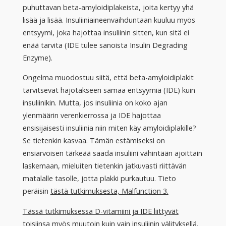
puhuttavan beta-amyloidiplakeista, joita kertyy yhä
lisää ja lisää. Insuliiniaineenvaihduntaan kuuluu myös
entsyymi, joka hajottaa insuliinin sitten, kun sitä ei
enää tarvita (IDE tulee sanoista Insulin Degrading
Enzyme).
Ongelma muodostuu siitä, että beta-amyloidiplakit
tarvitsevat hajotakseen samaa entsyymiä (IDE) kuin
insuliinikin. Mutta, jos insuliinia on koko ajan
ylenmäärin verenkierrossa ja IDE hajottaa
ensisijaisesti insuliinia niin miten käy amyloidiplakille?
Se tietenkin kasvaa. Tämän estämiseksi on
ensiarvoisen tärkeää saada insuliini vähintään ajoittain
laskemaan, mieluiten tietenkin jatkuvasti riittävän
matalalle tasolle, jotta plakki purkautuu. Tieto
peräisin
tästä tutkimuksesta, Malfunction 3.
Tässä tutkimuksessa D-vitamiini ja IDE liittyvät
toisiinsa
myös muutoin kuin vain insuliinin välityksellä.