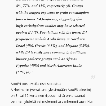
8%, 77%, and 15%, respectively (4). Groups
with the longest exposure to grain consumption
have a lower E4 frequency, suggesting that
high carbohydrate intakes may have selected
against E4 (8). Populations with the lowest E4
frequencies include Arabs living in Northern
Israel (4%), Greeks (6.8%), and Mayans (8.9%),
while E4 is vastly more common in traditional
hunter-gatherer groups such as African
Pygmies (40%) and North American Inuits
(21%) (8).”
ApoE4 positiivisilla riski sairastua
Alzheimeriin (verrattuna yleisimpään ApoE3 alleeliin)
on
3- tai 12-kertainen
riippuen siitä onko saanut
perimän yhdeltä vai molemmilta vanhemmiltaan. Kun