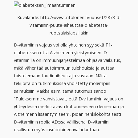
Kuvalähde: http://www.tritolonen.fi/uutiset/2873-d-
vitamiinin-puute-aiheuttaa-diabetesta-
ruotsalaislapsillakin
D-vitamiinin vajaus voi olla yhteinen syy sekä T1-
diabeteksen että Alzheimerin yleistymiseen. D-
vitamiinilla on immuunijärjestelmää ohjaava vaikutus,
mikä vähentää autoimmuunitulehduksia ja auttaa
taistelemaan taudinaiheuttajia vastaan. Näitä
tekijöitä on tutkimuksissa yhdistetty molempiin
sairauksiin. Vaikka esim.
tämä tutkimus
sanoo
”Tuloksemme vahvistavat, että D-vitamiinin vajaus on
yhteydessä merkittävästi kohonneeseen dementian ja
Alzheimerin lisääntymiseen”, pidän henkilökohtaisesti
D-vitamiinin roolia AD:ssa välillisenä. D-vitamiini
osallistuu myös insuliiniaineenvaihduntaan.