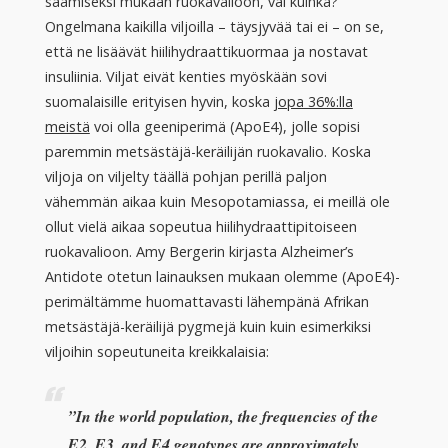
saamiseksi mukaan ruokavalioon, vai kuinka?
Ongelmana kaikilla viljoilla – täysjyvää tai ei – on se,
että ne lisäävät hiilihydraattikuormaa ja nostavat
insuliinia. Viljat eivät kenties myöskään sovi
suomalaisille erityisen hyvin, koska
jopa 36%:lla
meistä
voi olla geeniperimä (ApoE4), jolle sopisi
paremmin metsästäjä-keräilijän ruokavalio. Koska
viljoja on viljelty täällä pohjan perillä paljon
vähemmän aikaa kuin Mesopotamiassa, ei meillä ole
ollut vielä aikaa sopeutua hiilihydraattipitoiseen
ruokavalioon. Amy Bergerin kirjasta Alzheimer’s
Antidote otetun lainauksen mukaan olemme (ApoE4)-
perimältämme huomattavasti lähempänä Afrikan
metsästäjä-keräilijä pygmejä kuin kuin esimerkiksi
viljoihin sopeutuneita kreikkalaisia:
”In the world population, the frequencies of the
E2, E3, and E4 genotypes are approximately