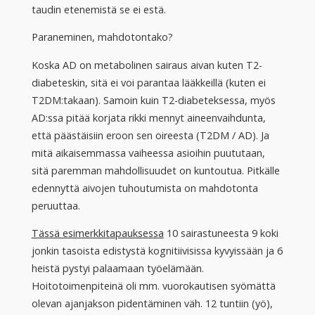
taudin etenemistä se ei estä.
Paraneminen, mahdotontako?
Koska AD on metabolinen sairaus aivan kuten T2-
diabeteskin, sitä ei voi parantaa lääkkeillä (kuten ei
T2DM:takaan). Samoin kuin T2-diabeteksessa, myös
AD:ssa pitää korjata rikki mennyt aineenvaihdunta,
että päästäisiin eroon sen oireesta (T2DM / AD). Ja
mitä aikaisemmassa vaiheessa asioihin puututaan,
sitä paremman mahdollisuudet on kuntoutua. Pitkälle
edennyttä aivojen tuhoutumista on mahdotonta
peruuttaa.
Tässä esimerkkitapauksessa
10 sairastuneesta 9 koki
jonkin tasoista edistystä kognitiivisissa kyvyissään ja 6
heistä pystyi palaamaan työelämään.
Hoitotoimenpiteinä oli mm. vuorokautisen syömättä
olevan ajanjakson pidentäminen väh. 12 tuntiin (yö),