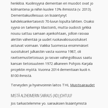
henkilöä. Kuolinsyynä dementian eri muodot ovat jo
kolmantena ja niihin kuolee 13% ihmisistä (v. 2013).
Dementiakuolleisuus on lisääntynyt
kahdeksankertaisesti 70-luvun lopulta lähtien. Osaksi
syynä on tarkempi tilastointi, mutta oudosti jyrkkä
nousu sattuu samaan ajankohtaan, jolloin rasvaa
alettiin vähentää ja uudet ruokavaliosuositukset
astuivat voimaan. Vaikka Suomessa ensimmäiset
suositukset julkaistiin vasta vuonna 1987, oli
ravitsemustietoisuus ja rasvan vahingollisuus saatu
kansan tietoisuuteen 1972 alkaneen Pohjois-Karjala
projektin myötä. Vuonna 2014 dementiaan kuoli n.
8100 ihmistä.
Terveyden ja hyvinvoinnin laitos THL
Muistisairaudet
MISTÄ ALZHEIMERIN SAIRAUS (AD) JOHTUU?
Jos tarkastelemme yo. sairauksien lisääntymistä