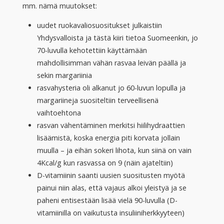
mm. nämä muutokset:
uudet ruokavaliosuositukset julkaistiin
Yhdysvalloista ja tästä kiiri tietoa Suomeenkin, jo
70-luvulla kehotettiin käyttämään
mahdollisimman vähän rasvaa leivän päällä ja
sekin margariinia
rasvahysteria oli alkanut jo 60-luvun lopulla ja
margariineja suositeltiin terveellisenä
vaihtoehtona
rasvan vähentäminen merkitsi hiilihydraattien
lisäämistä, koska energia piti korvata jollain
muulla – ja eihän sokeri lihota, kun siinä on vain
4Kcal/g kun rasvassa on 9 (näin ajateltiin)
D-vitamiinin saanti uusien suositusten myötä
painui niin alas, että vajaus alkoi yleistyä ja se
paheni entisestään lisää vielä 90-luvulla (D-
vitamiinilla on vaikutusta insuliiniherkkyyteen)