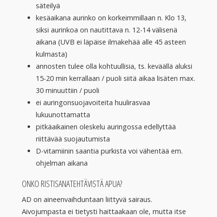
säteilyä
kesäaikana aurinko on korkeimmillaan n. Klo 13,
siksi aurinkoa on nautittava n. 12-14 välisenä
aikana (UVB ei läpäise ilmakehää alle 45 asteen
kulmasta)
annosten tulee olla kohtuullisia, ts. keväällä aluksi
15-20 min kerrallaan / puoli siitä aikaa lisäten max.
30 minuuttiin / puoli
ei auringonsuojavoiteita huulirasvaa
lukuunottamatta
pitkäaikainen oleskelu auringossa edellyttää
riittävää suojautumista
D-vitamiinin saantia purkista voi vähentää em.
ohjelman aikana
ONKO RISTISANATEHTÄVISTÄ APUA?
AD on aineenvaihduntaan liittyvä sairaus.
Aivojumpasta ei tietysti haittaakaan ole, mutta itse