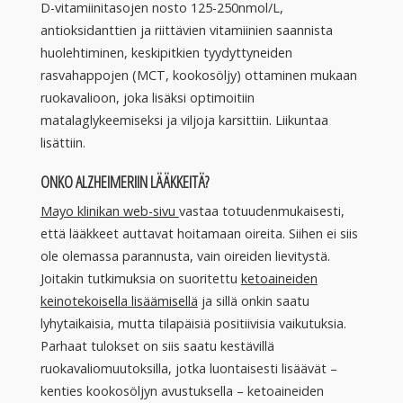
D-vitamiinitasojen nosto 125-250nmol/L,
antioksidanttien ja riittävien vitamiinien saannista
huolehtiminen, keskipitkien tyydyttyneiden
rasvahappojen (MCT, kookosöljy) ottaminen mukaan
ruokavalioon, joka lisäksi optimoitiin
matalaglykeemiseksi ja viljoja karsittiin. Liikuntaa
lisättiin.
ONKO ALZHEIMERIIN LÄÄKKEITÄ?
Mayo klinikan web-sivu
vastaa totuudenmukaisesti,
että lääkkeet auttavat hoitamaan oireita. Siihen ei siis
ole olemassa parannusta, vain oireiden lievitystä.
Joitakin tutkimuksia on suoritettu
ketoaineiden
keinotekoisella lisäämisellä
ja sillä onkin saatu
lyhytaikaisia, mutta tilapäisiä positiivisia vaikutuksia.
Parhaat tulokset on siis saatu kestävillä
ruokavaliomuutoksilla, jotka luontaisesti lisäävät –
kenties kookosöljyn avustuksella – ketoaineiden