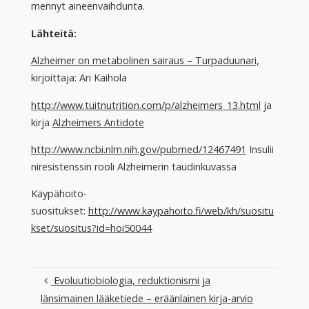
mennyt aineenvaihdunta.
Lähteitä:
Alzheimer on metabolinen sairaus – Turpaduunari,
kirjoittaja: Ari Kaihola
http://www.tuitnutrition.com/p/alzheimers_13.html
ja
kirja
Alzheimers Antidote
http://www.ncbi.nlm.nih.gov/pubmed/12467491
Insulii
niresistenssin rooli Alzheimerin taudinkuvassa
Käypähoito-
suositukset:
http://www.kaypahoito.fi/web/kh/suositu
kset/suositus?id=hoi50044
Evoluutiobiologia, reduktionismi ja
länsimainen lääketiede – eräänlainen kirja-arvio