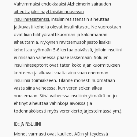
Vahvimmaksi ehdokkaaksi
Alzheimerin sairauden
aiheuttajaksi näyttäisi
kin
nousevan
insuliiniresistenssi.
Insuliiniresistenssin aiheuttaa
jatkuvasti koholla olevat insuliinitasot. Ne vuorostaan
ovat liian hiilihydraattikuorman ja kalorimäärän
aiheuttamia. Nykyinen ravitsemusohjeisto lisäksi
kehottaa syömään 5-6 kertaa päivässä, jolloin insuliini
ei missään vaiheessa pääse laskemaan. Solujen
insuliinireseptorit ovat täten koko ajan kuormituksen
kohteena ja alkavat vaatia aina vaan enemmän
insuliinia toimiakseen. Tilanne monesti huomataan
vasta siinä vaiheessa, kun veren sokeri alkaa
nousemaan. Siinä vaiheessa insuliinin ylimäärä on jo
ehtinyt aiheuttaa vahinkoja aivoissa (ja
todennäköisesti myös verenkiertojärjestelmässä ym.).
IDE JA INSULIINI
Monet varmasti ovat kuulleet AD:n yhteydessä