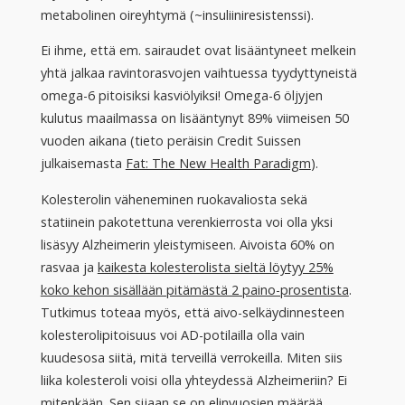
metabolinen oireyhtymä (~insuliiniresistenssi).
Ei ihme, että em. sairaudet ovat lisääntyneet melkein
yhtä jalkaa ravintorasvojen vaihtuessa tyydyttyneistä
omega-6 pitoisiksi kasviölyiksi! Omega-6 öljyjen
kulutus maailmassa on lisääntynyt 89% viimeisen 50
vuoden aikana (tieto peräisin Credit Suissen
julkaisemasta
Fat: The New Health Paradigm
).
Kolesterolin väheneminen ruokavaliosta sekä
statiinein pakotettuna verenkierrosta voi olla yksi
lisäsyy Alzheimerin yleistymiseen. Aivoista 60% on
rasvaa ja
kaikesta kolesterolista sieltä löytyy 25%
koko kehon sisällään pitämästä 2 paino-prosentista
.
Tutkimus toteaa myös, että aivo-selkäydinnesteen
kolesterolipitoisuus voi AD-potilailla olla vain
kuudesosa siitä, mitä terveillä verrokeilla. Miten siis
liika kolesteroli voisi olla yhteydessä Alzheimeriin? Ei
mitenkään. Sen sijaan se on
elinvuosien määrää