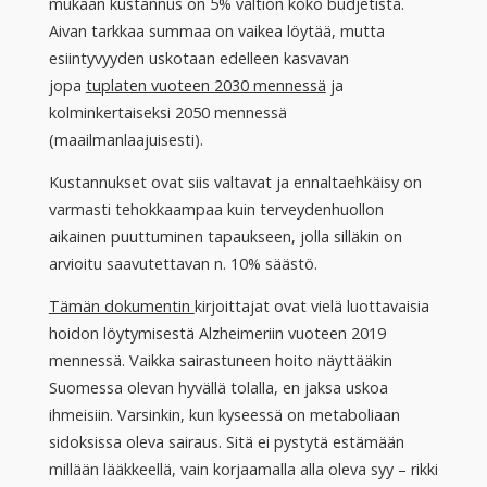
mukaan kustannus on 5% valtion koko budjetista.
Aivan tarkkaa summaa on vaikea löytää, mutta
esiintyvyyden uskotaan edelleen kasvavan
jopa
tuplaten vuoteen 2030 mennessä
ja
kolminkertaiseksi 2050 mennessä
(maailmanlaajuisesti).
Kustannukset ovat siis valtavat ja ennaltaehkäisy on
varmasti tehokkaampaa kuin terveydenhuollon
aikainen puuttuminen tapaukseen, jolla silläkin on
arvioitu saavutettavan n. 10% säästö.
Tämän dokumentin
kirjoittajat ovat vielä luottavaisia
hoidon löytymisestä Alzheimeriin vuoteen 2019
mennessä. Vaikka sairastuneen hoito näyttääkin
Suomessa olevan hyvällä tolalla, en jaksa uskoa
ihmeisiin. Varsinkin, kun kyseessä on metaboliaan
sidoksissa oleva sairaus. Sitä ei pystytä estämään
millään lääkkeellä, vain korjaamalla alla oleva syy – rikki