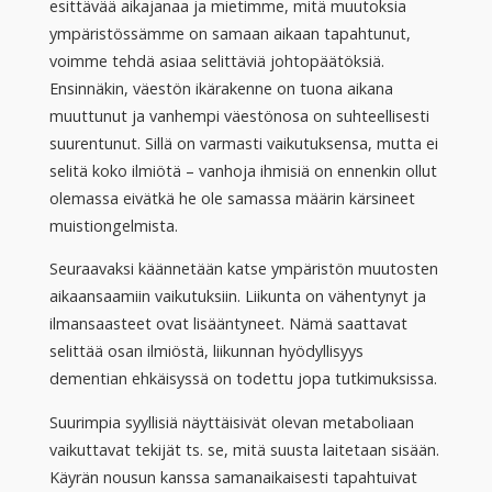
esittävää aikajanaa ja mietimme, mitä muutoksia
ympäristössämme on samaan aikaan tapahtunut,
voimme tehdä asiaa selittäviä johtopäätöksiä.
Ensinnäkin, väestön ikärakenne on tuona aikana
muuttunut ja vanhempi väestönosa on suhteellisesti
suurentunut. Sillä on varmasti vaikutuksensa, mutta ei
selitä koko ilmiötä – vanhoja ihmisiä on ennenkin ollut
olemassa eivätkä he ole samassa määrin kärsineet
muistiongelmista.
Seuraavaksi käännetään katse ympäristön muutosten
aikaansaamiin vaikutuksiin. Liikunta on vähentynyt ja
ilmansaasteet ovat lisääntyneet. Nämä saattavat
selittää osan ilmiöstä, liikunnan hyödyllisyys
dementian ehkäisyssä on todettu jopa tutkimuksissa.
Suurimpia syyllisiä näyttäisivät olevan metaboliaan
vaikuttavat tekijät ts. se, mitä suusta laitetaan sisään.
Käyrän nousun kanssa samanaikaisesti tapahtuivat