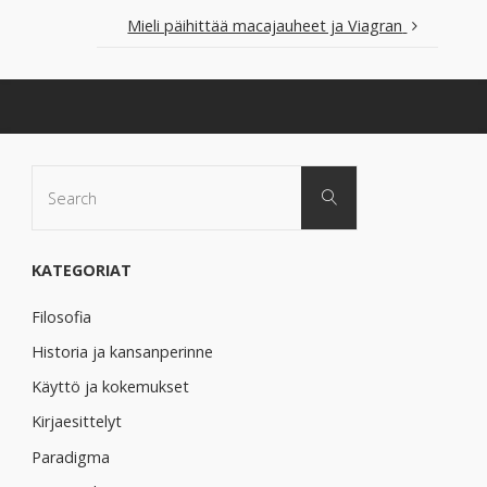
Mieli päihittää macajauheet ja Viagran
Search
Search
for:
KATEGORIAT
Filosofia
Historia ja kansanperinne
Käyttö ja kokemukset
Kirjaesittelyt
Paradigma