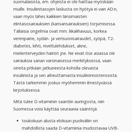
suomalaisista, em. ohjeista ei ole haittaa myöskään
muille. Insuliinitasojen laskusta on hyötyä ei vain AD:n,
vaan myös lähes kaikkien länsimaisten
elintasosairauksien (kansansairauksien) torjumisessa.
Tällaisia ongelmia ovat mm. liikalihavuus, korkea
verenpaine, sydän- ja verisuonisairaudet, syöpä, T2-
diabetes, kihti, niveltulehdukset, akne,
mielenterveyden häiriöt jne. Ne eivät itse asiassa ole
sairauksia sanan varsinaisessa merkityksessä, vaan
oireita pitkään jatkuneesta koholla olevasta
insuliinista ja sen aiheuttamasta insuliiniresistenssistä.
Tästä tarkemmin joskus myöhemmin ilmestyvässä
kirjoituksessa.
Mitä tulee D-vitamiinin saantiin auringosta, niin
Suomessa voisi käyttää seuraavia sääntöjä:
toukokuun alusta elokuun puoliväliin on
mahdollista saada D-vitamiinia mudostavaa UVB-