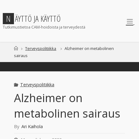
Skip
to
N
Ä
Y
T
T
Ö
J
A
K
Ä
Y
T
T
Ö
content
Tutkimustietoa CAM-hoidoista ja terveydestä
Home
Terveyspolitiikka
Alzheimer on metabolinen
sairaus
Terveyspolitiikka
Alzheimer on
metabolinen sairaus
By
Ari Kaihola