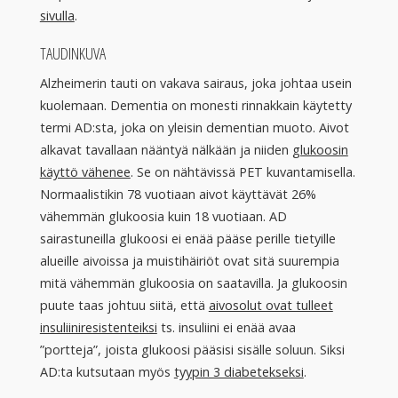
sivulla
.
TAUDINKUVA
Alzheimerin tauti on vakava sairaus, joka johtaa usein
kuolemaan. Dementia on monesti rinnakkain käytetty
termi AD:sta, joka on yleisin dementian muoto. Aivot
alkavat tavallaan nääntyä nälkään ja niiden
glukoosin
käyttö vähenee
. Se on nähtävissä PET kuvantamisella.
Normaalistikin 78 vuotiaan aivot käyttävät 26%
vähemmän glukoosia kuin 18 vuotiaan. AD
sairastuneilla glukoosi ei enää pääse perille tietyille
alueille aivoissa ja muistihäiriöt ovat sitä suurempia
mitä vähemmän glukoosia on saatavilla. Ja glukoosin
puute taas johtuu siitä, että
aivosolut ovat tulleet
insuliiniresistenteiksi
ts. insuliini ei enää avaa
”portteja”, joista glukoosi pääsisi sisälle soluun. Siksi
AD:ta kutsutaan myös
tyypin 3 diabetekseksi
.