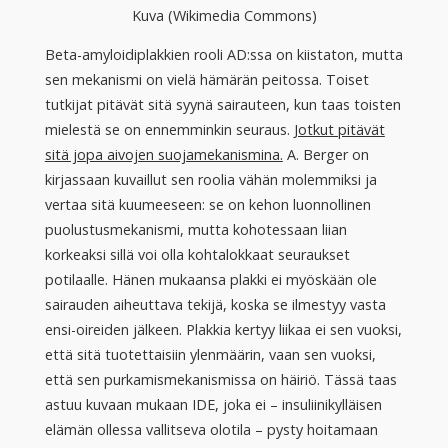
Kuva (Wikimedia Commons)
Beta-amyloidiplakkien rooli AD:ssa on kiistaton, mutta
sen mekanismi on vielä hämärän peitossa. Toiset
tutkijat pitävät sitä syynä sairauteen, kun taas toisten
mielestä se on ennemminkin seuraus.
Jotkut pitävät
sitä jopa aivojen suojamekanismina.
A. Berger on
kirjassaan kuvaillut sen roolia vähän molemmiksi ja
vertaa sitä kuumeeseen: se on kehon luonnollinen
puolustusmekanismi, mutta kohotessaan liian
korkeaksi sillä voi olla kohtalokkaat seuraukset
potilaalle. Hänen mukaansa plakki ei myöskään ole
sairauden aiheuttava tekijä, koska se ilmestyy vasta
ensi-oireiden jälkeen. Plakkia kertyy liikaa ei sen vuoksi,
että sitä tuotettaisiin ylenmäärin, vaan sen vuoksi,
että sen purkamismekanismissa on häiriö. Tässä taas
astuu kuvaan mukaan IDE, joka ei – insuliinikylläisen
elämän ollessa vallitseva olotila – pysty hoitamaan