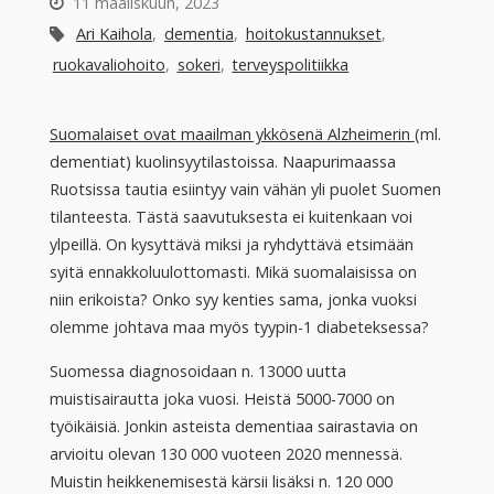
11 maaliskuun, 2023
Ari Kaihola
,
dementia
,
hoitokustannukset
,
ruokavaliohoito
,
sokeri
,
terveyspolitiikka
Suomalaiset ovat maailman ykkösenä Alzheimerin
(ml.
dementiat) kuolinsyytilastoissa. Naapurimaassa
Ruotsissa tautia esiintyy vain vähän yli puolet Suomen
tilanteesta. Tästä saavutuksesta ei kuitenkaan voi
ylpeillä. On kysyttävä miksi ja ryhdyttävä etsimään
syitä ennakkoluulottomasti. Mikä suomalaisissa on
niin erikoista? Onko syy kenties sama, jonka vuoksi
olemme johtava maa myös tyypin-1 diabeteksessa?
Suomessa diagnosoidaan n. 13000 uutta
muistisairautta joka vuosi. Heistä 5000-7000 on
työikäisiä. Jonkin asteista dementiaa sairastavia on
arvioitu olevan 130 000 vuoteen 2020 mennessä.
Muistin heikkenemisestä kärsii lisäksi n. 120 000