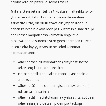
hälytyskellojen pitäisi jo soida täysillä!
Mitä sitten pitäisi tehdä?
Koska ennaltaehkäisy on
ylivoimaisesti tehokkain tapa torjua dementiaan
sairastuvuutta, on puututtava elinympäristöön ja
ennen kaikkea ruokavalioon ja D-vitamiinin saantiin. Jo
edellisessä kappaleessa kerrottiin ongelmia
ruokavalioon ja suomalaisten geeniperimään liittyen,
joten sieltä löytyy myöskin ne tehokkaimmat
korjauskohteet:
vähennetään hiilihydraattien (erityisesti höttö-
sellaisten) kulutusta – insuliini ↓
lisätään edellisten tilalle runsaasti vihanneksia –
antioksidantit ↑
vähennetään maidon (erityisesti rasvattoman)
kulutusta – insuliini ↓
vähennetään ravintokuormaa yleisesti ts. syödään
vähemmän ja pidetään pidempiä taukoja