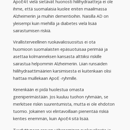
ApoE4:t vielä sietävät huonosti hiilihydraatteja ei ole
ihme, että suomalaisia kuolee eniten maailmassa
Alzheimeriin ja muihin dementioihin. Naisilla AD on
yleisempi kuin miehillä ja diabetes vielä lisää
sairastumisen riskiä.
Virallisterveellinen ruokavaliosuositus ei ota
huomioon suomalaisten epäsuotuisaa perimää ja
asettaa kolmanneksen kansasta alttiiksi riskille
sairastua helpommin Alzheimeriin. Liian runsaiden
hiilihydraattimäärien karsimisesta ei kuitenkaan olisi
haittaa muillekaan ApoE -ryhmille.
Kenenkään ei pidä huolestua omasta
geeniperimästään. Jos kuuluu tuohon ryhmään, se
merkitsee riskin suurentumista, mutta ei ole ehdoton
tuomio. Jokainen voi elintavoillaan pienentää riskiä
kenties enemmän, kuin ApoE4 sitä lisää.