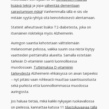
lisäävä tekijä
ja jopa
vähentää dementiaan
sairastumisen riskiä
! Vanhemmalla iällä ei siis ole
mitään syytä ryhtyä sitä keinotekoisesti alentamaan.
Statiinit aiheuttavat lisäksi T2-diabetesta, joka on
itsenäinen riskitekijä myös Alzheimeriin.
Auringon saantia kehotetaan välttelemään
melanooman pelossa, vaikka suurin osa niistä löytyy
vaatteiden peittämältä alueelta. Samalla estetään
tärkeän D-vitamiinin saanti luonnollisessa
muodossaan.
Tutkimuksia D-vitamiinin
tärkeydestä
Alzheimerin ehkäisyssä on aivan tarpeeksi
– nyt pitäisi vaan rohkeasti muuttaa saantisuositusta
sekä purkista että luonnollisimmassa muodossa
auringosta.
Jos haluaa tietää, mikä kaikki nykyajan ruokavaliossa
on pielessä, kannattaa katsoa 11
tilastokuvaajaa tällä