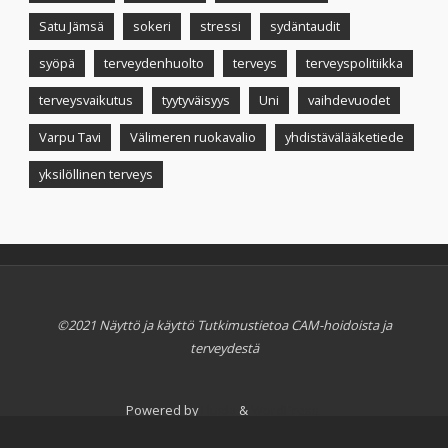
Satu Jämsä
sokeri
stressi
sydäntaudit
syöpä
terveydenhuolto
terveys
terveyspolitiikka
terveysvaikutus
tyytyväisyys
Uni
vaihdevuodet
Varpu Tavi
Välimeren ruokavalio
yhdistävälääketiede
yksilöllinen terveys
©2021 Näyttö ja käyttö Tutkimustietoa CAM-hoidoista ja
terveydestä
Powered by
Fluida
&
WordPress.