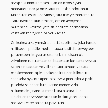
arvojen kunnioittamisen. Hän on myös hyvin
määrätietoinen ja omistautunut. Olen odottanut
Malhotran esiintuloa vuosia, sitä itse ymmärtämättä.
Tältä näyttää, kun ihminen, omien arvojensa
mukaisesti, käyttää yhteiskunnallista asemaansa
kestävän kehityksen palveluksessa.
On korkea aika ymmärtää, että teollisuus, joka tuntuu
hallitsevan pitkälle median tapaa käsitellä terveyteen
ja ravintoon liittyviä asioita, ei lain mukaan ole
velvollinen tuottamaan tai lisäämään kansanterveyttä.
Se on ainoastaan velvollinen tuottamaan voittoa
osakkeenomistajille. Lääketeollisuuden kiillotettu
sädekehä hyväntekijänä olisi syytä pian leikata poikki.
Ja tehdä se ennen kuin tilanne menee vielä
hullummaksi, näinä kummallisina aikoina, kun
iltalehtien terveyspelotteluun keskittyneet lööpit
nostavat verenpainetta päivittäin.