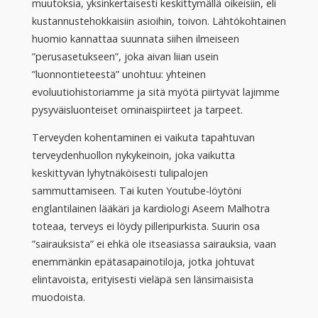
muutoksia, yksinkertaisesti keskittymällä oikeisiin, eli
kustannustehokkaisiin asioihin, toivon. Lähtökohtainen
huomio kannattaa suunnata siihen ilmeiseen
”perusasetukseen”, joka aivan liian usein
”luonnontieteestä” unohtuu: yhteinen
evoluutiohistoriamme ja sitä myötä piirtyvät lajimme
pysyväisluonteiset ominaispiirteet ja tarpeet.
Terveyden kohentaminen ei vaikuta tapahtuvan
terveydenhuollon nykykeinoin, joka vaikutta
keskittyvän lyhytnäköisesti tulipalojen
sammuttamiseen. Tai kuten Youtube-löytöni
englantilainen lääkäri ja kardiologi Aseem Malhotra
toteaa, terveys ei löydy pilleripurkista. Suurin osa
”sairauksista” ei ehkä ole itseasiassa sairauksia, vaan
enemmänkin epätasapainotiloja, jotka johtuvat
elintavoista, erityisesti vieläpä sen länsimaisista
muodoista.