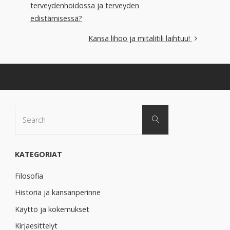
terveydenhoidossa ja terveyden
edistämisessä?
Kansa lihoo ja mitalitili laihtuu!
Search
Search
for:
KATEGORIAT
Filosofia
Historia ja kansanperinne
Käyttö ja kokemukset
Kirjaesittelyt