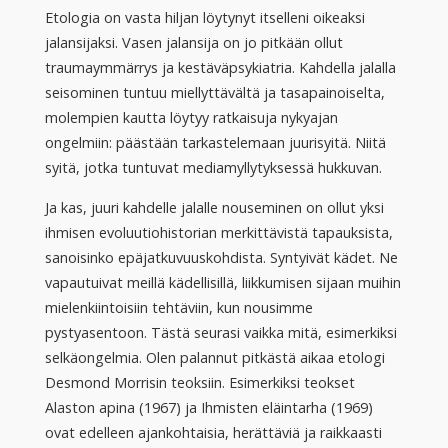
Etologia on vasta hiljan löytynyt itselleni oikeaksi
jalansijaksi. Vasen jalansija on jo pitkään ollut
traumaymmärrys ja kestäväpsykiatria. Kahdella jalalla
seisominen tuntuu miellyttävältä ja tasapainoiselta,
molempien kautta löytyy ratkaisuja nykyajan
ongelmiin: päästään tarkastelemaan juurisyitä. Niitä
syitä, jotka tuntuvat mediamyllytyksessä hukkuvan.
Ja kas, juuri kahdelle jalalle nouseminen on ollut yksi
ihmisen evoluutiohistorian merkittävistä tapauksista,
sanoisinko epäjatkuvuuskohdista. Syntyivät kädet. Ne
vapautuivat meillä kädellisillä, liikkumisen sijaan muihin
mielenkiintoisiin tehtäviin, kun nousimme
pystyasentoon. Tästä seurasi vaikka mitä, esimerkiksi
selkäongelmia. Olen palannut pitkästä aikaa etologi
Desmond Morrisin teoksiin. Esimerkiksi teokset
Alaston apina (1967) ja Ihmisten eläintarha (1969)
ovat edelleen ajankohtaisia, herättäviä ja raikkaasti