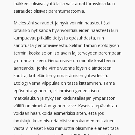
lääkkeet olisivat yhtä lailla välttämättömyyksiä kuin
sairaudet olisivat parantumattomia.
Mielestäni sairaudet ja hyvinvoinnin haasteet (tai
pitäisikö nyt sanoa hyvinvointialueiden haasteet) kun
kumpuavat pitkälle tietystä epäsuhdasta, niin
sanotusta genomiviiveestä. Selitän tämän etologisen
termin, koska se on iso avain lajiterveyden parempaan
ymmärtämiseen. Genomiviive on minulle käsitteenä
aarrearkku, jonka viime vuonna löysin eläintieteen
kautta, kotieläinten ymmärtämisen yhteydessä.
Etologi Verna Vilppulaa on tästä kiittäminen. Tämä
epäsuhta genomin, eli ihmisen geneettisen
matkalaukun ja nykyisen kaduntallaajan ympäristön
välillä on nimeltään genomiviive. Kyseistä epäsuhtaa
voidaan haarukoida esimerkiksi siten, että jos
ihmislajin koko historia olisi vuorokauden mittainen,
vasta viimeiset kaksi minuuttia olisimme eläneet tätä