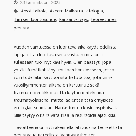
23 tammikuun, 2023
Anssi Leikola
,
Aseem Malhotra
,
etologia
,
ihmisen luontosuhde
,
kansanterveys
,
teoreettinen
perusta
Vuoden vaihtuessa on luonteva aika käydä edellistä
läpi ja ottaa luottavaisena vastaan mitä uusi
tullessaan tuo. Nyt kävi hyvin. Olen päässyt, jopa
yhtäkkiä mätkähtänyt mukaan hankkeeseen, jossa
voin todellakin käyttää sitä tietotaitoa, jota viime
vuosikymmenten aikana on karttunut: sekä
traumateoreetikkona että käytännöntekijänä,
traumatyöläisenä, mutta laajentaa tätä erityisesti
etologian suuntaan. Hanke tuntuu kovin inspiroivalta.
Sille täytyy oitis raivata tilaa ja resursoida ajatuksia.
Tavoitteena on nyt rakennella lähivuosina teoreettista
perustaa ja tieteellistä läänitystä ihmisen