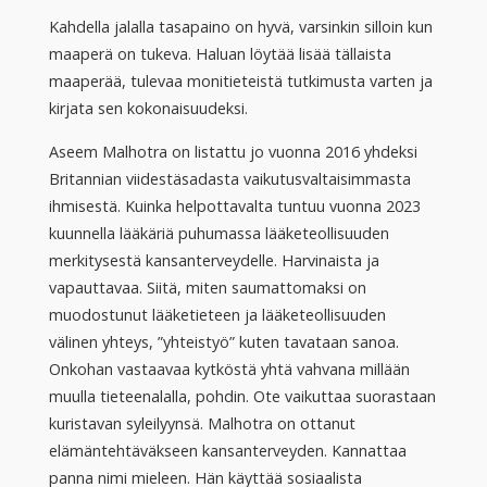
Kahdella jalalla tasapaino on hyvä, varsinkin silloin kun
maaperä on tukeva. Haluan löytää lisää tällaista
maaperää, tulevaa monitieteistä tutkimusta varten ja
kirjata sen kokonaisuudeksi.
Aseem Malhotra on listattu jo vuonna 2016 yhdeksi
Britannian viidestäsadasta vaikutusvaltaisimmasta
ihmisestä. Kuinka helpottavalta tuntuu vuonna 2023
kuunnella lääkäriä puhumassa lääketeollisuuden
merkitysestä kansanterveydelle. Harvinaista ja
vapauttavaa. Siitä, miten saumattomaksi on
muodostunut lääketieteen ja lääketeollisuuden
välinen yhteys, ”yhteistyö” kuten tavataan sanoa.
Onkohan vastaavaa kytköstä yhtä vahvana millään
muulla tieteenalalla, pohdin. Ote vaikuttaa suorastaan
kuristavan syleilyynsä. Malhotra on ottanut
elämäntehtäväkseen kansanterveyden. Kannattaa
panna nimi mieleen. Hän käyttää sosiaalista