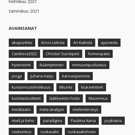
helmikuu 2021
tammikuu 2021
AVAINSANAT
akupunktio
Anssi Leikola
Ari Kaihola
ayurveda
CamKesä2022
Christer Sundqvist
homeopatia
hyvinvointi
ikääntyminen
immuunipuolustus
jooga
Juhana Harju
kansanperinne
kustannustehokkuus
liikunta
lisäravinteet
luontaistuotteet
lääkkeetön hoito
Masennus
meditaatio
meta-analyysi
mielenterveys
mieli ja keho
paradigma
Pauliina Aarva
psykiatria
ravitsemus
ruokavalio
ruokavaliohoito