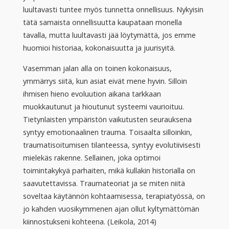
luultavasti tuntee myös tunnetta onnellisuus. Nykyisin
tätä samaista onnellisuutta kaupataan monella
tavalla, mutta luultavasti jää löytymättä, jos emme
huomioi historiaa, kokonaisuutta ja juurisyitä.
Vasemman jalan alla on toinen kokonaisuus,
ymmärrys siitä, kun asiat eivät mene hyvin. Silloin
ihmisen hieno evoluution aikana tarkkaan
muokkautunut ja hioutunut systeemi vaurioituu.
Tietynlaisten ympäristön vaikutusten seurauksena
syntyy emotionaalinen trauma. Toisaalta silloinkin,
traumatisoitumisen tilanteessa, syntyy evolutiivisesti
mielekäs rakenne. Sellainen, joka optimoi
toimintakykyä parhaiten, mikä kullakin historialla on
saavutettavissa. Traumateoriat ja se miten niitä
soveltaa käytännön kohtaamisessa, terapiatyössä, on
jo kahden vuosikymmenen ajan ollut kyltymättömän
kiinnostukseni kohteena. (Leikola, 2014)