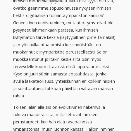
ihmisen modernia nykyaikaa. Mitä olisi syytä olettaa,
ovatko geenimme sopusoinnussa nykyisen ihmisen
hektis-digitaalisen toimintaympäristön kanssa?
Geneettinen uudistuminen, mutaatiot yms. eivät ole
pysyneet lähimainkaan perässä, kun ihmisen
kyltymätön tarve keksiä (lajityypillinen piirre tämäkin!)
ja myös hullaantua omista keksinnöistään, on
muokannut elinympäristöä perusteellisesti. Se on
muokkaantunut joiltakin keskeisiltä osin myös
terveydelle kuormittavaksi, ehkä jopa vaaralliseksi.
Kyse on juuri silloin samasta epäsuhdasta, jonka
avulla lääketeollisuus, yhteiskunnan eri kolkkiin hiipien
ja soluttautuen, tahkoaa päivittäin valtavan määrän
rahaa.
Toisen jalan alla siis on evolutiivinen näkemys ja
tukeva maaperä siitä, millaiset ovat ihmisen
perustarpeet, kun hän elää tasapainossa
ympäristönsä, muun luonnon kanssa. Tällöin ihminen