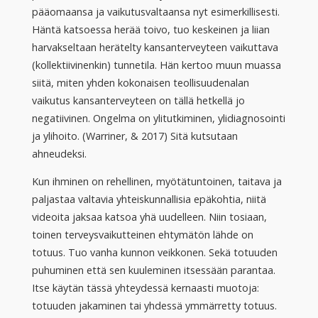
pääomaansa ja vaikutusvaltaansa nyt esimerkillisesti.
Häntä katsoessa herää toivo, tuo keskeinen ja liian
harvakseltaan herätelty kansanterveyteen vaikuttava
(kollektiivinenkin) tunnetila. Hän kertoo muun muassa
siitä, miten yhden kokonaisen teollisuudenalan
vaikutus kansanterveyteen on tällä hetkellä jo
negatiivinen. Ongelma on ylitutkiminen, ylidiagnosointi
ja ylihoito. (Warriner, & 2017) Sitä kutsutaan
ahneudeksi.
Kun ihminen on rehellinen, myötätuntoinen, taitava ja
paljastaa valtavia yhteiskunnallisia epäkohtia, niitä
videoita jaksaa katsoa yhä uudelleen. Niin tosiaan,
toinen terveysvaikutteinen ehtymätön lähde on
totuus. Tuo vanha kunnon veikkonen. Sekä totuuden
puhuminen että sen kuuleminen itsessään parantaa.
Itse käytän tässä yhteydessä kernaasti muotoja:
totuuden jakaminen tai yhdessä ymmärretty totuus.