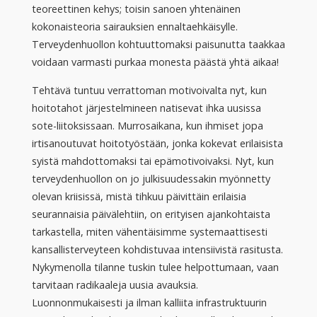
teoreettinen kehys; toisin sanoen yhtenäinen
kokonaisteoria sairauksien ennaltaehkäisylle.
Terveydenhuollon kohtuuttomaksi paisunutta taakkaa
voidaan varmasti purkaa monesta päästä yhtä aikaa!
Tehtävä tuntuu verrattoman motivoivalta nyt, kun
hoitotahot järjestelmineen natisevat ihka uusissa
sote-liitoksissaan. Murrosaikana, kun ihmiset jopa
irtisanoutuvat hoitotyöstään, jonka kokevat erilaisista
syistä mahdottomaksi tai epämotivoivaksi. Nyt, kun
terveydenhuollon on jo julkisuudessakin myönnetty
olevan kriisissä, mistä tihkuu päivittäin erilaisia
seurannaisia päivälehtiin, on erityisen ajankohtaista
tarkastella, miten vähentäisimme systemaattisesti
kansallisterveyteen kohdistuvaa intensiivistä rasitusta.
Nykymenolla tilanne tuskin tulee helpottumaan, vaan
tarvitaan radikaaleja uusia avauksia.
Luonnonmukaisesti ja ilman kalliita infrastruktuurin