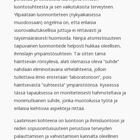
luontosuhteesta ja sen vaikutuksista terveyteen.
Ylipäätään luonnontieteen (nykyaikaisessa
muodossaan) ongelma on, että erilaisia
vuorovaikutuksellisia juttuja ei riittävästi ja
täysimääräisesti huomioida. Niinpä atomistisuuteen
taipuvainen luonnontiede helposti hukkaa oleellisen,
ihmislajin ympäristösuhteen. Tai sitten tämä
häiritsevän rönsyilevä, alati olemassa oleva ”suhde”
nähdään eliminoitavana virhelähteenä, jolloin
tutkittava ilmiö eristetään ”laboratorioon”, pois
häiritsevästä ”suhteesta” ympäristöönsä. Kyseessä
tässä tapauksessa on monitieteisesti hahmoteltava ja
monimutkainen suhde, jonka muotoilussa työtä ja
erilaisia kiehtovia aspekteja riittää.
Laatimisen kohteena on luontoon ja ihmisluontoon ja
niiden sopusointuisuuteen perustuva terveyden
palauttamisen ja vahvistamisen kannalta oleellinen