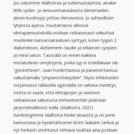
Jos uskomme Malhotraa ja tutkimusnäyttöä, ainakin
80% sydän- ja verisuonisairauksista (länsimaiden
yleisin kuolinsyy) johtuu elintavoista. Jo suhteellisen
lyhyessä ajassa, muutamassa viikossa
elintapamuutoksilla voidaan ratkaisevasti vaikuttaa
muidenkin kansansairauksien syntyyn, kuten tyypin 2
diabeteksen, Alzheimerin-taudin ja erilaisten syöpien.
Ja minä uskon. Taustalla on ennen kaikkea
metabolinen oireyhtymä, jonka syy ei todellakaan ole
”geneettinen”, vaan hoidettavissa ja parannettavissa
vaikuttamalla ”ympäristötekijöihin”. Myös infektioiden
torjunnassa tällaisella agendalla on valtava merkitys,
mutta se vaatii, että elintapojen ja ravinnon
ratkaisevaa vaikutusta immuniteettiin pidetään
järjestelmällisesti esillä. (Malhotra, 2021)
Kardiologimme Malhotra henkii viisautta ja on perin
kannustava ja hyväntahtoinen britti: lääkärin tärkeä ja
nyt herkästi unohtunut tehtävä sisältää aina potilaan