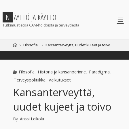
Skip
to
N
Ä
Y
T
T
Ö
J
A
K
Ä
Y
T
T
Ö
content
Tutkimustietoa CAM-hoidoista ja terveydestä
Home
Filosofia
Kansanterveyttä, uudet kujeet ja toivo
Filosofia
,
Historia ja kansanperinne
,
Paradigma
,
Terveyspolitiikka
,
Vaikutukset
Kansanterveyttä,
uudet kujeet ja toivo
By
Anssi Leikola