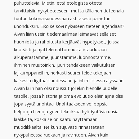
puhuttelevia. Mietin, että etologista otetta
tarvittaisiin nykytieteeseen, mutta tällainen tieteenala
tuntuu kokonaisuudessaan aktiivisesti painetun
unohduksiin. Eikö se sovi nykyiseen tieteen agendaan?
Aivan liian usein tiedemaailmaa leimaavat sellaiset
huomiota ja rahoitusta kerjäävät hypetykset, joissa
kepeästi ja ajattelemattomuutta irtaudutaan
alkuperästämme, juuristamme, luonnostamme.
Ihminen muutoinkin, juuri tehdäkseen vaikutuksen
lajikumppaneihin, herkästi suurentelee tekojaan
kaikessa digitaalisuudessaan ja inhimillisessä älyssään.
Aivan kuin hän olisi noussut jollekin hienolle uudelle
tasolle, jossa historia ja oma evoluutio eläinlajina olisi
jopa syytä unohtaa. Unohtaakseen voi popsia
helppoja hienoja geenitekniikkaa hyödyntäviä uusia
lääkkeitä, koska se on saatu näyttämään
muodikkaalta. Ne kun sujuvasti rinnastetaan
nykypuheessa ruokaan ja ravintoon. Aivan kuin