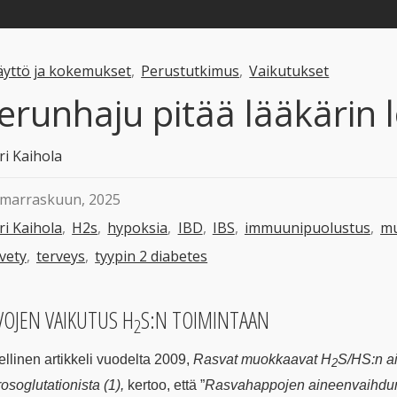
äyttö ja kokemukset
,
Perustutkimus
,
Vaikutukset
erunhaju pitää lääkärin l
ri Kaihola
 marraskuun, 2025
ri Kaihola
,
H2s
,
hypoksia
,
IBD
,
IBS
,
immuunipuolustus
,
mu
ivety
,
terveys
,
tyypin 2 diabetes
VOJEN VAIKUTUS H
S:N TOIMINTAAN
2
ellinen artikkeli vuodelta 2009,
Rasvat muokkaavat H
S/HS:n a
2
rosoglutationista (1),
kertoo, että ”
Rasvahappojen aineenvaihdunt