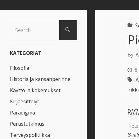
Search
K
Search
for:
Pi
KATEGORIAT
By
A
Filosofia
8
Historia ja kansanperinne
A
rikk
Käyttö ja kokemukset
Kirjaesittelyt
RAS
Paradigma
Perustutkimus
Tiete
Terveyspolitiikka
S-nit