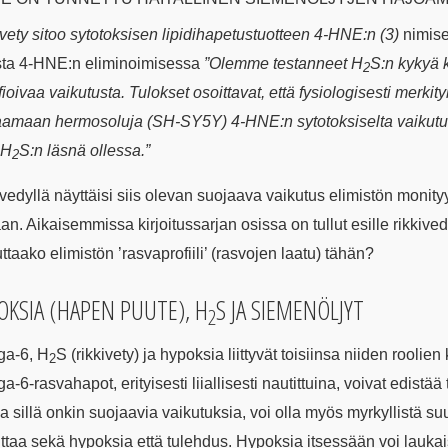
vety sitoo sytotoksisen lipidihapetustuotteen 4-HNE:n
(3)
nimis
sta 4-HNE:n eliminoimisessa
”Olemme testanneet H
S:n kykyä 
2
ioivaa vaikutusta. Tulokset osoittavat, että fysiologisesti merkityk
aamaan hermosoluja (SH-SY5Y) 4-HNE:n sytotoksiselta vaikutuk
 H
S:n läsnä ollessa.”
2
vedyllä näyttäisi siis olevan suojaava vaikutus elimistön monit
an. Aikaisemmissa kirjoitussarjan osissa on tullut esille rikkiv
ttaako elimistön ’rasvaprofiili’ (rasvojen laatu) tähän?
OKSIA (HAPEN PUUTE), H
S JA SIEMENÖLJYT
2
a-6, H
S (
rikkivety
) ja hypoksia liittyvät toisiinsa niiden rooli
2
-6-rasvahapot, erityisesti liiallisesti nautittuina, voivat edistää
a sillä onkin suojaavia vaikutuksia, voi olla myös myrkyllistä su
ttaa sekä hypoksia että tulehdus. Hypoksia itsessään voi laukais