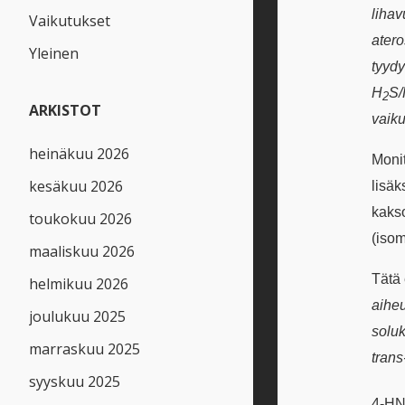
lihav
Vaikutukset
atero
Yleinen
tyydy
H
S/
2
ARKISTOT
vaik
heinäkuu 2026
Monit
kesäkuu 2026
lisäk
kaks
toukokuu 2026
(isom
maaliskuu 2026
Tätä 
helmikuu 2026
aihe
joulukuu 2025
soluk
marraskuu 2025
trans
syyskuu 2025
4-H