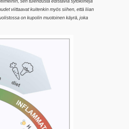
filmeihin, sen tulehdusta edistäviä sytokiineja
et viittaavat kuitenkin myös siihen, että liian
suolistossa on kupolin muotoinen käyrä, joka