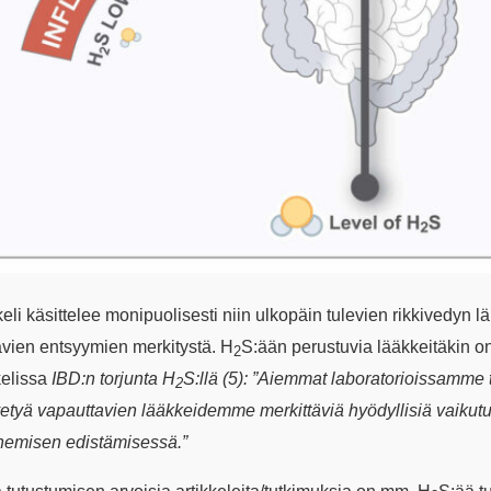
keli käsittelee monipuolisesti niin ulkopäin tulevien rikkivedyn 
avien entsyymien merkitystä. H
S:ään perustuvia lääkkeitäkin on 
2
kelissa
IBD:n torjunta H
S:llä (5): ”Aiemmat laboratorioissamme
2
vetyä vapauttavien lääkkeidemme merkittäviä hyödyllisiä vaikutu
nemisen edistämisessä.”