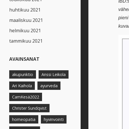
IBD:
huhtikuu 2021
vähen
pieni
maaliskuu 2021
kuvaa
helmikuu 2021
tammikuu 2021
AVAINSANAT
akupunktio
Anssi Leikola
Ari Kaihola
ayurveda
CamKesä2022
Christer Sundqvist
homeopatia
hyvinvointi