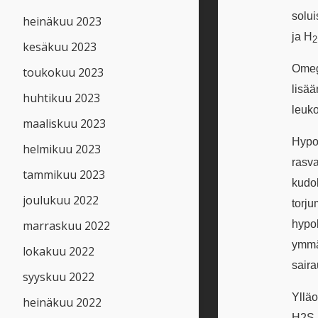
solui
heinäkuu 2023
ja H
2
kesäkuu 2023
Omega
toukokuu 2023
lisää
huhtikuu 2023
leuko
maaliskuu 2023
Hypok
helmikuu 2023
rasv
tammikuu 2023
kudok
joulukuu 2022
torj
hypok
marraskuu 2022
ymmär
lokakuu 2022
saira
syyskuu 2022
Ylläo
heinäkuu 2022
H2S 