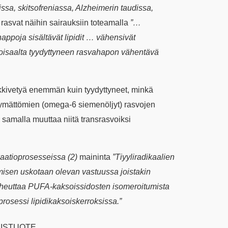
sa, skitsofreniassa, Alzheimerin taudissa,
 rasvat näihin sairauksiin toteamalla
”…
appoja sisältävät lipidit … vähensivät
Toisaalta tyydyttyneen rasvahapon vähentävä
rikkivetyä enemmän kuin tyydyttyneet, minkä
ttymättömien (omega-6 siemenöljyt) rasvojen
samalla muuttaa niitä transrasvoiksi
ikaatioprosesseissa (2)
maininta
”Tiyyliradikaalien
sen uskotaan olevan vastuussa joistakin
t aiheuttaa PUFA-kaksoissidosten isomeroitumista
rosessi lipidikaksoiskerroksissa.”
ISTUOTE.