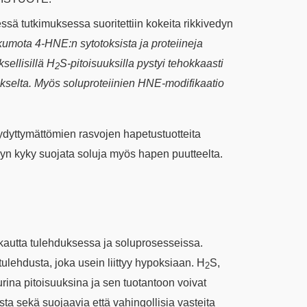
essä
tutkimuksessa suoritettiin kokeita rikkivedyn
kumota 4-HNE:n sytotoksista ja proteiineja
sellisillä H
S-pitoisuuksilla pystyi tehokkaasti
2
selta. Myös soluproteiinien HNE-modifikaatio
yydyttymättömien rasvojen hapetustuotteita
edyn kyky suojata soluja myös hapen puutteelta.
en kautta tulehduksessa ja soluprosesseissa.
 tulehdusta, joka usein liittyy hypoksiaan. H
S,
2
urina pitoisuuksina ja sen tuotantoon voivat
ta sekä suojaavia että vahingollisia vasteita