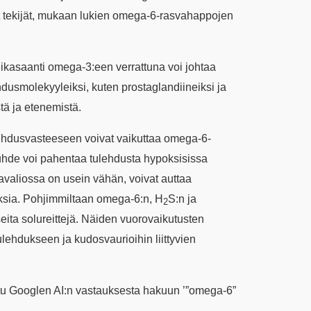
at tekijät, mukaan lukien omega-6-rasvahappojen
ikasaanti omega-3:een verrattuna voi johtaa
usmolekyyleiksi, kuten prostaglandiineiksi ja
stä ja etenemistä.
ulehdusvasteeseen voivat vaikuttaa omega-6-
hde voi pahentaa tulehdusta hypoksisissa
avaliossa on usein vähän, voivat auttaa
uksia. Pohjimmiltaan omega-6:n, H
S:n ja
2
eita solureittejä. Näiden vuorovaikutusten
lehdukseen ja kudosvaurioihin liittyvien
ttu Googlen AI:n vastauksesta hakuun ’”omega-6”