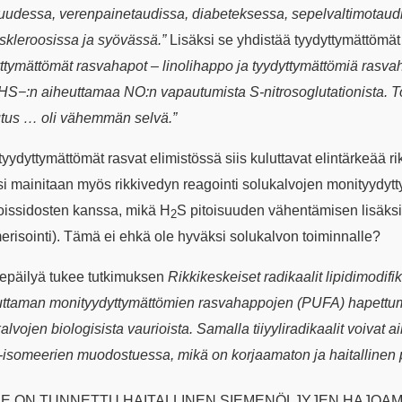
uudessa, verenpainetaudissa, diabeteksessa, sepelvaltimotaudis
skleroosissa ja syövässä.”
Lisäksi se yhdistää tyydyttymättömät
ttymättömät rasvahapot – linolihappo ja tyydyttymättömiä rasvah
HS−:n aiheuttamaa NO:n vapautumista S-nitrosoglutationista. 
utus … oli vähemmän selvä.”
yydyttymättömät rasvat elimistössä siis kuluttavat elintärkeää 
si mainitaan myös rikkivedyn reagointi solukalvojen monityydy
oissidosten kanssa, mikä H
S pitoisuuden vähentämisen lisäksi 
2
erisointi). Tämä ei ehkä ole hyväksi solukalvon toiminnalle?
epäilyä tukee tutkimuksen
Rikkikeskeiset radikaalit lipidimodif
uttaman monityydyttymättömien rasvahappojen (PUFA) hapettumi
alvojen biologisista vaurioista. Samalla tiiyyliradikaalit voiva
-isomeerien muodostuessa, mikä on korjaamaton ja haitallinen p
NE ON TUNNETTU HAITALLINEN SIEMENÖLJYJEN HAJOAM