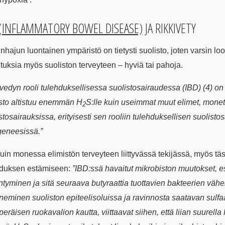
 (INFLAMMATORY BOWEL DISEASE)
JA RIKKIVETY
nhajun luontainen ympäristö on tietysti suolisto, joten varsin loogis
tuksia myös suoliston terveyteen – hyviä tai pahoja.
vedyn rooli tulehduksellisessa suolistosairaudessa (IBD) (4) on
sto altistuu enemmän H
S:lle kuin useimmat muut elimet, monet 
2
stosairauksissa, erityisesti sen rooliin tulehduksellisen suolist
geneesissä.”
uin monessa elimistön terveyteen liittyvässä tekijässä, myös tä
hduksen estämiseen:
”IBD:ssä havaitut mikrobiston muutokset, 
ntyminen ja sitä seuraava butyraattia tuottavien bakteerien vä
eminen suoliston epiteelisoluissa ja ravinnosta saatavan sulfaat
peräisen ruokavalion kautta, viittaavat siihen, että liian suurella