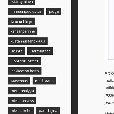
ikääntyminen
immuunipuolustus
jooga
Juhana Harju
kansanperinne
kustannustehokkuus
liikunta
lisäravinteet
luontaistuotteet
lääkkeetön hoito
Artik
tuott
Masennus
meditaatio
artik
meta-analyysi
rikki
mielenterveys
para
mieli ja keho
paradigma