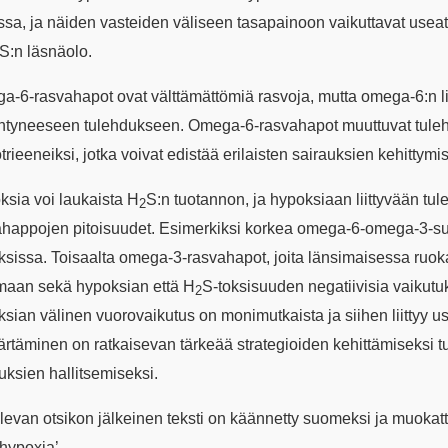
ssa, ja näiden vasteiden väliseen tasapainoon vaikuttavat use
S:n läsnäolo.
-6-rasvahapot ovat välttämättömiä rasvoja, mutta omega-6:n li
ntyneeseen tulehdukseen. Omega-6-rasvahapot muuttuvat tulehd
trieeneiksi, jotka voivat edistää erilaisten sairauksien kehittymi
sia voi laukaista H
S:n tuotannon, ja hypoksiaan liittyvään t
2
ahappojen pitoisuudet. Esimerkiksi korkea omega-6-omega-3-su
sissa. Toisaalta omega-3-rasvahapot, joita länsimaisessa ruok
umaan sekä hypoksian että H
S-toksisuuden negatiivisia vaikut
2
sian välinen vuorovaikutus on monimutkaista ja siihen liittyy us
täminen on ratkaisevan tärkeää strategioiden kehittämiseksi tu
uksien hallitsemiseksi.
levan otsikon jälkeinen teksti on käännetty suomeksi ja muoka
hypoxia’.