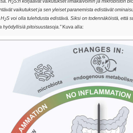
ssä. H
S:n korjaavat vaikutukset limakalvoihin ja mikrobiston bio
2
tävät vaikutukset ja sen yleiset paranemista edistävät ominaisuud
 H
S voi olla tulehdusta edistävä. Siksi on todennäköistä, että 
2
 hyödyllisiä pitoisuustasoja.”
Kuva alla: