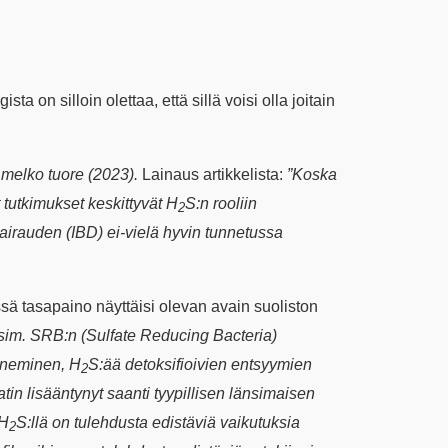
ta on silloin olettaa, että sillä voisi olla joitain
 melko tuore (2023).
Lainaus artikkelista:
”Koska
tutkimukset keskittyvät H
S:n rooliin
2
osairauden (IBD) ei-vielä hyvin tunnetussa
ssä tasapaino näyttäisi olevan avain suoliston
esim. SRB:n
(Sulfate Reducing Bacteria)
heneminen, H
S:ää detoksifioivien entsyymien
2
in lisääntynyt saanti tyypillisen länsimaisen
 H
S:llä on tulehdusta edistäviä vaikutuksia
2