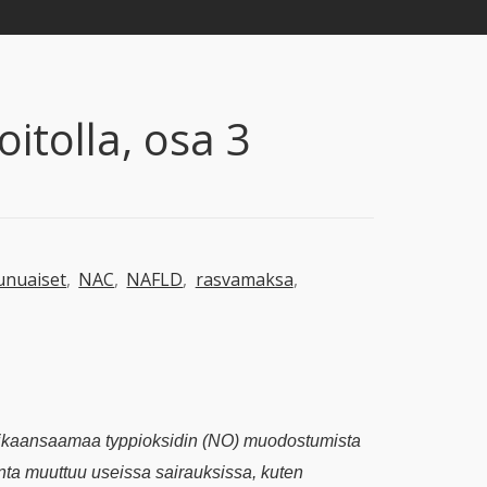
oitolla, osa 3
nuaiset
,
NAC
,
NAFLD
,
rasvamaksa
,
ikaansaamaa typpioksidin (NO) muodostumista
a muuttuu useissa sairauksissa, kuten