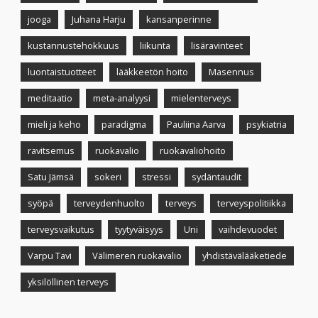
jooga
Juhana Harju
kansanperinne
kustannustehokkuus
liikunta
lisäravinteet
luontaistuotteet
lääkkeetön hoito
Masennus
meditaatio
meta-analyysi
mielenterveys
mieli ja keho
paradigma
Pauliina Aarva
psykiatria
ravitsemus
ruokavalio
ruokavaliohoito
Satu Jämsä
sokeri
stressi
sydäntaudit
syöpä
terveydenhuolto
terveys
terveyspolitiikka
terveysvaikutus
tyytyväisyys
Uni
vaihdevuodet
Varpu Tavi
Välimeren ruokavalio
yhdistävälääketiede
yksilöllinen terveys