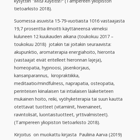
kysyttiin
”Mitä käytitte?”
(Tampereen yliopiston
tietoarkisto 2018).
Suomessa asuvista 15-79-vuotiaista 1016 vastaajasta
19,7 prosenttia ilmoitti käyttäneensä viimeksi
kuluneen 12 kuukauden aikana (toukokuu 2017 –
toukokuu 2018) jotakin tai joitakin seuraavista:
akupunktio, aromaterapia energiahoito, hieronta
(vastaajat eivät eritelleet hieronnan lajeja),
homeopatia, hypnoosi, jäsenkorjaus,
kansanparannus, kiropraktiikka,
meditaatio/mindfulness, naprapatia, osteopatia,
perinteisen kiinalaisen tai intialaisen lääketieteen
mukainen hoito, reiki, vyöhyketerapia tai suun kautta
otettavat tuotteet (vitamiinit, hivenaineet,
ravintolisät, luontaistuotteet, yrttivalmisteet).
(Tampereen yliopiston tietoarkisto 2018).
Kirjoitus on muokattu kirjasta Pauliina Aarva (2019)