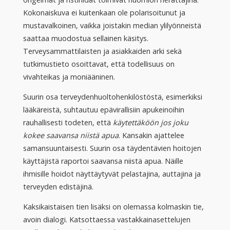
Kokonaiskuva ei kuitenkaan ole polarisoitunut ja
mustavalkoinen, vaikka joistakin median ylilyönneistä
saattaa muodostua sellainen käsitys.
Terveysammattilaisten ja asiakkaiden arki sekä
tutkimustieto osoittavat, että todellisuus on
vivahteikas ja moniääninen.
Suurin osa terveydenhuoltohenkilöstöstä, esimerkiksi
lääkäreistä, suhtautuu epävirallisiin apukeinoihin
rauhallisesti todeten, että
käytettäköön jos joku
kokee saavansa niistä apua
. Kansakin ajattelee
samansuuntaisesti. Suurin osa täydentävien hoitojen
käyttäjistä raportoi saavansa niistä apua. Näille
ihmisille hoidot näyttäytyvät pelastajina, auttajina ja
terveyden edistäjinä.
Kaksikaistaisen tien lisäksi on olemassa kolmaskin tie,
avoin dialogi. Katsottaessa vastakkainasettelujen