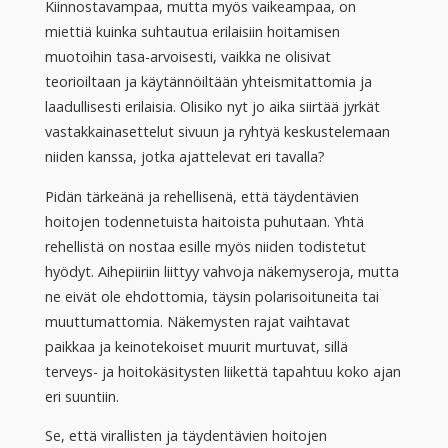
Kiinnostavampaa, mutta myös vaikeampaa, on
miettiä kuinka suhtautua erilaisiin hoitamisen
muotoihin tasa-arvoisesti, vaikka ne olisivat
teorioiltaan ja käytännöiltään yhteismitattomia ja
laadullisesti erilaisia. Olisiko nyt jo aika siirtää jyrkät
vastakkainasettelut sivuun ja ryhtyä keskustelemaan
niiden kanssa, jotka ajattelevat eri tavalla?
Pidän tärkeänä ja rehellisenä, että täydentävien
hoitojen todennetuista haitoista puhutaan. Yhtä
rehellistä on nostaa esille myös niiden todistetut
hyödyt. Aihepiiriin liittyy vahvoja näkemyseroja, mutta
ne eivät ole ehdottomia, täysin polarisoituneita tai
muuttumattomia. Näkemysten rajat vaihtavat
paikkaa ja keinotekoiset muurit murtuvat, sillä
terveys- ja hoitokäsitysten liikettä tapahtuu koko ajan
eri suuntiin.
Se, että virallisten ja täydentävien hoitojen