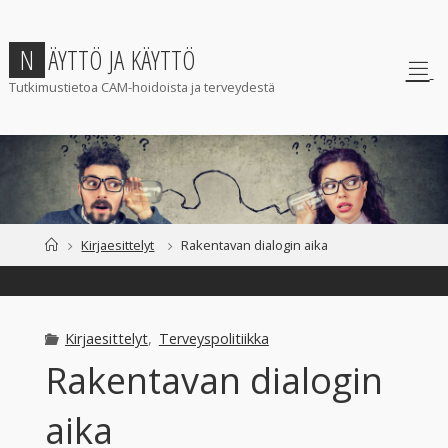
Skip
to
N
Ä
Y
T
T
Ö
J
A
K
Ä
Y
T
T
Ö
content
Tutkimustietoa CAM-hoidoista ja terveydestä
Home
Kirjaesittelyt
Rakentavan dialogin aika
Kirjaesittelyt
,
Terveyspolitiikka
Rakentavan dialogin
aika