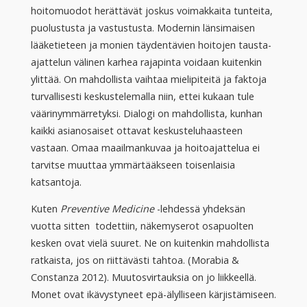
hoitomuodot herättävät joskus voimakkaita tunteita,
puolustusta ja vastustusta. Modernin länsimaisen
lääketieteen ja monien täydentävien hoitojen tausta-
ajattelun välinen karhea rajapinta voidaan kuitenkin
ylittää. On mahdollista vaihtaa mielipiteitä ja faktoja
turvallisesti keskustelemalla niin, ettei kukaan tule
väärinymmärretyksi. Dialogi on mahdollista, kunhan
kaikki asianosaiset ottavat keskusteluhaasteen
vastaan. Omaa maailmankuvaa ja hoitoajattelua ei
tarvitse muuttaa ymmärtääkseen toisenlaisia
katsantoja.
Kuten
Preventive Medicine
-lehdessä yhdeksän
vuotta sitten todettiin, näkemyserot osapuolten
kesken ovat vielä suuret. Ne on kuitenkin mahdollista
ratkaista, jos on riittävästi tahtoa. (Morabia &
Constanza 2012). Muutosvirtauksia on jo liikkeellä.
Monet ovat ikävystyneet epä-älylliseen kärjistämiseen.