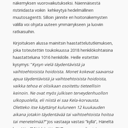
näkemyksen vuorovaikutukseksi. Näennäisestä
ristiriidasta voikin kehkeytyä hedelmällinen
muutosagentti. Silloin jännite eri hoitonäkemysten
välillä voi ohjata uuteen ymmärrykseen ja luoviin
ratkaisuihin.
Kirjoituksen alussa mainitsin haastattelututkimuksen,
joka toteutettiin toukokuussa 2018 henkilökohtaisina
haastatteluina 1016 henkilölle. Heille esitettiin
kysymys: ”
Kysyn vielä täydentävistä ja
vaihtoehtoisista hoidoista. Monet kokevat saavansa
apua täydentävistä ja vaihtoehtoisista hoidoista,
vaikka tehoa ei olisikaan osoitettu tieteellisin
keinoin. Ne ovat myös julkisen terveydenhuollon
ulkopuolella, eli niistä ei saa Kela-korvausta.
Oletteko itse käyttänyt kuluneen 12 kuukauden
aikana jotakin täydentävää tai vaihtoehtoista hoitoa
tai menetelmää?”
Jos vastaaja vastasi ”kyllä”, Häneltä