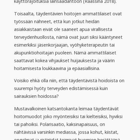
käyttörajoituksia lainsäädäntöön (Raassina 2018).
Toisaalta, täydentävien hoitojen ammattilaiset ovat
työssään nähneet, että kun jotkut heidän
asiakkaistaan eivät ole saaneet apua virallisesta
terveydenhuollosta, nämä ovat juuri siksi kääntyneet
esimerkiksi jäsenkorjaajan, vyöhyketerapeutin tai
akupunktiohoitajan puoleen. Nämä ammattilaiset
saattavat kokea vihjaukset huijauksesta ja väärin
hoitamisesta loukkaavina ja epäasiallisina.
Voisiko ehkä olla niin, että täydentävistä hoidoista on
suurempi hyöty terveyden edistämisessä kuin
sairauksien hoidossa?
Mustavalkoinen katsantokanta leimaa täydentävät
hoitomuodot joko myönteisiksi tai kielteisiksi, hyviksi
tai pahoiksi. Polarisaatio, kaksinapaisuus, on
nähtävissä varsinkin mediassa, jossa kohut, kiistat,
ongelmat ja ristiriidat toimivat huomion herättäjinä.