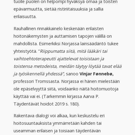
tuolle puolen on helpompi hyväksyä omaa ja toisten
epävarmuutta, sietää ristiriitaisuuksia ja sallia
erilaisuutta.
Rauhallinen rinnakkainelo keskenään erilaisten
hoitonäkemysten ja auttamisen tapojen välillä on
mahdollista. Esimerkiksi Norjassa lainsäädäntö tukee
yhteistyötä. ”
Riippumatta siitä, mitä lääkäri tai
vaihtoehtoterapeutti ajattelevat toisistaan ja
toistensa metodeista, meidän täytyy löytää tavat elää
ja työskennellä yhdessä”
, sanoo
Vinjar Fønnebø,
professori Tromssasta. Norjassa ei hänen mielestään
ole epäselvyyttä siitä, voidaanko näitä hoitomuotoja
käyttää vai ei. (Tarkemmin kirjassa Aarva P.
Täydentävät hoidot 2019 s. 180).
Rakentava dialogi voi alkaa, kun keskustelu eri
hoitosuuntauksista ymmärretään kahden tai
useamman erilaisen ja toisiaan täydentävän