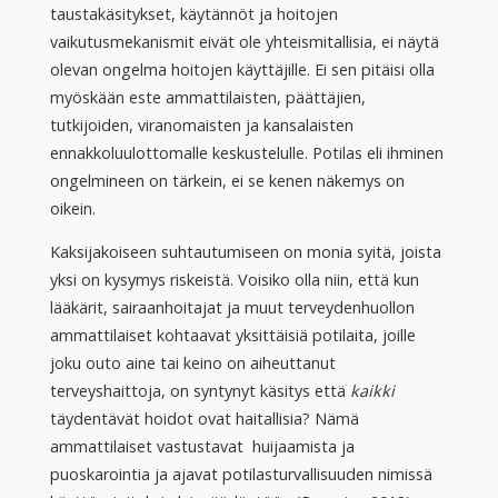
taustakäsitykset, käytännöt ja hoitojen
vaikutusmekanismit eivät ole yhteismitallisia, ei näytä
olevan ongelma hoitojen käyttäjille. Ei sen pitäisi olla
myöskään este ammattilaisten, päättäjien,
tutkijoiden, viranomaisten ja kansalaisten
ennakkoluulottomalle keskustelulle. Potilas eli ihminen
ongelmineen on tärkein, ei se kenen näkemys on
oikein.
Kaksijakoiseen suhtautumiseen on monia syitä, joista
yksi on kysymys riskeistä. Voisiko olla niin, että kun
lääkärit, sairaanhoitajat ja muut terveydenhuollon
ammattilaiset kohtaavat yksittäisiä potilaita, joille
joku outo aine tai keino on aiheuttanut
terveyshaittoja, on syntynyt käsitys että
kaikki
täydentävät hoidot ovat haitallisia? Nämä
ammattilaiset vastustavat huijaamista ja
puoskarointia ja ajavat potilasturvallisuuden nimissä