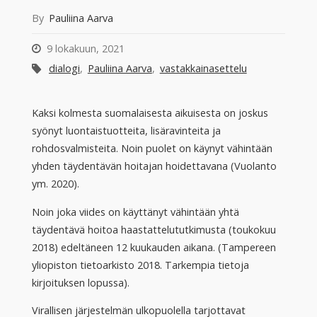
By
Pauliina Aarva
9 lokakuun, 2021
dialogi
,
Pauliina Aarva
,
vastakkainasettelu
Kaksi kolmesta suomalaisesta aikuisesta on joskus
syönyt luontaistuotteita, lisäravinteita ja
rohdosvalmisteita. Noin puolet on käynyt vähintään
yhden täydentävän hoitajan hoidettavana (Vuolanto
ym. 2020).
Noin joka viides on käyttänyt vähintään yhtä
täydentävä hoitoa haastattelututkimusta (toukokuu
2018) edeltäneen 12 kuukauden aikana. (Tampereen
yliopiston tietoarkisto 2018. Tarkempia tietoja
kirjoituksen lopussa).
Virallisen järjestelmän ulkopuolella tarjottavat