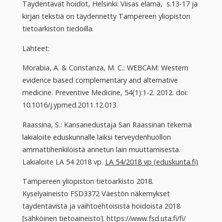
Täydentävät hoidot, Helsinki: Viisas elämä, s.13-17 ja
kirjan tekstiä on täydennetty Tampereen yliopiston
tietoarkiston tiedoilla.
Lähteet:
Morabia, A. & Constanza, M. C.: WEBCAM: Western
evidence based complementary and alternative
medicine. Preventive Medicine, 54(1):1-2. 2012. doi:
10.1016/j.ypmed.2011.12.013.
Raassina, S.: Kansanedustaja Sari Raassinan tekemä
lakialoite eduskunnalle laiksi terveydenhuollon
ammattihenkilöistä annetun lain muuttamisesta.
Lakialoite LA 54 2018 vp.
LA 54/2018 vp (eduskunta.fi)
Tampereen yliopiston tietoarkisto 2018.
Kyselyaineisto FSD3372 Väestön näkemykset
täydentävistä ja vaihtoehtoisista hoidoista 2018
[sähköinen tietoaineisto]. https://www.fsd.uta.fi/fi/