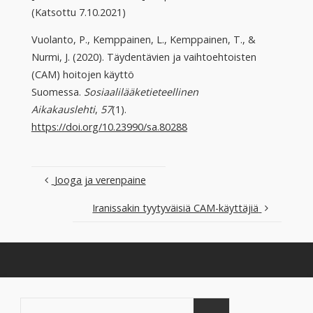
(Katsottu 7.10.2021)
Vuolanto, P., Kemppainen, L., Kemppainen, T., &
Nurmi, J. (2020). Täydentävien ja vaihtoehtoisten
(CAM) hoitojen käyttö
Suomessa.
Sosiaalilääketieteellinen
Aikakauslehti
,
57
(1).
https://doi.org/10.23990/sa.80288
Jooga ja verenpaine
Iranissakin tyytyväisiä CAM-käyttäjiä
Search