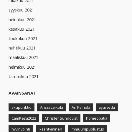
lokakuu 2021
syyskuu 2021
heinäkuu 2021
kesäkuu 2021
toukokuu 2021
huhtikuu 2021
maaliskuu 2021
helmikuu 2021
tammikuu 2021
AVAINSANAT
akupunktio
Anssi Leikola
Ari Kaihola
ayurveda
CamKesä2022
Christer Sundqvist
homeopatia
hyvinvointi
ikääntyminen
immuunipuolustus