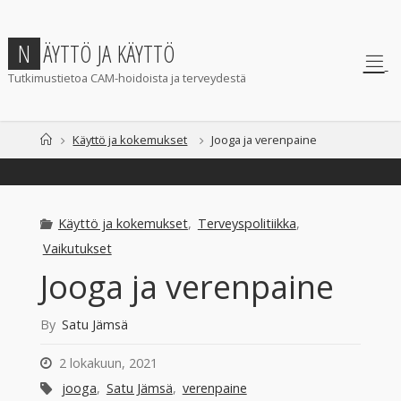
Skip
to
N
Ä
Y
T
T
Ö
J
A
K
Ä
Y
T
T
Ö
content
Tutkimustietoa CAM-hoidoista ja terveydestä
Home
Käyttö ja kokemukset
Jooga ja verenpaine
Käyttö ja kokemukset
,
Terveyspolitiikka
,
Vaikutukset
Jooga ja verenpaine
By
Satu Jämsä
2 lokakuun, 2021
jooga
,
Satu Jämsä
,
verenpaine