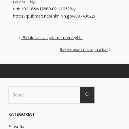
care setting.
doi: 10.1186/s12889-021-10528-y.
https://pubmed.ncbi.nlm.nih.gov/33743622/
Bioaktiivista sydämen terveyttä
Rakentavan dialogin aika
Search
Search
for:
KATEGORIAT
Filosofia