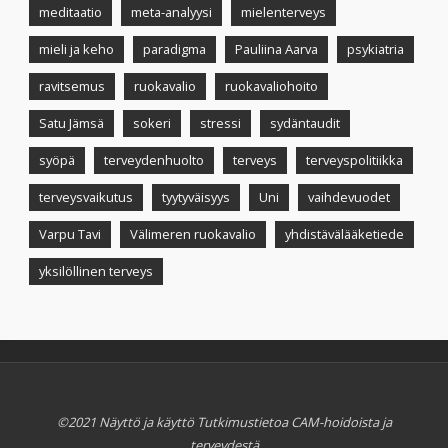
meditaatio
meta-analyysi
mielenterveys
mieli ja keho
paradigma
Pauliina Aarva
psykiatria
ravitsemus
ruokavalio
ruokavaliohoito
Satu Jämsä
sokeri
stressi
sydäntaudit
syöpä
terveydenhuolto
terveys
terveyspolitiikka
terveysvaikutus
tyytyväisyys
Uni
vaihdevuodet
Varpu Tavi
Välimeren ruokavalio
yhdistävälääketiede
yksilöllinen terveys
©2021 Näyttö ja käyttö Tutkimustietoa CAM-hoidoista ja
terveydestä