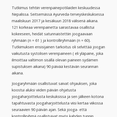
Tutkimus tehtiin verenpainepotilaiden keskuudessa
Nepalissa. Seitsemässä Ayurveda-terveyskeskuksessa
maaliskuun 2017 ja kesäkuun 2018 välisenä aikana.
121 korkeaa verenpainetta sairastavaa osallistui
kokeeseen, heidät satunnaistettiin joogaavaan
ryhmään (n = 61 ) ja kontrolliryhmään (n = 60).
Tutkimuksen ensisijainen tarkoitus oli selvittää joogan
vaikutusta systolisen verenpaineen ( eli yläpaine, joka
ilmoittaa valtimon sisällä olevan paineen sydämen
supistuksen aikana) 90 päivää kestävän seurannan
aikana.
Joogaryhmään osallistuvat saivat ohjauksen, joka
koostui aluksi viiden päivän ohjatusta
joogaharjoittelusta keskuksissa ja sen jälkeen kotona
tapahtuvasta joogaharjoittelusta viisi kertaa viikossa
seuraavien 90 päivän ajan. Sekä jooga- että
kontrolliryhmä osallistuivat myös kahden tunnin