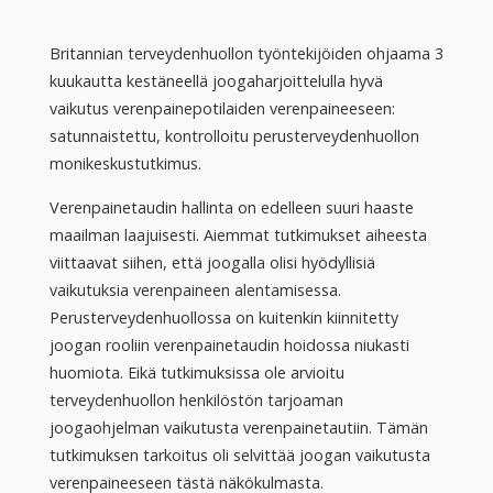
Britannian terveydenhuollon työntekijöiden ohjaama 3
kuukautta kestäneellä joogaharjoittelulla hyvä
vaikutus verenpainepotilaiden verenpaineeseen:
satunnaistettu, kontrolloitu perusterveydenhuollon
monikeskustutkimus.
Verenpainetaudin hallinta on edelleen suuri haaste
maailman laajuisesti. Aiemmat tutkimukset aiheesta
viittaavat siihen, että joogalla olisi hyödyllisiä
vaikutuksia verenpaineen alentamisessa.
Perusterveydenhuollossa on kuitenkin kiinnitetty
joogan rooliin verenpainetaudin hoidossa niukasti
huomiota. Eikä tutkimuksissa ole arvioitu
terveydenhuollon henkilöstön tarjoaman
joogaohjelman vaikutusta verenpainetautiin. Tämän
tutkimuksen tarkoitus oli selvittää joogan vaikutusta
verenpaineeseen tästä näkökulmasta.