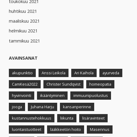
toukokuu 2021
huhtikuu 2021
maaliskuu 2021
helmikuu 2021
tammikuu 2021
AVAINSANAT
akupunktio
Anssi Leikola
Ari Kaihola
ayurveda
CamKesä2022
Christer Sundqvist
homeopatia
hyvinvointi
ikääntyminen
immuunipuolustus
jooga
Juhana Harju
kansanperinne
kustannustehokkuus
liikunta
lisäravinteet
luontaistuotteet
lääkkeetön hoito
Masennus