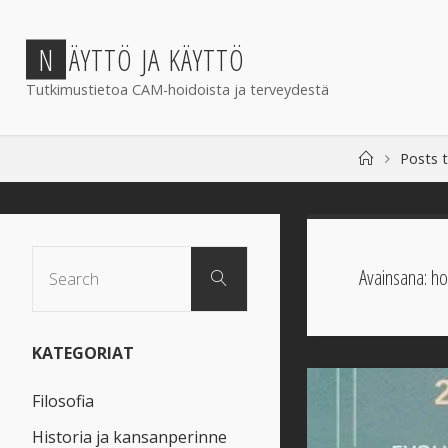
Skip
to
N
Ä
Y
T
T
Ö
J
A
K
Ä
Y
T
T
Ö
content
Tutkimustietoa CAM-hoidoista ja terveydestä
Home
Posts 
Search
Avainsana:
ho
Search
for:
KATEGORIAT
Filosofia
Historia ja kansanperinne