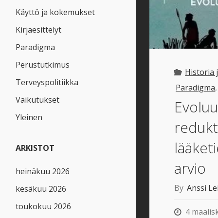
Käyttö ja kokemukset
Kirjaesittelyt
Paradigma
Perustutkimus
Historia
Terveyspolitiikka
Paradigma
Vaikutukset
Evoluu
Yleinen
redukt
lääketi
ARKISTOT
arvio
heinäkuu 2026
By
Anssi Le
kesäkuu 2026
toukokuu 2026
4 maalis