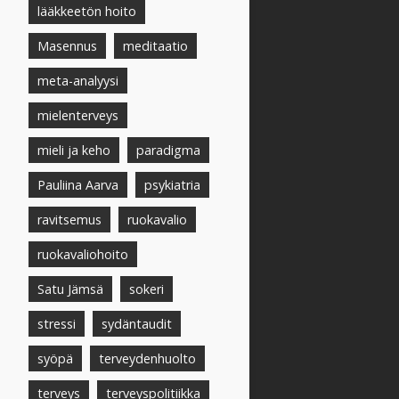
lääkkeetön hoito
Masennus
meditaatio
meta-analyysi
mielenterveys
mieli ja keho
paradigma
Pauliina Aarva
psykiatria
ravitsemus
ruokavalio
ruokavaliohoito
Satu Jämsä
sokeri
stressi
sydäntaudit
syöpä
terveydenhuolto
terveys
terveyspolitiikka