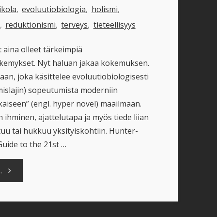
ikola
,
evoluutiobiologia
,
holismi
,
y
,
reduktionismi
,
terveys
,
tieteellisyys
 aina olleet tärkeimpiä
kemykset. Nyt haluan jakaa kokemuksen.
irjaan, joka käsittelee evoluutiobiologisesti
mislajin) sopeutumista moderniin
aiseen” (engl. hyper novel) maailmaan.
ihminen, ajattelutapa ja myös tiede liian
uu tai hukkuu yksityiskohtiin. Hunter-
Guide to the 21st …
"Evoluutiobiologia,
.
reduktionismi
ja