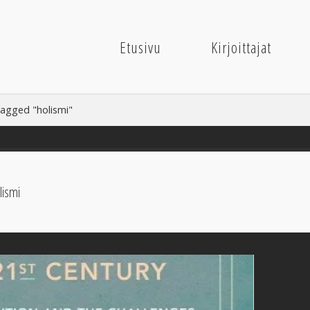
Etusivu
Kirjoittajat
tagged "holismi"
lismi