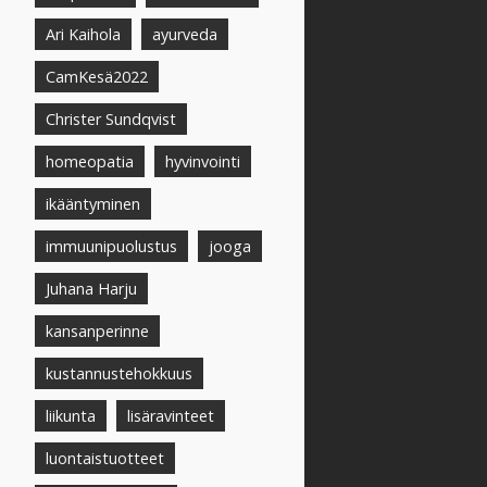
Ari Kaihola
ayurveda
CamKesä2022
Christer Sundqvist
homeopatia
hyvinvointi
ikääntyminen
immuunipuolustus
jooga
Juhana Harju
kansanperinne
kustannustehokkuus
liikunta
lisäravinteet
luontaistuotteet