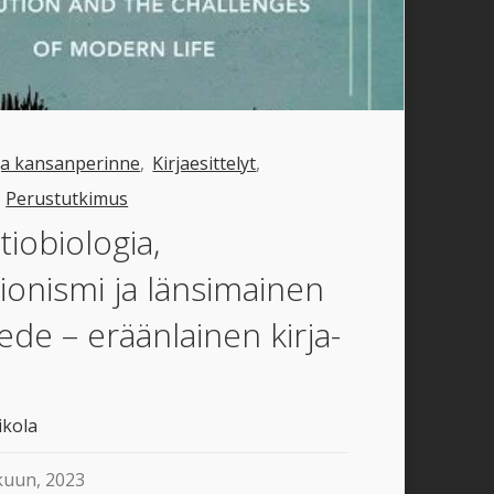
 ja kansanperinne
,
Kirjaesittelyt
,
,
Perustutkimus
tiobiologia,
ionismi ja länsimainen
ede – eräänlainen kirja-
ikola
kuun, 2023