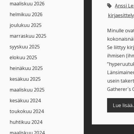
maaliskuu 2026
Anssi Le
helmikuu 2026
kirjaesittel
joulukuu 2025
Minulle ovat
marraskuu 2025
kokonaisnä
syyskuu 2025
Se liittyy k
ihmisen (ih
elokuu 2025
”hyperuutuk
heinäkuu 2025
Länsimainen 
kesäkuu 2025
usein takert
Gatherer´s 
maaliskuu 2025
kesäkuu 2024
Lue lisää..
toukokuu 2024
huhtikuu 2024
maaliskuu 2024