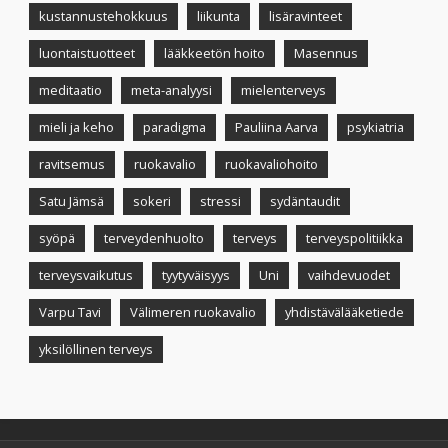
kustannustehokkuus
liikunta
lisäravinteet
luontaistuotteet
lääkkeetön hoito
Masennus
meditaatio
meta-analyysi
mielenterveys
mieli ja keho
paradigma
Pauliina Aarva
psykiatria
ravitsemus
ruokavalio
ruokavaliohoito
Satu Jämsä
sokeri
stressi
sydäntaudit
syöpä
terveydenhuolto
terveys
terveyspolitiikka
terveysvaikutus
tyytyväisyys
Uni
vaihdevuodet
Varpu Tavi
Välimeren ruokavalio
yhdistävälääketiede
yksilöllinen terveys