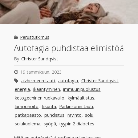
Perustutkimus
Autofagia puhdistaa elimistöä
By
Christer Sundqvist
19 tammikuun, 2023
alzheimerin tauti
,
autofagia
,
Christer Sundqvist
,
energia
,
ikääntyminen
,
immuunipuolustus
,
ketogeeninen ruokavalio
,
kylmäaltistus
,
lämpöhoito
,
liikunta
,
Parkinsonin tauti
,
pätkäpaasto
,
puhdistus
,
ravinto
,
solu
,
solukuolema
,
syöpä
,
tyypin 2 diabetes
Mitä on autofagia? Autofagia tulee kreikan