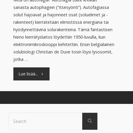
sanasta autophagein (“itsesyönti”). Autofagiassa
solut hajoavat ja hajonneet osat (soluelimet ja -
rakenteet) kierrätetään elimistössä energiana tai
hyödynnettävinä solurakenteina. Tämä fantastisen
hieno kierrätyslaitos löydettiin 1950-luvulla, kun
elektronimikroskooppi kehitettiin. Ensin belgialainen
solubiologi Christian de Duve tosin löysi lysosomit,
jotka …
"Autofagia
Lue lisää...
puhdistaa
elimistöä"
Search
Search
for: