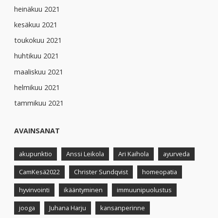
heinäkuu 2021
kesäkuu 2021
toukokuu 2021
huhtikuu 2021
maaliskuu 2021
helmikuu 2021
tammikuu 2021
AVAINSANAT
akupunktio
Anssi Leikola
Ari Kaihola
ayurveda
CamKesä2022
Christer Sundqvist
homeopatia
hyvinvointi
ikääntyminen
immuunipuolustus
jooga
Juhana Harju
kansanperinne