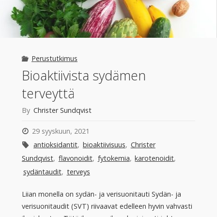
Perustutkimus
Bioaktiivista sydämen
terveyttä
By
Christer Sundqvist
29 syyskuun, 2021
antioksidantit
,
bioaktiivisuus
,
Christer
Sundqvist
,
flavonoidit
,
fytokemia
,
karotenoidit
,
sydäntaudit
,
terveys
Liian monella on sydän- ja verisuonitauti Sydän- ja
verisuonitaudit (SVT) riivaavat edelleen hyvin vahvasti