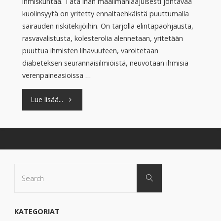
ihmiskuntaa. Tätä ihan maailmanlaajuisesti johtavaa
kuolinsyytä on yritetty ennaltaehkäistä puuttumalla
sairauden riskitekijöihin. On tarjolla elintapaohjausta,
rasvavalistusta, kolesterolia alennetaan, yritetään
puuttua ihmisten lihavuuteen, varoitetaan
diabeteksen seurannaisilmiöistä, neuvotaan ihmisiä
verenpaineasioissa …
"Bioaktiivista
Lue lisää...
sydämen
terveyttä"
Search
Search
for:
KATEGORIAT