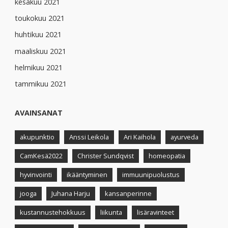
kesäkuu 2021
toukokuu 2021
huhtikuu 2021
maaliskuu 2021
helmikuu 2021
tammikuu 2021
AVAINSANAT
akupunktio
Anssi Leikola
Ari Kaihola
ayurveda
CamKesä2022
Christer Sundqvist
homeopatia
hyvinvointi
ikääntyminen
immuunipuolustus
jooga
Juhana Harju
kansanperinne
kustannustehokkuus
liikunta
lisäravinteet