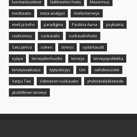
luontaistuotteet
lääkkeetön hoito
Masennus
meditaatio
meta-analyysi
mielenterveys
mieli ja keho
paradigma
Pauliina Aarva
psykiatria
ravitsemus
ruokavalio
ruokavaliohoito
Satu Jämsä
sokeri
stressi
sydäntaudit
syöpä
terveydenhuolto
terveys
terveyspolitiikka
terveysvaikutus
tyytyväisyys
Uni
vaihdevuodet
Varpu Tavi
Välimeren ruokavalio
yhdistävälääketiede
yksilöllinen terveys