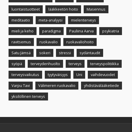
luontaistuotteet
lääkkeetön hoito
Masennus
meditaatio
meta-analyysi
mielenterveys
mieli ja keho
paradigma
Pauliina Aarva
psykiatria
ravitsemus
ruokavalio
ruokavaliohoito
Satu Jämsä
sokeri
stressi
sydäntaudit
syöpä
terveydenhuolto
terveys
terveyspolitiikka
terveysvaikutus
tyytyväisyys
Uni
vaihdevuodet
Varpu Tavi
Välimeren ruokavalio
yhdistävälääketiede
yksilöllinen terveys