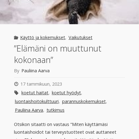
Käyttö ja kokemukset
,
Vaikutukset
”Elämäni on muuttunut
kokonaan”
By
Pauliina Aarva
17 tammikuun, 2023
koetut haitat
,
koetut hyödyt
,
luontaishoitokulttuuri
,
parannuskokemukset
,
Pauliina Aarva
,
tutkimus
Otsikon sitaatti on vastaus “Miten käyttämäsi
luontaishoidot tai terveystuotteet ovat auttaneet