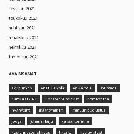
kesäkuu 2021
toukokuu 2021
huhtikuu 2021
maaliskuu 2021
helmikuu 2021
tammikuu 2021
AVAINSANAT
akupunktio
Anssi Leikola
Ari Kaihola
ayurveda
CamKesä2022
Christer Sundqvist
homeopatia
hyvinvointi
ikääntyminen
immuunipuolustus
jooga
Juhana Harju
kansanperinne
kustannustehokkuus
liikunta
lisäravinteet