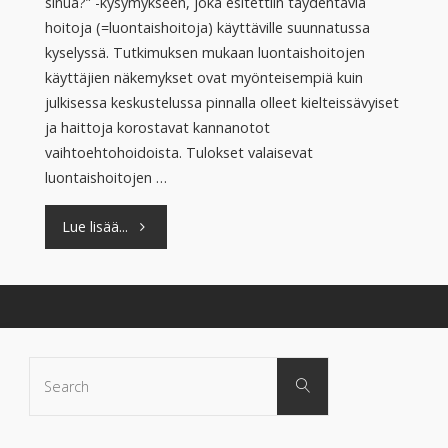
sinua?” -kysymykseen, joka esitettiin täydentäviä
hoitoja (=luontaishoitoja) käyttäville suunnatussa
kyselyssä. Tutkimuksen mukaan luontaishoitojen
käyttäjien näkemykset ovat myönteisempiä kuin
julkisessa keskustelussa pinnalla olleet kielteissävyiset
ja haittoja korostavat kannanotot
vaihtoehtohoidoista. Tulokset valaisevat
luontaishoitojen …
"”Elämäni
Lue lisää...
on
muuttunut
kokonaan”"
Search
Search
for: