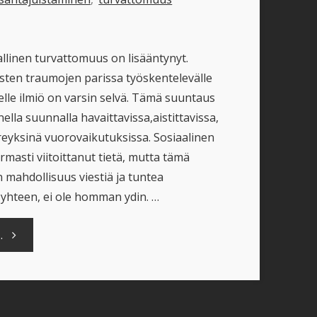
llinen turvattomuus on lisääntynyt.
sten traumojen parissa työskentelevälle
elle ilmiö on varsin selvä. Tämä suuntaus
ella suunnalla havaittavissa,aistittavissa,
ireyksinä vuorovaikutuksissa. Sosiaalinen
masti viitoittanut tietä, mutta tämä
 mahdollisuus viestiä ja tuntea
yhteen, ei ole homman ydin. …
"Meiltä
.
puuttuu
Chestertonin