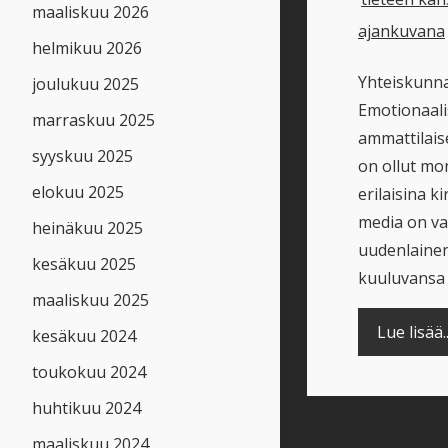
maaliskuu 2026
ajankuvana
helmikuu 2026
Yhteiskunna
joulukuu 2025
Emotionaali
marraskuu 2025
ammattilais
syyskuu 2025
on ollut mon
elokuu 2025
erilaisina k
media on var
heinäkuu 2025
uudenlainen
kesäkuu 2025
kuuluvansa 
maaliskuu 2025
Lue lisää..
kesäkuu 2024
toukokuu 2024
huhtikuu 2024
maaliskuu 2024