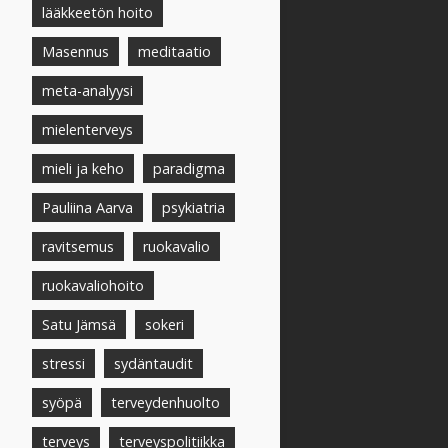
lääkkeetön hoito
Masennus
meditaatio
meta-analyysi
mielenterveys
mieli ja keho
paradigma
Pauliina Aarva
psykiatria
ravitsemus
ruokavalio
ruokavaliohoito
Satu Jämsä
sokeri
stressi
sydäntaudit
syöpä
terveydenhuolto
terveys
terveyspolitiikka