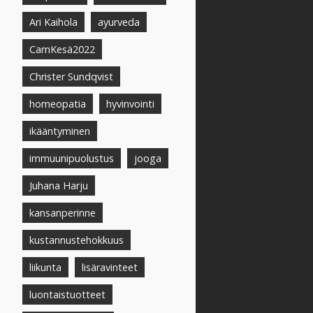
Ari Kaihola
ayurveda
CamKesä2022
Christer Sundqvist
homeopatia
hyvinvointi
ikääntyminen
immuunipuolustus
jooga
Juhana Harju
kansanperinne
kustannustehokkuus
liikunta
lisäravinteet
luontaistuotteet