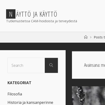
Skip
to
N
Ä
Y
T
T
Ö
J
A
K
Ä
Y
T
T
Ö
content
Tutkimustietoa CAM-hoidoista ja terveydestä
Home
Posts 
Search
Avainsana:
me
Search
for:
KATEGORIAT
Filosofia
Historia ja kansanperinne