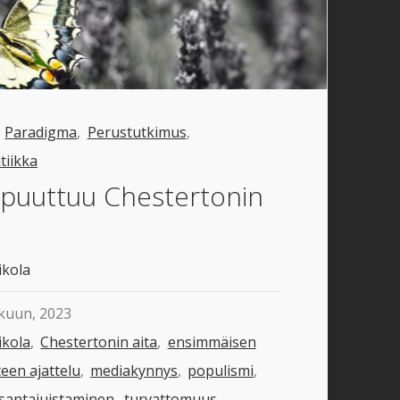
,
Paradigma
,
Perustutkimus
,
tiikka
 puuttuu Chestertonin
ikola
kuun, 2023
ikola
,
Chestertonin aita
,
ensimmäisen
teen ajattelu
,
mediakynnys
,
populismi
,
nsantajuistaminen
,
turvattomuus