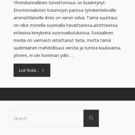
Yhteiskunnallinen turvattomuus on lisääntynyt.
Emotionaalisten traumojen parissa työskentelevälle
ammattilaiselle ilmiö on varsin selvä. Tämä suuntaus
on ollut monella suunnalla havaittavissa,aistittavissa,
erilaisina kireyksinä vuorovaikutuksissa. Sosiaalinen
media on varmasti viitoittanut tietä, mutta tämä
uudenlainen mahdollisuus viestiä ja tuntea kuuluvansa
yhteen, ei ole homman ydin. …
"Meiltä
Lue lisää...
puuttuu
Chestertonin
aita!"
Search
Search
for: