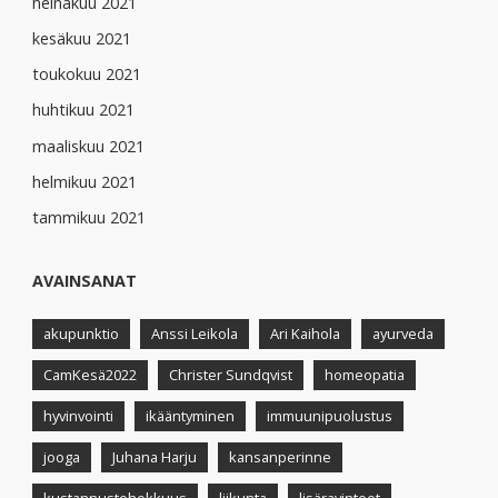
heinäkuu 2021
kesäkuu 2021
toukokuu 2021
huhtikuu 2021
maaliskuu 2021
helmikuu 2021
tammikuu 2021
AVAINSANAT
akupunktio
Anssi Leikola
Ari Kaihola
ayurveda
CamKesä2022
Christer Sundqvist
homeopatia
hyvinvointi
ikääntyminen
immuunipuolustus
jooga
Juhana Harju
kansanperinne