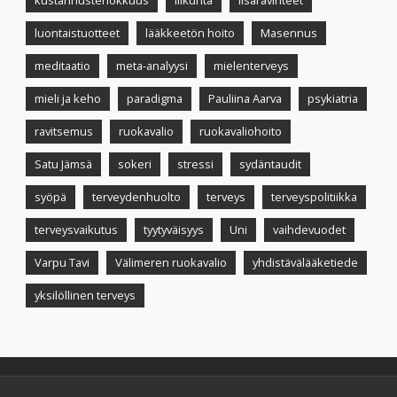
kustannustehokkuus
liikunta
lisäravinteet
luontaistuotteet
lääkkeetön hoito
Masennus
meditaatio
meta-analyysi
mielenterveys
mieli ja keho
paradigma
Pauliina Aarva
psykiatria
ravitsemus
ruokavalio
ruokavaliohoito
Satu Jämsä
sokeri
stressi
sydäntaudit
syöpä
terveydenhuolto
terveys
terveyspolitiikka
terveysvaikutus
tyytyväisyys
Uni
vaihdevuodet
Varpu Tavi
Välimeren ruokavalio
yhdistävälääketiede
yksilöllinen terveys