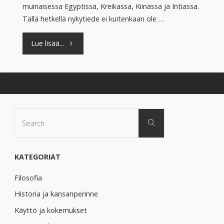
muinaisessa Egyptissä, Kreikassa, Kiinassa ja Intiassa.
Tällä hetkellä nykytiede ei kuitenkaan ole …
"Väriterapia
Lue lisää...
eli
kromoterapia"
Search
Search
for:
KATEGORIAT
Filosofia
Historia ja kansanperinne
Käyttö ja kokemukset