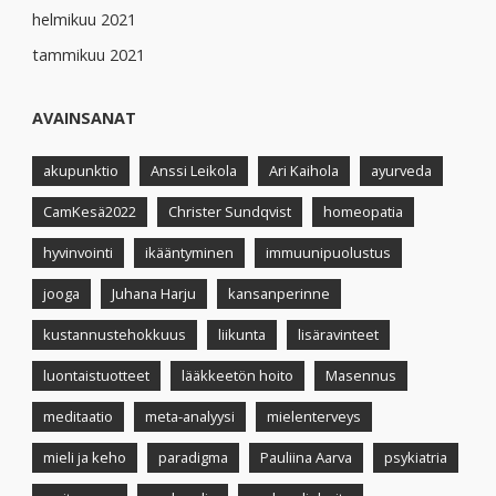
helmikuu 2021
tammikuu 2021
AVAINSANAT
akupunktio
Anssi Leikola
Ari Kaihola
ayurveda
CamKesä2022
Christer Sundqvist
homeopatia
hyvinvointi
ikääntyminen
immuunipuolustus
jooga
Juhana Harju
kansanperinne
kustannustehokkuus
liikunta
lisäravinteet
luontaistuotteet
lääkkeetön hoito
Masennus
meditaatio
meta-analyysi
mielenterveys
mieli ja keho
paradigma
Pauliina Aarva
psykiatria