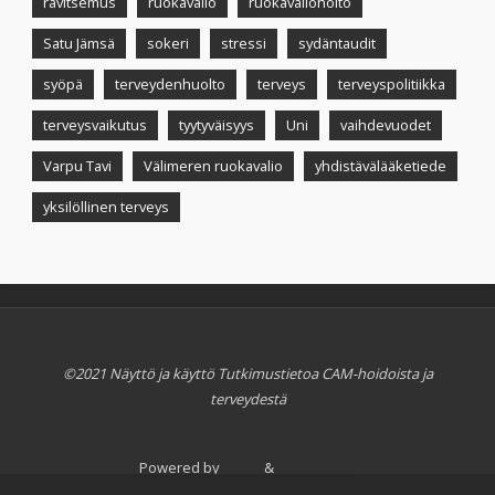
ravitsemus
ruokavalio
ruokavaliohoito
Satu Jämsä
sokeri
stressi
sydäntaudit
syöpä
terveydenhuolto
terveys
terveyspolitiikka
terveysvaikutus
tyytyväisyys
Uni
vaihdevuodet
Varpu Tavi
Välimeren ruokavalio
yhdistävälääketiede
yksilöllinen terveys
©2021 Näyttö ja käyttö Tutkimustietoa CAM-hoidoista ja
terveydestä
Powered by
Fluida
&
WordPress.