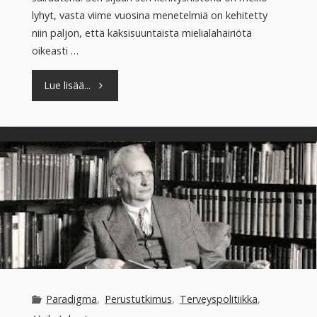
lyhyt, vasta viime vuosina menetelmiä on kehitetty
niin paljon, että kaksisuuntaista mielialahäiriötä
oikeasti …
"Pipohäiriön
Lue lisää...
kanssa
pystyy
elämään"
Paradigma
,
Perustutkimus
,
Terveyspolitiikka
,