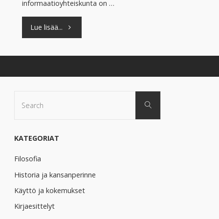
informaatioyhteiskunta on …
"Kestävä
Lue lisää...
psykiatria
kolkuttaa
oven
Search
Search
for:
takana
–
KATEGORIAT
Blogisarja
Filosofia
2022"
Historia ja kansanperinne
Käyttö ja kokemukset
Kirjaesittelyt