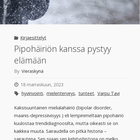
Kirjaesittelyt
Pipohäiriön kanssa pystyy
elämään
By
Vieraskynä
18 marraskuun, 2023
hyvinvointi
,
mielenterveys
,
tunteet
,
Varpu Tavi
Kaksisuuntainen mielialahäiriö (bipolar disorder,
maanis-depressiivisyys ) eli lempinimeltään pipohäiriö
kuulostaa trendidiagnoosilta, mutta oikeasti se on
kaikkea muuta. Sairaudella on pitkä historia –
sairautena. Sen sijaan sen kehityshistoria on melko