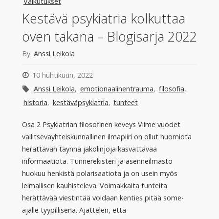
Vaikutukset
Kestävä psykiatria kolkuttaa
oven takana – Blogisarja 2022
By
Anssi Leikola
10 huhtikuun, 2022
Anssi Leikola
,
emotionaalinentrauma
,
filosofia
,
historia
,
kestäväpsykiatria
,
tunteet
Osa 2 Psykiatrian filosofinen keveys Viime vuodet
vallitsevayhteiskunnallinen ilmapiiri on ollut huomiota
herättävän täynnä jakolinjoja kasvattavaa
informaatiota. Tunnerekisteri ja asenneilmasto
huokuu henkistä polarisaatiota ja on usein myös
leimallisen kauhisteleva. Voimakkaita tunteita
herättävää viestintää voidaan kenties pitää some-
ajalle tyypillisenä. Ajattelen, että