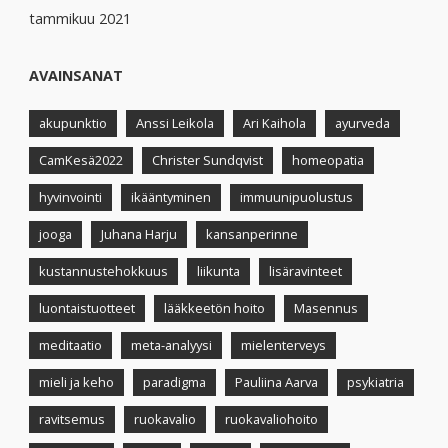
tammikuu 2021
AVAINSANAT
akupunktio
Anssi Leikola
Ari Kaihola
ayurveda
CamKesä2022
Christer Sundqvist
homeopatia
hyvinvointi
ikääntyminen
immuunipuolustus
jooga
Juhana Harju
kansanperinne
kustannustehokkuus
liikunta
lisäravinteet
luontaistuotteet
lääkkeetön hoito
Masennus
meditaatio
meta-analyysi
mielenterveys
mieli ja keho
paradigma
Pauliina Aarva
psykiatria
ravitsemus
ruokavalio
ruokavaliohoito