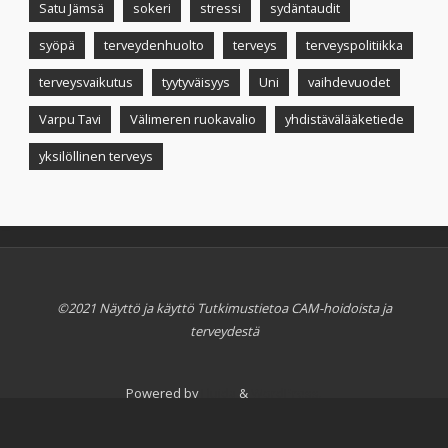
Satu Jämsä
sokeri
stressi
sydäntaudit
syöpä
terveydenhuolto
terveys
terveyspolitiikka
terveysvaikutus
tyytyväisyys
Uni
vaihdevuodet
Varpu Tavi
Välimeren ruokavalio
yhdistävälääketiede
yksilöllinen terveys
©2021 Näyttö ja käyttö Tutkimustietoa CAM-hoidoista ja
terveydestä
Powered by
Fluida
&
WordPress.