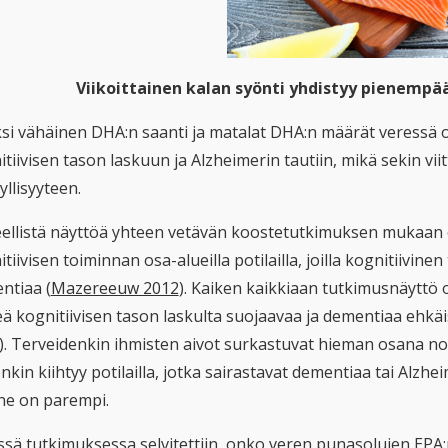
Viikoittainen kalan syönti yhdistyy pienempää
ksi vähäinen DHA:n saanti ja matalat DHA:n määrät veressä o
tiivisen tason laskuun ja Alzheimerin tautiin, mikä sekin viit
llisyyteen.
eellistä näyttöä yhteen vetävän koostetutkimuksen mukaan 
tiivisen toiminnan osa-alueilla potilailla, joilla kognitiivinen
ntiaa (
Mazereeuw 2012
). Kaiken kaikkiaan tutkimusnäyttö 
eä kognitiivisen tason laskulta suojaavaa ja dementiaa ehkäi
). Terveidenkin ihmisten aivot surkastuvat hieman osana n
nkin kiihtyy potilailla, jotka sairastavat dementiaa tai Alzhe
nne on parempi.
ssä tutkimuksessa selvitettiin, onko veren punasolujen EPA: