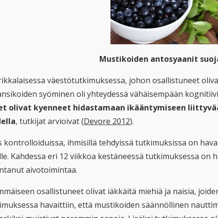
Mustikoiden antosyaanit suoj
kkalaisessa väestötutkimuksessa, johon osallistuneet olivat 
ansikoiden syöminen oli yhteydessä vähäisempään kognitiiv
et olivat kyenneet hidastamaan ikääntymiseen liittyv
ella
, tutkijat arvioivat (
Devore 2012
).
 kontrolloiduissa, ihmisillä tehdyissä tutkimuksissa on hav
ille. Kahdessa eri 12 viikkoa kestäneessä tutkimuksessa on 
ntanut aivotoimintaa.
mäiseen osallistuneet olivat iäkkäitä miehiä ja naisia, joiden
imuksessa havaittiin, että mustikoiden säännöllinen nauttim