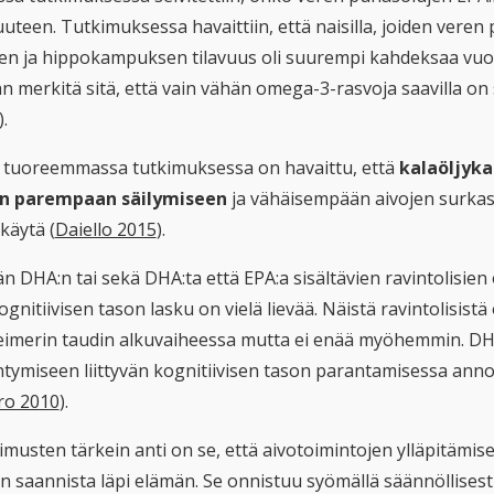
uuteen. Tutkimuksessa havaittiin, että naisilla, joiden veren
jen ja hippokampuksen tilavuus oli suurempi kahdeksaa vuo
an merkitä sitä, että vain vähän omega-3-rasvoja saavilla on
).
ä tuoreemmassa tutkimuksessa on havaittu, että
kalaöljyka
n parempaan säilymiseen
ja vähäisempään aivojen surkast
 käytä (
Daiello 2015
).
n DHA:n tai sekä DHA:ta että EPA:a sisältävien ravintolisien
ognitiivisen tason lasku on vielä lievää. Näistä ravintolisis
eimerin taudin alkuvaiheessa mutta ei enää myöhemmin. DHA
ntymiseen liittyvän kognitiivisen tason parantamisessa anno
o 2010
).
musten tärkein anti on se, että aivotoimintojen ylläpitämise
 saannista läpi elämän. Se onnistuu syömällä säännöllisesti 