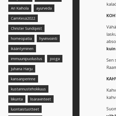
kalaö
Ari Kaihola
ayurveda
KOHT
CamKesä2022
Vähä
Christer Sundqvist
lask
homeopatia
hyvinvointi
absol
kuin
ikääntyminen
immuunipuolustus
jooga
Sen 
Raama
Juhana Harju
KAH
kansanperinne
kustannustehokkuus
Kahv
kahv
liikunta
lisäravinteet
Suom
luontaistuotteet