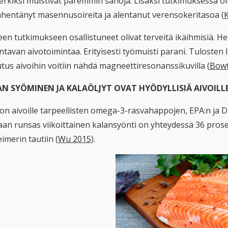
rkiksi muistivat paremmin sanoja. Lisäksi tutkimuksessa oli 
vähentänyt masennusoireita ja alentanut verensokeritasoa (
K
en tutkimukseen osallistuneet olivat terveitä ikäihmisiä. He
tavan aivotoimintaa. Erityisesti työmuisti parani. Tulosten l
utus aivoihin voitiin nähdä magneettiresonanssikuvilla (
Bowt
N SYÖMINEN JA KALAÖLJYT OVAT HYÖDYLLISIÄ AIVOILL
 on aivoille tarpeellisten omega-3-rasvahappojen, EPA:n ja
an runsas viikoittainen kalansyönti on yhteydessä 36 prose
imerin tautiin (
Wu 2015
).