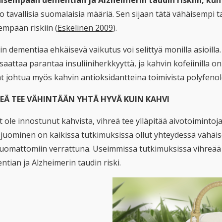
isempään dementian ja Alzheimerin taudin riskiin, kun k
 tavallisia suomalaisia määriä. Sen sijaan tätä vähäisempi t
empään riskiin (
Eskelinen 2009
).
in dementiaa ehkäisevä vaikutus voi selittyä monilla asioill
 saattaa parantaa insuliiniherkkyyttä, ja kahvin kofeiinilla
t johtua myös kahvin antioksidantteina toimivista polyfenole
EÄ TEE VÄHINTÄÄN YHTÄ HYVÄ KUIN KAHVI
t ole innostunut kahvista, vihreä tee ylläpitää aivotoimintoj
 juominen on kaikissa tutkimuksissa ollut yhteydessä vähä
 juomattomiin verrattuna. Useimmissa tutkimuksissa vihreää 
tian ja Alzheimerin taudin riski.