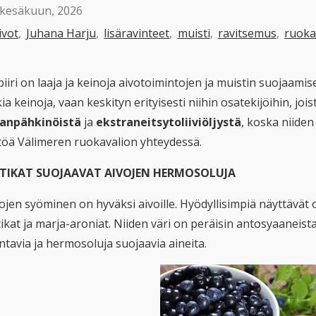
 kesäkuun, 2026
ivot
,
Juhana Harju
,
lisäravinteet
,
muisti
,
ravitsemus
,
ruoka
iiri on laaja ja keinoja aivotoimintojen ja muistin suojaamisek
ia keinoja, vaan keskityn erityisesti niihin osatekijöihin, jo
anpähkinöistä
ja
ekstraneitsytoliiviöljystä
, koska niiden
töä Välimeren ruokavalion yhteydessä.
TIKAT SUOJAAVAT AIVOJEN HERMOSOLUJA
jen syöminen on hyväksi aivoille. Hyödyllisimpiä näyttävät o
kat ja marja-aroniat. Niiden väri on peräisin antosyaaneista
ntavia ja hermosoluja suojaavia aineita.