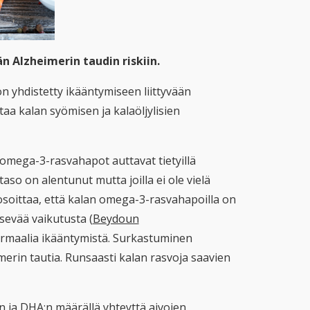
n Alzheimerin taudin riskiin.
n yhdistetty ikääntymiseen liittyvään
taa kalan syömisen ja kalaöljylisien
omega-3-rasvahapot auttavat tietyillä
 taso on alentunut mutta joilla ei ole vielä
osoittaa, että kalan omega-3-rasvahapoilla on
sevää vaikutusta (
Beydoun
ormaalia ikääntymistä. Surkastuminen
imerin tautia. Runsaasti kalan rasvoja saavien
n ja DHA:n määrällä yhteyttä aivojen