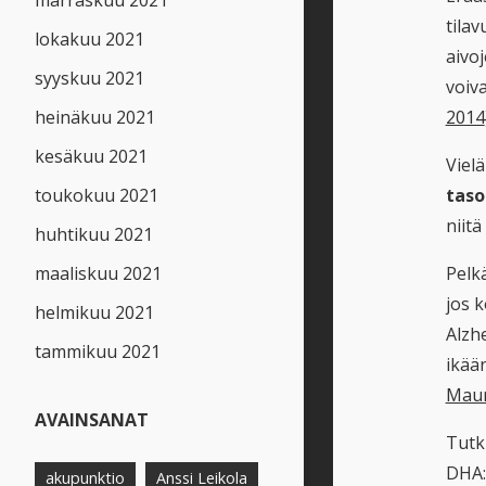
marraskuu 2021
tilav
lokakuu 2021
aivo
syyskuu 2021
voiv
heinäkuu 2021
2014
kesäkuu 2021
Viel
toukokuu 2021
taso
niitä
huhtikuu 2021
maaliskuu 2021
Pelkä
jos k
helmikuu 2021
Alzh
tammikuu 2021
ikää
Maur
AVAINSANAT
Tutki
DHA:n
akupunktio
Anssi Leikola