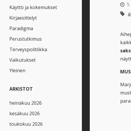
5
Käyttö ja kokemukset
a
Kirjaesittelyt
Paradigma
Aihep
Perustutkimus
kaikk
Terveyspolitiikka
saks
näyt
Vaikutukset
Yleinen
MUS
Marjo
ARKISTOT
musti
para
heinäkuu 2026
kesäkuu 2026
toukokuu 2026