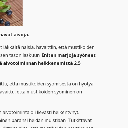
aavat aivoja.
iäkkäitä naisia, havaittiin, että mustikoiden
isen tason laskuun.
Eniten marjoja syöneet
ää aivotoiminnan heikkenemistä 2,5
aittu, että mustikoiden syömisestä on hyötyä
havaittu, että mustikoiden syöminen on
 aivotoiminta oli lievästi heikentynyt.
inen paransi heidän muistiaan. Tutkittavat