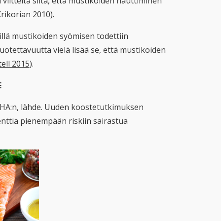
viitteitä siitä, että mustikoiden nauttiminen
rikorian 2010
).
illä mustikoiden syömisen todettiin
uotettavuutta vielä lisää se, että mustikoiden
ell 2015
).
E
 DHA:n, lähde. Uuden koostetutkimuksen
nttia pienempään riskiin sairastua