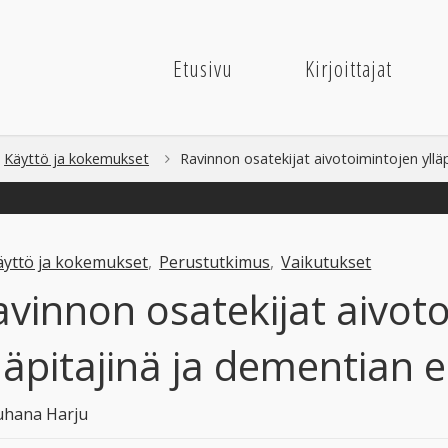
Etusivu
Kirjoittajat
me
Käyttö ja kokemukset
Ravinnon osatekijat aivotoimintojen ylläp
äyttö ja kokemukset
,
Perustutkimus
,
Vaikutukset
avinnon osatekijat aivot
läpitajinä ja dementian e
uhana Harju