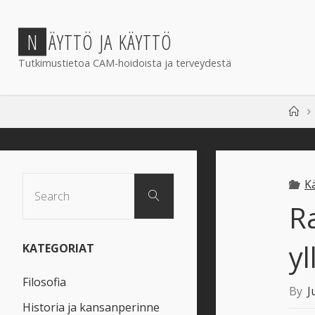
Skip
to
N
Ä
Y
T
T
Ö
J
A
K
Ä
Y
T
T
Ö
content
Tutkimustietoa CAM-hoidoista ja terveydestä
Ho
Search
K
Search
for:
R
yl
KATEGORIAT
Filosofia
By
J
Historia ja kansanperinne