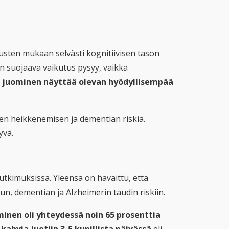
usten mukaan selvästi kognitiivisen tason
in suojaava vaikutus pysyy, vaikka
n juominen näyttää olevan hyödyllisempää
en heikkenemisen ja dementian riskiä.
yvä.
utkimuksissa. Yleensä on havaittu, että
n, dementian ja Alzheimerin taudin riskiin.
inen oli yhteydessä noin 65 prosenttia