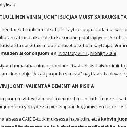
ljylisää.
UULLINEN VIININ JUONTI SUOJAA MUISTISAIRAUKSILTA
inen tai kohtuullinen alkoholinkäyttö suojaa tutkimuskatsa
ulta verrattuna alkoholista kokonaan pidättäytyviin. Alkohol
utisteista suljettaisiin pois entiset alkoholinkäyttäjät.
Viini
 muiden alkoholijuomien
(
Neafsey 2011
,
Mehlig 2008
).
sijaan humalahakuinen juominen lisää selvästi aivotoimintoj
tullinen ohje ”Älkää juopuko viinistä” näyttää siis olevan h
VIN JUONTI VÄHENTÄÄ DEMENTIAN RISKIÄ
in juonnin yhteyttä muistitoimintoihin on tutkittu monissa t
injuonti on yhteydessä pienempään kognitiivisen tason lasku
alaisessa CAIDE-tutkimuksessa havaittiin, että
kahvin juom