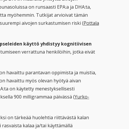
 punasoluissa on runsaasti EPA:a ja DHA:ta,
tta myöhemmin. Tutkijat arvioivat tämän
 suurempi aivojen surkastumisen riski (
Pottala
pseleiden käyttö yhdistyy kognitiivisen
umiseen verrattuna henkilöihin, jotka eivät
 on havaittu parantavan oppimista ja muistia,
tä on havaittu myös olevan hyötyä aivan
:ta on käytetty menestyksellisesti
ksella 900 milligrammaa päivässä (
Yurko-
ksi on tärkeää huolehtia riittävästä kalan
rasvaista kalaa ja/tai käyttämällä