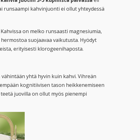
ahvia juotiin 3-5 kupillista päivässä
eli
ai runsaampi kahvinjuonti ei ollut yhteydessä
a. Kahvissa on melko runsaasti magnesiumia,
 on hermostoa suojaavaa vaikutusta. Hyödyt
ista, erityisesti klorogeenihaposta.
a vähintään yhtä hyvin kuin kahvi. Vihreän
isempään kognitiivisen tason heikkenemiseen
teetä juovilla on ollut myös pienempi