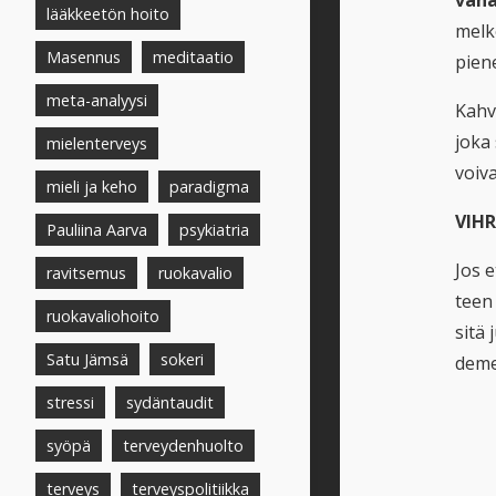
vähä
lääkkeetön hoito
melko
Masennus
meditaatio
pien
meta-analyysi
Kahv
joka
mielenterveys
voiva
mieli ja keho
paradigma
VIHR
Pauliina Aarva
psykiatria
Jos e
ravitsemus
ruokavalio
teen
ruokavaliohoito
sitä
Satu Jämsä
sokeri
demen
stressi
sydäntaudit
syöpä
terveydenhuolto
terveys
terveyspolitiikka