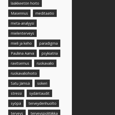
lääkkeetön hoito
Masennus
meditaatio
meta-analyysi
mielenterveys
mieli ja keho
paradigma
Pauliina Aarva
psykiatria
ravitsemus
ruokavalio
ruokavaliohoito
Satu Jämsä
sokeri
stressi
sydäntaudit
syöpä
terveydenhuolto
terveys
terveyspolitiikka