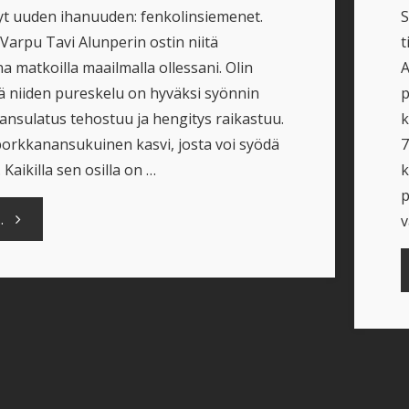
yt uuden ihanuuden: fenkolinsiemenet.
S
Varpu Tavi Alunperin ostin niitä
t
 matkoilla maailmalla ollessani. Olin
A
tä niiden pureskelu on hyväksi syönnin
p
uansulatus tehostuu ja hengitys raikastuu.
k
porkkanansukuinen kasvi, josta voi syödä
7
 Kaikilla sen osilla on …
k
p
"Huijaa
.
v
syömishimoa
fenkolinsiemenillä"