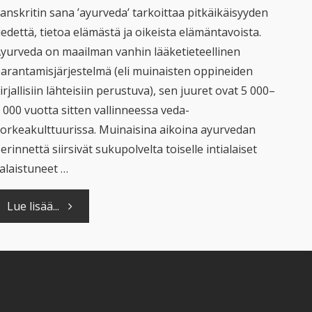
anskritin sana ’ayurveda’ tarkoittaa pitkäikäisyyden
iedettä, tietoa elämästä ja oikeista elämäntavoista.
yurveda on maailman vanhin lääketieteellinen
arantamisjärjestelmä (eli muinaisten oppineiden
irjallisiin lähteisiin perustuva), sen juuret ovat 5 000–
 000 vuotta sitten vallinneessa veda-
orkeakulttuurissa. Muinaisina aikoina ayurvedan
erinnettä siirsivät sukupolvelta toiselle intialaiset
alaistuneet …
"Ayurvediset
Lue lisää...
hoidot
vaihdevuosien
aikana"