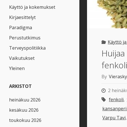
Käyttö ja kokemukset
Kirjaesittelyt
Paradigma
Perustutkimus
Käyttö j
Terveyspolitiikka
Huijaa
Vaikutukset
fenkol
Yleinen
By
Vierask
ARKISTOT
2 heinäk
fenkoli
,
heinäkuu 2026
kansanper
kesäkuu 2026
Varpu Tavi
toukokuu 2026