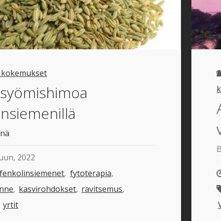
a kokemukset
 syömishimoa
insiemenillä
ynä
uun, 2022
fenkolinsiemenet
,
fytoterapia
,
inne
,
kasvirohdokset
,
ravitsemus
,
,
yrtit