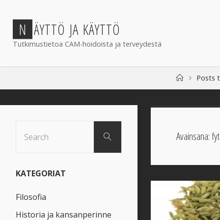
Skip
to
N
Ä
Y
T
T
Ö
J
A
K
Ä
Y
T
T
Ö
content
Tutkimustietoa CAM-hoidoista ja terveydestä
Home
Posts 
Search
Avainsana:
fy
Search
for:
KATEGORIAT
Filosofia
Historia ja kansanperinne