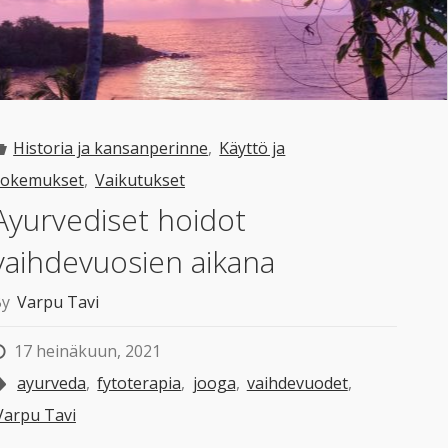
Historia ja kansanperinne
,
Käyttö ja
kokemukset
,
Vaikutukset
Ayurvediset hoidot
vaihdevuosien aikana
By
Varpu Tavi
17 heinäkuun, 2021
ayurveda
,
fytoterapia
,
jooga
,
vaihdevuodet
,
Varpu Tavi