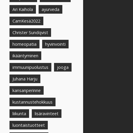
Ari Kaihola
ayurveda
CamKesä2022
Christer Sundqvist
homeopatia
hyvinvointi
ikääntyminen
immuunipuolustus
jooga
Juhana Harju
kansanperinne
kustannustehokkuus
liikunta
lisäravinteet
luontaistuotteet