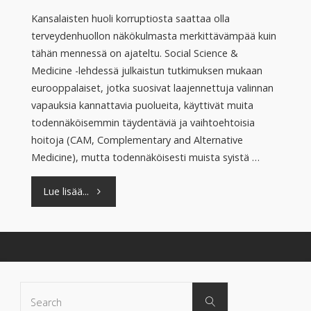
Kansalaisten huoli korruptiosta saattaa olla
terveydenhuollon näkökulmasta merkittävämpää kuin
tähän mennessä on ajateltu. Social Science &
Medicine -lehdessä julkaistun tutkimuksen mukaan
eurooppalaiset, jotka suosivat laajennettuja valinnan
vapauksia kannattavia puolueita, käyttivät muita
todennäköisemmin täydentäviä ja vaihtoehtoisia
hoitoja (CAM, Complementary and Alternative
Medicine), mutta todennäköisesti muista syistä …
"Korruption
Lue lisää...
vastustus
on
yhteydessä
Search
Search
for:
täydentävien