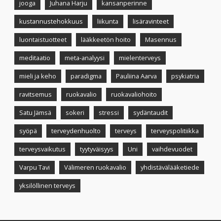
jooga
Juhana Harju
kansanperinne
kustannustehokkuus
liikunta
lisäravinteet
luontaistuotteet
lääkkeetön hoito
Masennus
meditaatio
meta-analyysi
mielenterveys
mieli ja keho
paradigma
Pauliina Aarva
psykiatria
ravitsemus
ruokavalio
ruokavaliohoito
Satu Jämsä
sokeri
stressi
sydäntaudit
syöpä
terveydenhuolto
terveys
terveyspolitiikka
terveysvaikutus
tyytyväisyys
Uni
vaihdevuodet
Varpu Tavi
Välimeren ruokavalio
yhdistävälääketiede
yksilöllinen terveys