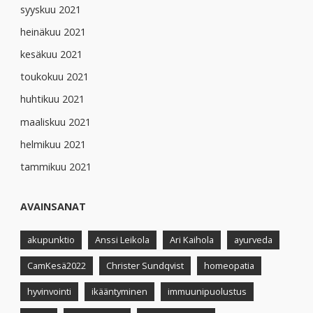
syyskuu 2021
heinäkuu 2021
kesäkuu 2021
toukokuu 2021
huhtikuu 2021
maaliskuu 2021
helmikuu 2021
tammikuu 2021
AVAINSANAT
akupunktio
Anssi Leikola
Ari Kaihola
ayurveda
CamKesä2022
Christer Sundqvist
homeopatia
hyvinvointi
ikääntyminen
immuunipuolustus