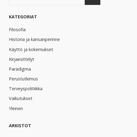
hoitojen
KATEGORIAT
käyttöön
Filosofia
Euroopassa"
Historia ja kansanperinne
Käyttö ja kokemukset
Kirjaesittelyt
Paradigma
Perustutkimus
Terveyspolitiikka
Vaikutukset
Yleinen
ARKISTOT