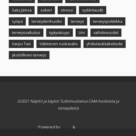
Satu Jämsä
sokeri
stressi
sydäntaudit
syöpä
terveydenhuolto
terveys
terveyspolitiikka
terveysvaikutus
tyytyväisyys
Uni
vaihdevuodet
Varpu Tavi
Välimeren ruokavalio
yhdistävälääketiede
yksilöllinen terveys
©2021 Näyttö ja käyttö Tutkimustietoa CAM-hoidoista ja
terveydestä
Powered by
Fluida
&
WordPress.