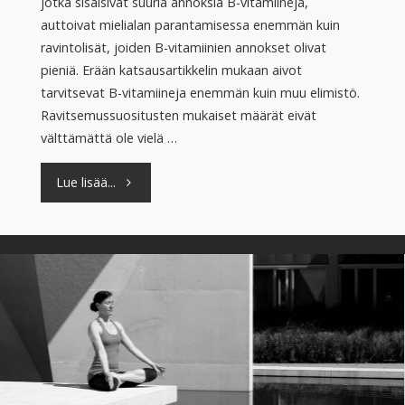
jotka sisälsivät suuria annoksia B-vitamiineja,
auttoivat mielialan parantamisessa enemmän kuin
ravintolisät, joiden B-vitamiinien annokset olivat
pieniä. Erään katsausartikkelin mukaan aivot
tarvitsevat B-vitamiineja enemmän kuin muu elimistö.
Ravitsemussuositusten mukaiset määrät eivät
välttämättä ole vielä …
"B-
Lue lisää...
monivitamiini
auttaa
stressiin"