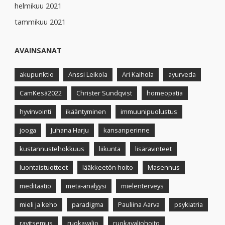
helmikuu 2021
tammikuu 2021
AVAINSANAT
akupunktio
Anssi Leikola
Ari Kaihola
ayurveda
CamKesä2022
Christer Sundqvist
homeopatia
hyvinvointi
ikääntyminen
immuunipuolustus
jooga
Juhana Harju
kansanperinne
kustannustehokkuus
liikunta
lisäravinteet
luontaistuotteet
lääkkeetön hoito
Masennus
meditaatio
meta-analyysi
mielenterveys
mieli ja keho
paradigma
Pauliina Aarva
psykiatria
ravitsemus
ruokavalio
ruokavaliohoito