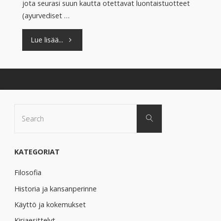
jota seurasi suun kautta otettavat luontaistuotteet
(ayurvediset …
"Ayurvedaa
Lue lisää...
ja
joogaterapiaa
migreenipäänsärkyyn"
Search
Search
for:
KATEGORIAT
Filosofia
Historia ja kansanperinne
Käyttö ja kokemukset
Kirjaesittelyt