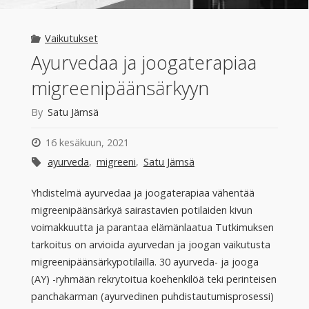
Vaikutukset
Ayurvedaa ja joogaterapiaa
migreenipäänsärkyyn
By
Satu Jämsä
16 kesäkuun, 2021
ayurveda
,
migreeni
,
Satu Jämsä
Yhdistelmä ayurvedaa ja joogaterapiaa vähentää
migreenipäänsärkyä sairastavien potilaiden kivun
voimakkuutta ja parantaa elämänlaatua Tutkimuksen
tarkoitus on arvioida ayurvedan ja joogan vaikutusta
migreenipäänsärkypotilailla. 30 ayurveda- ja jooga
(AY) -ryhmään rekrytoitua koehenkilöä teki perinteisen
panchakarman (ayurvedinen puhdistautumisprosessi)