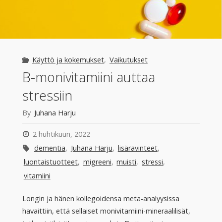
Käyttö ja kokemukset
,
Vaikutukset
B-monivitamiini auttaa
stressiin
By
Juhana Harju
2 huhtikuun, 2022
dementia
,
Juhana Harju
,
lisäravinteet
,
luontaistuotteet
,
migreeni
,
muisti
,
stressi
,
vitamiini
Longin ja hänen kollegoidensa meta-analyysissa
havaittiin, että sellaiset monivitamiini-mineraalilisät,