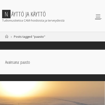
Skip
to
N
Ä
Y
T
T
Ö
J
A
K
Ä
Y
T
T
Ö
content
Tutkimustietoa CAM-hoidoista ja terveydestä
Home
Posts tagged "paasto"
Avainsana:
paasto