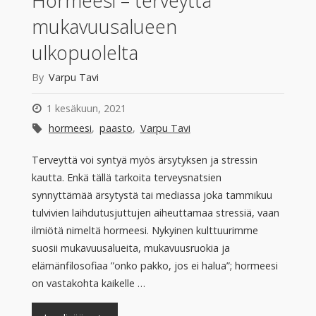
Hormeesi – terveyttä
mukavuusalueen
ulkopuolelta
By
Varpu Tavi
1 kesäkuun, 2021
hormeesi
,
paasto
,
Varpu Tavi
Terveyttä voi syntyä myös ärsytyksen ja stressin
kautta. Enkä tällä tarkoita terveysnatsien
synnyttämää ärsytystä tai mediassa joka tammikuu
tulvivien laihdutusjuttujen aiheuttamaa stressiä, vaan
ilmiötä nimeltä hormeesi. Nykyinen kulttuurimme
suosii mukavuusalueita, mukavuusruokia ja
elämänfilosofiaa ”onko pakko, jos ei halua”; hormeesi
on vastakohta kaikelle …