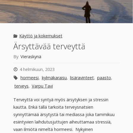
Käyttö ja kokemukset
Ärsyttävää terveyttä
By
Vieraskynä
4 helmikuun, 2023
hormeesi
,
kylmäkaraisu
,
lisäravinteet
,
paasto
,
terveys
,
Varpu Tavi
Terveyttä voi syntyä myös ärsytyksen ja stressin
kautta. Enkä tällä tarkoita terveysnatsien
synnyttämää ärsytystä tai mediassa joka tammikuu
esiintyvien laihdutusjuttujen aiheuttamaa stressiä,
vaan ilmiötä nimeltä hormeesi. Nykyinen