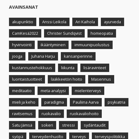
AVAINSANAT
akupunktio
Anssi Leikola
Ari Kaihola
ayurveda
CamKesä2022
Christer Sundqvist
homeopatia
hyvinvointi
ikääntyminen
immuunipuolustus
jooga
Juhana Harju
kansanperinne
kustannustehokkuus
liikunta
lisäravinteet
luontaistuotteet
lääkkeetön hoito
Masennus
meditaatio
meta-analyysi
mielenterveys
mieli ja keho
paradigma
Pauliina Aarva
psykiatria
ravitsemus
ruokavalio
ruokavaliohoito
Satu Jämsä
sokeri
stressi
sydäntaudit
syöpä
terveydenhuolto
terveys
terveyspolitiikka