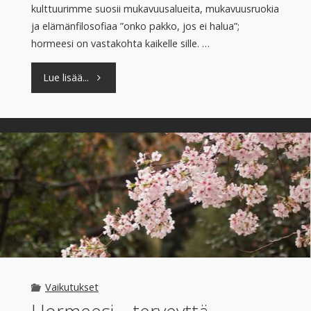
kulttuurimme suosii mukavuusalueita, mukavuusruokia
ja elämänfilosofiaa ”onko pakko, jos ei halua”;
hormeesi on vastakohta kaikelle sille. …
"Ärsyttävää
Lue lisää...
terveyttä"
Vaikutukset