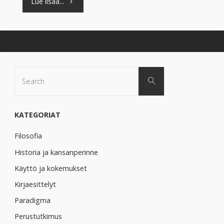
"Hormeesi
Lue lisää...
–
terveyttä
mukavuusalueen
Search
Search
for:
ulkopuolelta"
KATEGORIAT
Filosofia
Historia ja kansanperinne
Käyttö ja kokemukset
Kirjaesittelyt
Paradigma
Perustutkimus